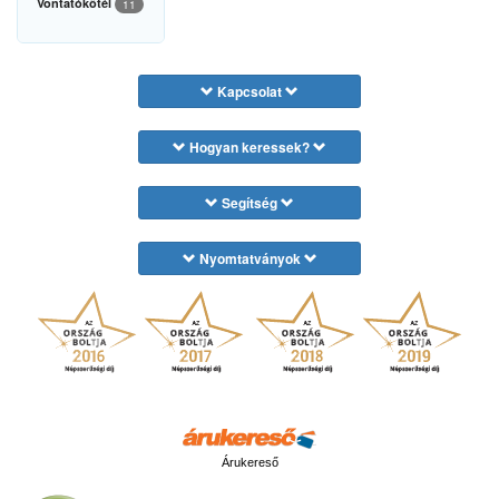
Vontatókötél
11
Kapcsolat
Hogyan keressek?
Segítség
Nyomtatványok
Árukereső