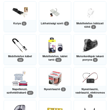
Kutya
Láthatósági szett
Mobiltelefon hálózati
6
2
töltő
2
Mobiltelefon kábel
Mobiltelefon, tablet
Motorkerékpár takaró
tartó
ponyva
28
42
9
Napellenző,
Nyestriasztó
Nyestriasztó,
3
szélvédőtakaró
vadriasztó, elektromos
27
5