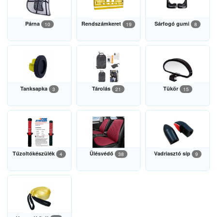
Párna
Rendszámkeret
Sárfogó gumi
10
19
8
Tanksapka
Tárolás
Tükör
3
21
15
Tűzoltókészülék
Ülésvédő
Vadriasztó síp
4
38
9