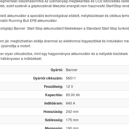
egmenssel összehasonlítva az üzemanyag-megtakarítási és CO2 kibocsátás csök
ebb, ezért ezeknél a gépkocsiknál fékezési energiát nem hasznosító Start/Stop ren
lelő akkumulátor a speciális technológiával ellátott, mélykisüléssel és ciklikus terh
nálló Running Bull EFB akkumulátor.
ológiájú Banner Start-Stop akkumulátort tökéletesen a Standard Start-Stop funkci
em jár, megbízhatóan ellátja árammal az elektromos fogyasztókat és induláskor m
 újraindítja a motort.
szer olyan ciklusbiztos, mint egy hagyományos akkumulátor és a mélyebb kisülések
k hátrányosan a működését.
Gyártó:
Banner
Gyártói cikkszám:
56511
Feszültség:
12 V
Kapacitás:
65.00 Ah
Indítóáram:
640 A
Hosszúság:
242 mm
Szélesség:
175 mm
Magasság:
190 mm