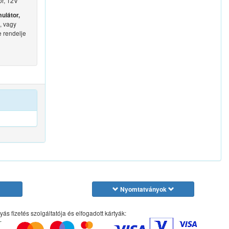
r, 12V
ulátor,
, vagy
e rendelje
Nyomtatványok
yás fizetés szolgáltatója és elfogadott kártyák: