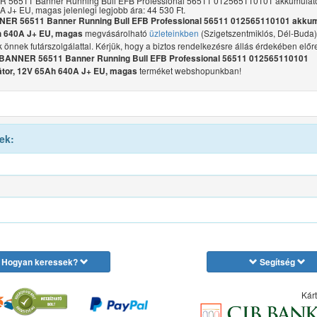
 56511 Banner Running Bull EFB Professional 56511 012565110101 akkumuláto
 J+ EU, magas jelenlegi legjobb ára: 44 530 Ft.
ER 56511 Banner Running Bull EFB Professional 56511 012565110101 akkum
megvásárolható
üzleteinkben
(Szigetszentmiklós, Dél-Buda)
 640A J+ EU, magas
juk önnek futárszolgálattal. Kérjük, hogy a biztos rendelkezésre állás érdekében előr
BANNER 56511 Banner Running Bull EFB Professional 56511 012565110101
terméket webshopunkban!
tor, 12V 65Ah 640A J+ EU, magas
ek:
Hogyan keressek?
Segítség
Kárt