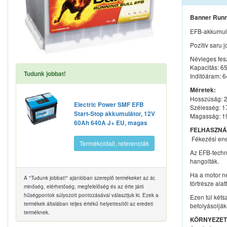
Banner Runn
EFB-akkumulát
Pozitív saru 
Névleges fes
Kapacitás: 6
Tudunk jobbat!
Inditóáram: 
Méretek:
Hosszúság:
Electric Power SMF EFB
Szélesség: 
Start-Stop akkumulátor, 12V
Magasság: 
60Ah 640A J+ EU, magas
FELHASZNÁL
 Fékezési en
Termékoldall, referenciák
Az EFB-techn
hangolták.
Ha a motor n
A "Tudunk jobbat!" ajánlóban szereplő termékeket az ár,
törtrésze alatt
minőség, elérhetőség, megfelelőség és az érte járó
hűségpontok súlyozott pontozásával választjuk ki. Ezek a
Ezen túl két
termékek általában teljes értékű helyettesítői az eredeti
befolyásoljá
terméknek.
KÖRNYEZETK