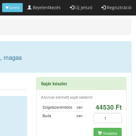
Bejelentkezés
Új jelszó
Regisztráció
(üres)
U, magas
Saját készlet
Azonnal elérhető saját raktárról
44530 Ft
Szigetszentmiklós
van
Buda
van
Kosárba