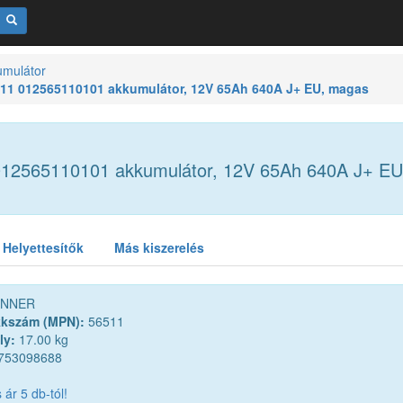
umulátor
11 012565110101 akkumulátor, 12V 65Ah 640A J+ EU, magas
 012565110101 akkumulátor, 12V 65Ah 640A J+ E
Helyettesítők
Más kiszerelés
NNER
kkszám (MPN):
56511
ly:
17.00 kg
753098688
ár 5 db-tól!