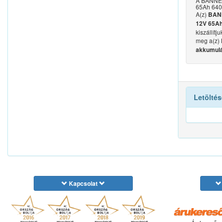
A BANNER
65Ah 640A
A(z)
BANN
12V 65Ah
kiszállít
meg a(z)
akkumulá
Letöltés
Kapcsolat