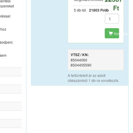
kentési
dszereket
Ft
5 db-tól
21803 Ft/db
eléssel
óhoz
Kosárba
ásodperc
VTSZ / KN:
 sem
85044060
8504405590
A feltüntetett ár az adott
cikkszámból 1 db-ra vonatkozik.