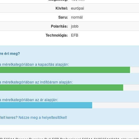
Kivitel:
európai
Saru:
normál
Polaritás:
jobb
Technológia:
EFB
re éri meg?
 méretkategóriában a kapacitás alapján:
 méretkategóriában az indítóáram alapján:
 méretkategóriában az ár alapján:
telt keres?
Nézze meg a helyettesítőket!