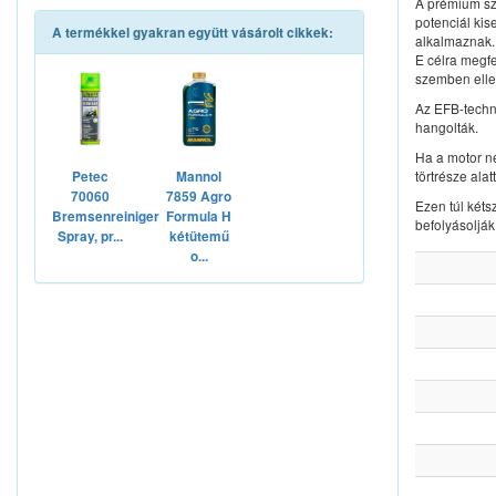
A prémium sz
potenciál kis
A termékkel gyakran együtt vásárolt cikkek:
alkalmaznak.
E célra megfe
szemben elle
Az EFB-techn
hangolták.
Ha a motor n
törtrésze alatt
Petec
Mannol
70060
7859 Agro
Ezen túl két
Bremsenreiniger
Formula H
befolyásoljá
Spray, pr...
kétütemű
o...