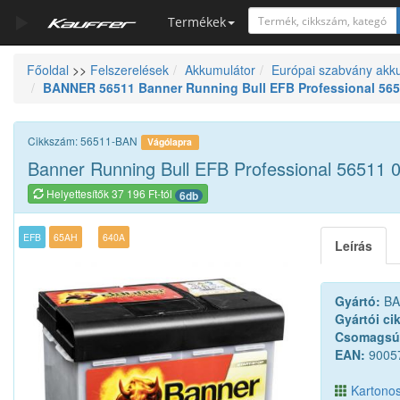
Termékek
Főoldal
>>
Felszerelések
Akkumulátor
Európai szabvány akk
Szerszámkatalógus
BANNER 56511 Banner Running Bull EFB Professional 565
Kosár
Alkatrészek
Cikkszám: 56511-BAN
Vágólapra
Banner Running Bull EFB Professional 56511
Helyettesítők 37 196 Ft-tól
6db
EFB
65AH
640A
Leírás
Gyártó:
BA
Gyártói ci
Csomagsú
EAN:
9005
Kartonos 