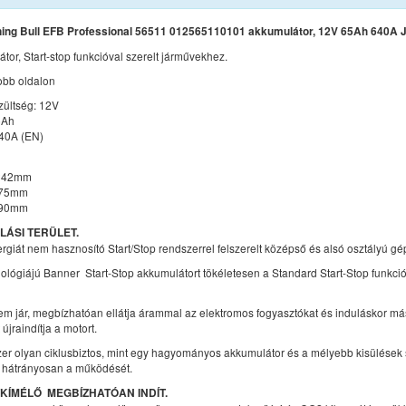
ing Bull EFB Professional 56511 012565110101 akkumulátor, 12V 65Ah 640A 
or, Start-stop funkcióval szerelt járművekhez.
jobb oldalon
zültség: 12V
5Ah
640A (EN)
 242mm
175mm
190mm
ÁSI TERÜLET.
ergiát nem hasznosító Start/Stop rendszerrel felszerelt középső és alsó osztályú gé
ológiájú Banner Start-Stop akkumulátort tökéletesen a Standard Start-Stop funkci
em jár, megbízhatóan ellátja árammal az elektromos fogyasztókat és induláskor m
 újraindítja a motort.
szer olyan ciklusbiztos, mint egy hagyományos akkumulátor és a mélyebb kisülések
k hátrányosan a működését.
ÍMÉLŐ  MEGBÍZHATÓAN INDÍT.