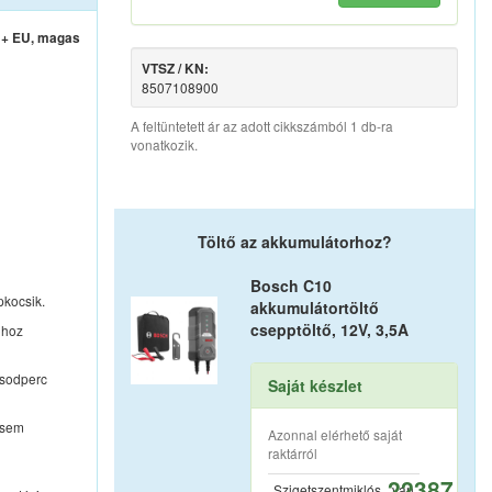
J+ EU, magas
VTSZ / KN:
8507108900
A feltüntetett ár az adott cikkszámból 1 db-ra
vonatkozik.
Töltő az akkumulátorhoz?
Bosch C10
pkocsik.
akkumulátortöltő
csepptöltő, 12V, 3,5A
óhoz
ásodperc
Saját készlet
 sem
Azonnal elérhető saját
raktárról
22387
Szigetszentmiklós
van