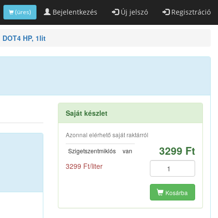
Bejelentkezés
Új jelszó
Regisztráció
(üres)
 DOT4 HP, 1lit
Saját készlet
Azonnal elérhető saját raktárról
3299 Ft
Szigetszentmiklós
van
3299 Ft/liter
Kosárba