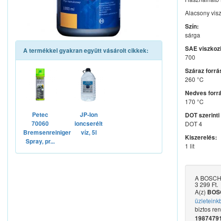
Alacsony visz
Szín:
sárga
SAE viszkozi
A termékkel gyakran együtt vásárolt cikkek:
700
Száraz forrá
260 °C
Nedves forr
170 °C
Petec
JP-Ion
DOT szerinti 
70060
ioncserélt
DOT 4
Bremsenreiniger
víz, 5l
Kiszerelés:
Spray, pr...
1 lit
A BOSCH 1
3 299 Ft.
A(z)
BOSC
üzleteink
biztos re
198747911