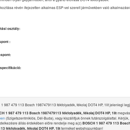
kozitása révén ifejezetten alkalmas ESP-vel szerelt járművekben való alkalmazásr
tási osztály:
spont :
áspont:
specifikáció:
 987 479 113 Bosch 1987479113 fékfolyadék, fékolaj DOT4 HP, 1lit jelenlegi legj
megvásá
H 1 987 479 113 Bosch 1987479113 fékfolyadék, fékolaj DOT4 HP, 1lit
ben
(Szigetszentmiklós, Dél-Buda), vagy kiszállítjuk önnek futárszolgálattal. Kérjük,
ndelkezésre állás érdekében előre rendelje meg a(z)
BOSCH 1 987 479 113 Bosc
terméket webshopunkban!
3 fékfolyadék, fékolaj DOT4 HP, 1lit