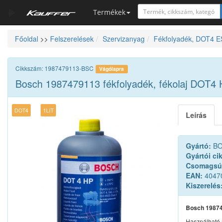
Termékek
Főoldal
>>
Felszerelések
Szervizanyag
Fékfolyadék, DOT4 
Szerszámkatalógus
Kosár
Cikkszám: 1987479113-BSC
Vágólapra
Alkatrészek
Bosch 1987479113 fékfolyadék, fékolaj DOT4 HP
DOT4
1LIT
Leírás
Gyártó:
BO
Gyártói ci
Csomagsú
EAN:
4047
Kiszerelés
Bosch 198747
Használható 