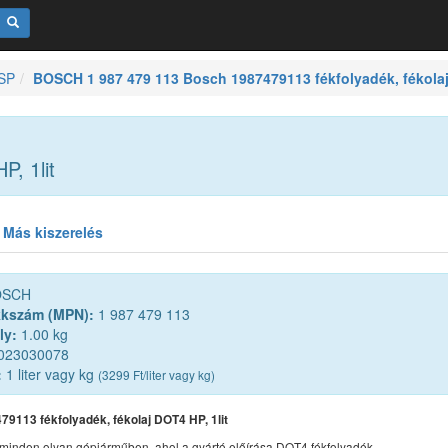
ESP
BOSCH 1 987 479 113 Bosch 1987479113 fékfolyadék, fékolaj
, 1lit
Más kiszerelés
SCH
kkszám (MPN):
1 987 479 113
ly:
1.00 kg
023030078
:
1 liter vagy kg
(3299 Ft/liter vagy kg)
9113 fékfolyadék, fékolaj DOT4 HP, 1lit
minden olyan gépjárműben, ahol a gyártó előírása DOT4 fékfolyadék.