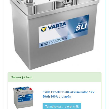
Tudunk jobbat!
Exide Excell EB504 akkumulátor, 12V
50Ah 360A J+, japán
Termékoldall, referenciák