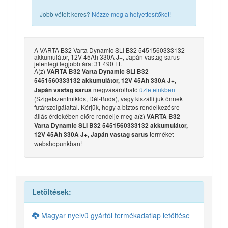
Jobb vételt keres?
Nézze meg a helyettesítőket!
A VARTA B32 Varta Dynamic SLI B32 5451560333132
akkumulátor, 12V 45Ah 330A J+, Japán vastag sarus
jelenlegi legjobb ára: 31 490 Ft.
A(z)
VARTA B32 Varta Dynamic SLI B32
5451560333132 akkumulátor, 12V 45Ah 330A J+,
megvásárolható
üzleteinkben
Japán vastag sarus
(Szigetszentmiklós, Dél-Buda), vagy kiszállítjuk önnek
futárszolgálattal. Kérjük, hogy a biztos rendelkezésre
állás érdekében előre rendelje meg a(z)
VARTA B32
Varta Dynamic SLI B32 5451560333132 akkumulátor,
terméket
12V 45Ah 330A J+, Japán vastag sarus
webshopunkban!
Letöltések:
Magyar nyelvű gyártói termékadatlap letöltése