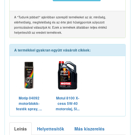
A "Tudunk jobbat!" ajánlóban szereplő termékeket az ár, minőség,
elérhetőség, megfelelőség és az érte járó hűségpontok súlyozott
pontozásával választjuk ki. Ezek a termékek általában teljes értékű
helyettesítői az eredeti terméknek.
A termékkel gyakran együtt vásárolt cikkek:
Motip 04092
Motul 8100 X-
motorblokk-
cess 5W-40
festék spray, ...
motorolaj, 5l...
Leírás
Helyettesítők
Más kiszerelés