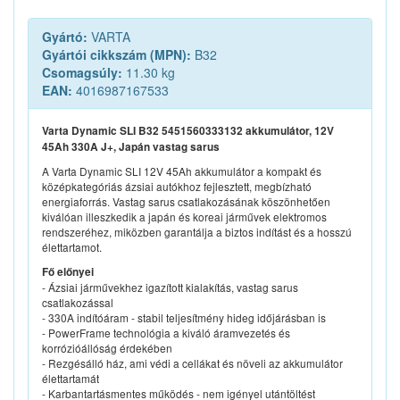
Gyártó:
VARTA
Gyártói cikkszám (MPN):
B32
Csomagsúly:
11.30 kg
EAN:
4016987167533
Varta Dynamic SLI B32 5451560333132 akkumulátor, 12V
45Ah 330A J+, Japán vastag sarus
A Varta Dynamic SLI 12V 45Ah akkumulátor a kompakt és
középkategóriás ázsiai autókhoz fejlesztett, megbízható
energiaforrás. Vastag sarus csatlakozásának köszönhetően
kiválóan illeszkedik a japán és koreai járművek elektromos
rendszeréhez, miközben garantálja a biztos indítást és a hosszú
élettartamot.
Fő előnyei
- Ázsiai járművekhez igazított kialakítás, vastag sarus
csatlakozással
- 330A indítóáram - stabil teljesítmény hideg időjárásban is
- PowerFrame technológia a kiváló áramvezetés és
korrózióállóság érdekében
- Rezgésálló ház, ami védi a cellákat és növeli az akkumulátor
élettartamát
- Karbantartásmentes működés - nem igényel utántöltést