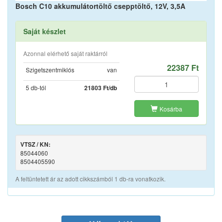
Bosch C10 akkumulátortöltő csepptöltő, 12V, 3,5A
Saját készlet
Azonnal elérhető saját raktárról
22387 Ft
Szigetszentmiklós
van
5 db-tól
21803 Ft/db
Kosárba
VTSZ / KN:
85044060
8504405590
A feltüntetett ár az adott cikkszámból 1 db-ra vonatkozik.