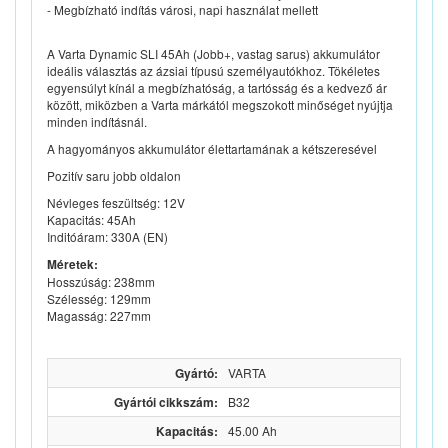
- Megbízható indítás városi, napi használat mellett
A Varta Dynamic SLI 45Ah (Jobb+, vastag sarus) akkumulátor
ideális választás az ázsiai típusú személyautókhoz. Tökéletes
egyensúlyt kínál a megbízhatóság, a tartósság és a kedvező ár
között, miközben a Varta márkától megszokott minőséget nyújtja
minden indításnál.
A hagyományos akkumulátor élettartamának a kétszeresével
Pozitív saru jobb oldalon
Névleges feszültség: 12V
Kapacitás: 45Ah
Inditóáram: 330A (EN)
Méretek:
Hosszúság: 238mm
Szélesség: 129mm
Magasság: 227mm
Gyártó:
VARTA
Gyártói cikkszám:
B32
Kapacitás:
45.00 Ah