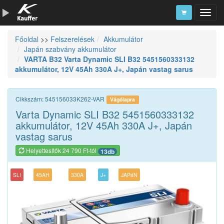
Főoldal
>>
Felszerelések
Akkumulátor
Szerszámkatalógus
Japán szabvány akkumulátor
VARTA B32 Varta Dynamic SLI B32 5451560333132
Kosár
akkumulátor, 12V 45Ah 330A J+, Japán vastag sarus
Alkatrészek
Cikkszám: 545156033K262-VAR
Vágólapra
Varta Dynamic SLI B32 5451560333132
akkumulátor, 12V 45Ah 330A J+, Japán
vastag sarus
Helyettesítők 24 790 Ft-tól
13db
SLI
45AH
330A
J+
JAPáN