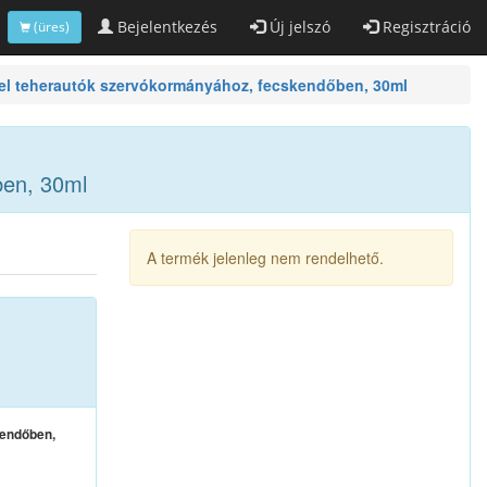
Bejelentkezés
Új jelszó
Regisztráció
(üres)
el teherautók szervókormányához, fecskendőben, 30ml
ben, 30ml
A termék jelenleg nem rendelhető.
kendőben,