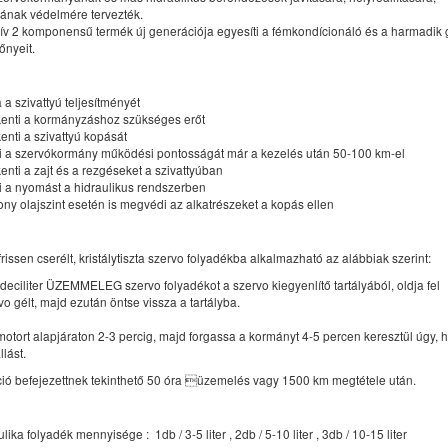
ának védelmére tervezték.
tív 2 komponensű termék új generációja egyesíti a fémkondícionáló és a harmadik
lőnyeit.
a a szivattyú teljesítményét
enti a kormányzáshoz szükséges erőt
enti a szivattyú kopását
i a szervókormány működési pontosságát már a kezelés után 50-100 km-el
nti a zajt és a rezgéseket a szivattyúban
i a nyomást a hidraulikus rendszerben
ny olajszint esetén is megvédi az alkatrészeket a kopás ellen
ssen cserélt, kristálytiszta szervo folyadékba alkalmazható az alábbiak szerint:
 deciliter ÜZEMMELEG szervo folyadékot a szervo kiegyenlítő tartályából, oldja fel
o gélt, majd ezután öntse vissza a tartályba.
motort alapjáraton 2-3 percig, majd forgassa a kormányt 4-5 percen keresztül úgy, 
llást.
ció befejezettnek tekinthető 50 óra üzemelés vagy 1500 km megtétele után.
lika folyadék mennyisége : 1db / 3-5 liter , 2db / 5-10 liter , 3db / 10-15 liter