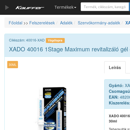
Termékek
Főoldal
>>
Felszerelések
Adalék
Szervókormány-adalék
XA
Szerszámkatalógus
Kosár
Cikkszám: 40016-XAD
Vágólapra
Alkatrészek
XADO 40016 1Stage Maximum revitalizáló gél 
30ML
Leírás
Gyártó:
XA
Csomagsú
EAN:
4820
Kiszerelés
XADO 40016 
30ml
Teherautók s