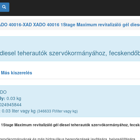
DO 40016-XAD XADO 40016 1Stage Maximum revitalizáló gél dies
diesel teherautók szervókormányához, fecskendő
Más kiszerelés
DO
ly:
0.03 kg
024945844
:
0.03 liter vagy kg
(346633 Ft/liter vagy kg)
1Stage Maximum revitalizáló gél diesel teherautók szervókormányához, fecs
zervókormányának és más hidraulikus berendezések javítására, helyreállítására,