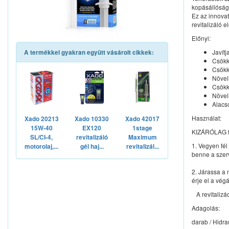
kopásállóság
Ez az innova
revitalizáló e
Előnyi:
Javítj
A termékkel gyakran együtt vásárolt cikkek:
Csökk
Csökk
Növel
Csökke
Növel
Alacso
Használat:
Xado 20213
Xado 10330
Xado 42017
15W-40
EX120
1stage
KIZÁRÓLAG fri
SL/CI-4,
revitalizáló
Maximum
1. Vegyen fél
motorolaj,...
gél haj...
revitalizál...
benne a szerv
2. Járassa a 
érje el a végá
A revitalizá
Adagolás:
darab / Hidrau