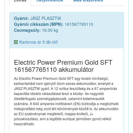
Gyártó:
JÁSZ PLASZTIK
Gyártói cikkszám (MPN):
161567765110
Csomagsúly:
16.00 kg
Kartonos ár 5 db-tól!
Electric Power Premium Gold SFT
161567765110 akkumulátor
Az Electric Power Premium Gold SFT egy kiváló minőségű,
karbantartást nem igénylő ólom-savas akkumulátor, amelyet a
JÁSZ PLASZTIK gyárt. A 12 voltos feszültség és a 67 amperórás
kapacitás ideális választássá teszi a közép- és nagyobb
lökettérfogatú személygépkocsik, valamint kisteherautók
számára. A 640 amperes indítóáram (EN) biztosítja a megbízható
hidegindítást még zord téli körülmények között is. Az akkumulátor
az EU szabványnak megfelelő, magas kivitelű, J+
póluskiosztású, ami a legtöbb európai járműben gond nélkül
használható.