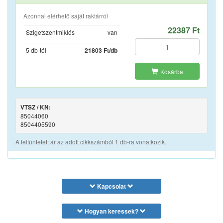
Azonnal elérhető saját raktárról
22387 Ft
Szigetszentmiklós
van
5 db-tól
21803 Ft/db
Kosárba
VTSZ / KN:
85044060
8504405590
A feltüntetett ár az adott cikkszámból 1 db-ra vonatkozik.
Kapcsolat
Hogyan keressek?