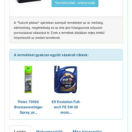
Termékoldall, referenciák
A "Tudunk jobbat!" ajánlóban szereplő termékeket az ár, minőség,
elérhetőség, megfelelőség és az érte járó hűségpontok súlyozott
pontozásával választjuk ki. Ezek a termékek általában teljes értékű
helyettesítői az eredeti terméknek.
A termékkel gyakran együtt vásárolt cikkek:
Petec 70060
Elf Evolution Full-
Bremsenreiniger
tech FE 5W-30
Spray, pr...
moto...
Leírás
Helyettesítők
Más kiszerelés