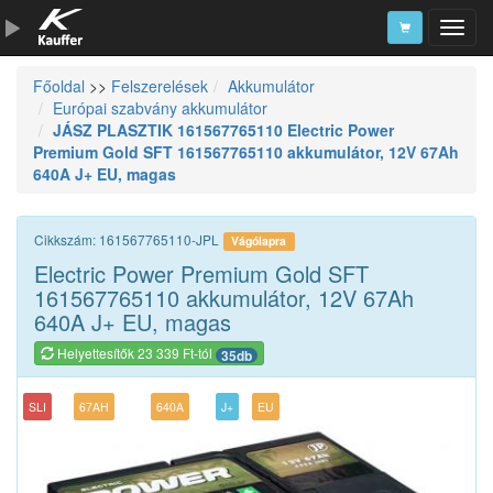
Főoldal
>>
Felszerelések
Akkumulátor
Szerszámkatalógus
Európai szabvány akkumulátor
JÁSZ PLASZTIK 161567765110 Electric Power
Kosár
Premium Gold SFT 161567765110 akkumulátor, 12V 67Ah
Alkatrészek
640A J+ EU, magas
Cikkszám: 161567765110-JPL
Vágólapra
Electric Power Premium Gold SFT
161567765110 akkumulátor, 12V 67Ah
640A J+ EU, magas
Helyettesítők 23 339 Ft-tól
35db
SLI
67AH
640A
J+
EU