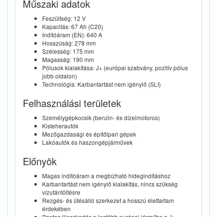
Műszaki adatok
Feszültség: 12 V
Kapacitás: 67 Ah (C20)
Indítóáram (EN): 640 A
Hosszúság: 278 mm
Szélesség: 175 mm
Magasság: 190 mm
Pólusok kialakítása: J+ (európai szabvány, pozitív pólus
jobb oldalon)
Technológia: Karbantartást nem igénylő (SLI)
Felhasználási területek
Személygépkocsik (benzin- és dízelmotoros)
Kisteherautók
Mezőgazdasági és építőipari gépek
Lakóautók és haszongépjárművek
Előnyök
Magas indítóáram a megbízható hidegindításhoz
Karbantartást nem igénylő kialakítás, nincs szükség
vízutántöltésre
Rezgés- és ütésálló szerkezet a hosszú élettartam
érdekében
Pontos illeszkedés a legtöbb európai járműbe a J+