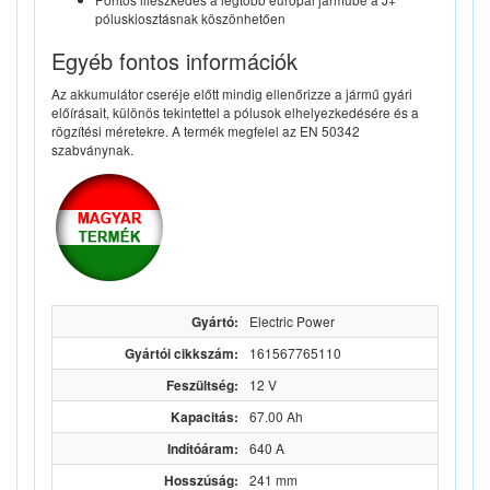
póluskiosztásnak köszönhetően
Egyéb fontos információk
Az akkumulátor cseréje előtt mindig ellenőrizze a jármű gyári
előírásait, különös tekintettel a pólusok elhelyezkedésére és a
rögzítési méretekre. A termék megfelel az EN 50342
szabványnak.
Gyártó:
Electric Power
Gyártói cikkszám:
161567765110
Feszültség:
12 V
Kapacitás:
67.00 Ah
Indítóáram:
640 A
Hosszúság:
241 mm