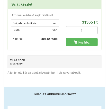
Saját készlet
Azonnal elérhető saját raktárról
31365 Ft
Szigetszentmiklós
van
Buda
van
5 db-tól
30642 Ft/db
Kosárba
VTSZ / KN:
85071020
A feltüntetett ár az adott cikkszámból 1 db-ra vonatkozik.
Töltő az akkumulátorhoz?