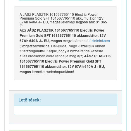
A JÁSZ PLASZTIK 161567765110 Electric Power
Premium Gold SFT 161567765110 akkumulátor, 12V
67Ah 640A J+ EU, magas jelenlegi legjobb ára: 31 365
Ft.
A(z)
JÁSZ PLASZTIK 161567765110 Electric Power
Premium Gold SFT 161567765110 akkumulátor, 12V
megvásárolható
üzleteinkben
67Ah 640A J+ EU, magas
(Szigetszentmiklós, Dél-Buda), vagy kiszállítjuk önnek
futárszolgálattal. Kérjük, hogy a biztos rendelkezésre
állás érdekében előre rendelje meg a(z)
JÁSZ PLASZTIK
161567765110 Electric Power Premium Gold SFT
161567765110 akkumulátor, 12V 67Ah 640A J+ EU,
terméket webshopunkban!
magas
Letöltések: