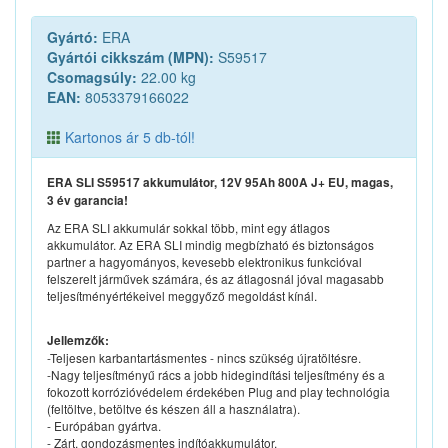
Gyártó:
ERA
Gyártói cikkszám (MPN):
S59517
Csomagsúly:
22.00 kg
EAN:
8053379166022
Kartonos ár 5 db-tól!
ERA SLI S59517 akkumulátor, 12V 95Ah 800A J+ EU, magas,
3 év garancia!
Az ERA SLI akkumulár sokkal több, mint egy átlagos
akkumulátor. Az ERA SLI mindig megbízható és biztonságos
partner a hagyományos, kevesebb elektronikus funkcióval
felszerelt járművek számára, és az átlagosnál jóval magasabb
teljesítményértékeivel meggyőző megoldást kínál.
Jellemzők:
-Teljesen karbantartásmentes - nincs szükség újratöltésre.
-Nagy teljesítményű rács a jobb hidegindítási teljesítmény és a
fokozott korrózióvédelem érdekében Plug and play technológia
(feltöltve, betöltve és készen áll a használatra).
- Európában gyártva.
- Zárt, gondozásmentes indítóakkumulátor.