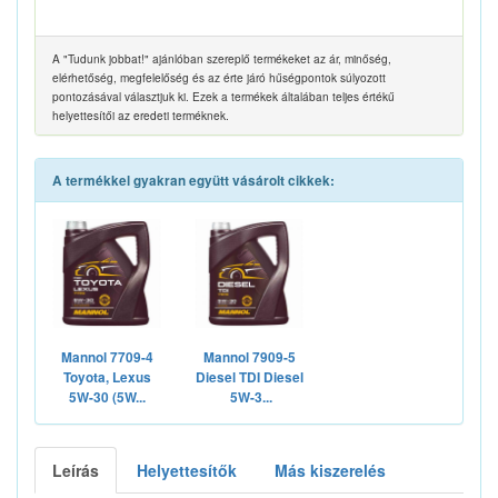
A "Tudunk jobbat!" ajánlóban szereplő termékeket az ár, minőség,
elérhetőség, megfelelőség és az érte járó hűségpontok súlyozott
pontozásával választjuk ki. Ezek a termékek általában teljes értékű
helyettesítői az eredeti terméknek.
A termékkel gyakran együtt vásárolt cikkek:
Mannol 7709-4
Mannol 7909-5
Toyota, Lexus
Diesel TDI Diesel
5W-30 (5W...
5W-3...
Leírás
Helyettesítők
Más kiszerelés