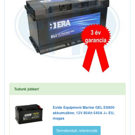
Tudunk jobbat!
Exide Equipment Marine GEL ES900
akkumulátor, 12V 80Ah 540A J+ EU,
magas
Termékoldall, referenciák