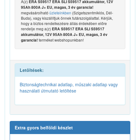
A(z)
ERA S59517 ERA SLI S59517 akkumulátor, 12V
95Ah 800A J+ EU, magas, 3 év garancia!
megvásárolható
üzleteinkben
(Szigetszentmiklós, Dél-
Buda), vagy kiszállítjuk önnek futárszolgálattal. Kérjük,
hogy a biztos rendelkezésre állás érdekében előre
rendelje meg a(z)
ERA S59517 ERA SLI S59517
akkumulátor, 12V 95Ah 800A J+ EU, magas, 3 év
terméket webshopunkban!
garancia!
Letöltések:
Biztonságtechnikai adatlap, műszaki adatlap vagy
használati útmutató letöltése
Extra gyors belföldi készlet