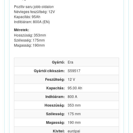
Pozitív saru jobb oldalon
Névleges feszültség: 12V
Kapacitás: 95Ah
Inditóáram: 800A (EN)
Méretek:
Hosszúság: 353mm
Szélesség: 175mm
Magasság: 190mm
Gyártó:
Era
Gyártói cikkszám:
S59517
Feszültség:
12 V
Kapacitás:
95.00 Ah
Indítóáram:
800 A
Hosszúság:
353 mm
Szélesség:
175 mm
Magasság:
190 mm
Kivitel:
európai