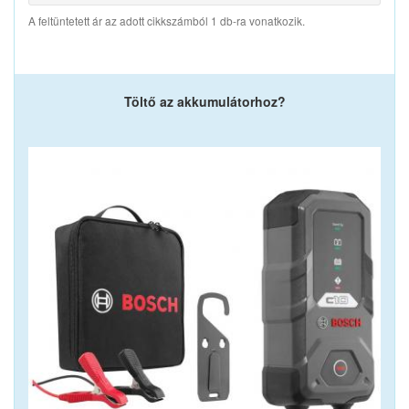
A feltüntetett ár az adott cikkszámból 1 db-ra vonatkozik.
Töltő az akkumulátorhoz?