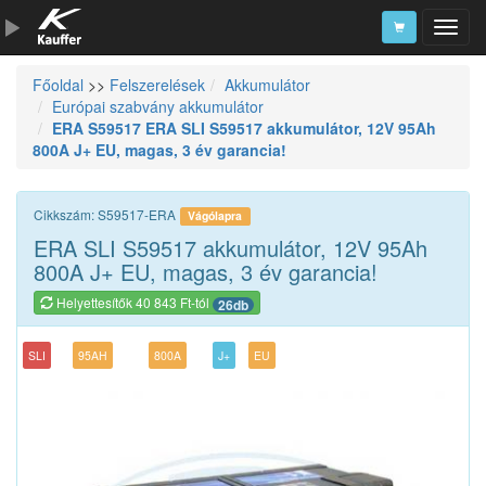
Főoldal
>>
Felszerelések
Akkumulátor
Szerszámkatalógus
Európai szabvány akkumulátor
ERA S59517 ERA SLI S59517 akkumulátor, 12V 95Ah
Kosár
800A J+ EU, magas, 3 év garancia!
Alkatrészek
Cikkszám: S59517-ERA
Vágólapra
ERA SLI S59517 akkumulátor, 12V 95Ah
800A J+ EU, magas, 3 év garancia!
Helyettesítők 40 843 Ft-tól
26db
SLI
95AH
800A
J+
EU