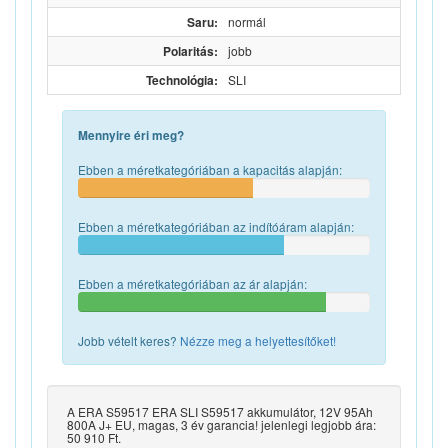
Saru:
normál
Polaritás:
jobb
Technológia:
SLI
Mennyire éri meg?
Ebben a méretkategóriában a kapacitás alapján:
Ebben a méretkategóriában az indítóáram alapján:
Ebben a méretkategóriában az ár alapján:
Jobb vételt keres?
Nézze meg a helyettesítőket!
A ERA S59517 ERA SLI S59517 akkumulátor, 12V 95Ah
800A J+ EU, magas, 3 év garancia! jelenlegi legjobb ára:
50 910 Ft.