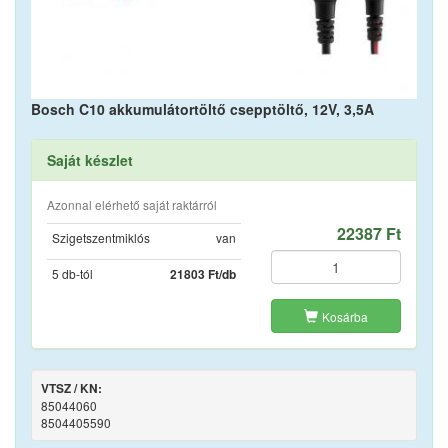
Bosch C10 akkumulátortöltő csepptöltő, 12V, 3,5A
Saját készlet
Azonnal elérhető saját raktárról
22387 Ft
Szigetszentmiklós
van
5 db-tól
21803 Ft/db
Kosárba
VTSZ / KN:
85044060
8504405590