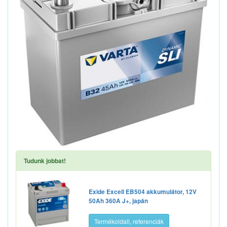
Tudunk jobbat!
Exide Excell EB504 akkumulátor, 12V
50Ah 360A J+, japán
Termékoldall, referenciák