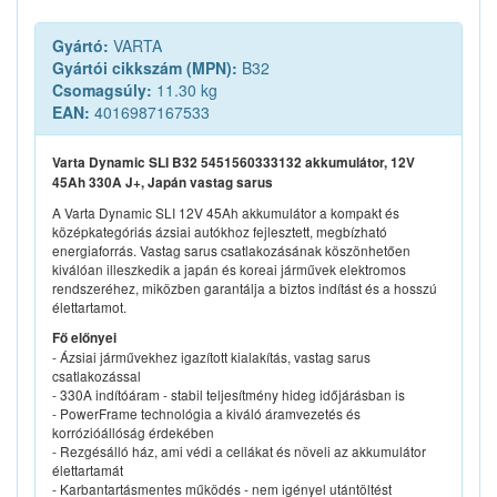
Gyártó:
VARTA
Gyártói cikkszám (MPN):
B32
Csomagsúly:
11.30 kg
EAN:
4016987167533
Varta Dynamic SLI B32 5451560333132 akkumulátor, 12V
45Ah 330A J+, Japán vastag sarus
A Varta Dynamic SLI 12V 45Ah akkumulátor a kompakt és
középkategóriás ázsiai autókhoz fejlesztett, megbízható
energiaforrás. Vastag sarus csatlakozásának köszönhetően
kiválóan illeszkedik a japán és koreai járművek elektromos
rendszeréhez, miközben garantálja a biztos indítást és a hosszú
élettartamot.
Fő előnyei
- Ázsiai járművekhez igazított kialakítás, vastag sarus
csatlakozással
- 330A indítóáram - stabil teljesítmény hideg időjárásban is
- PowerFrame technológia a kiváló áramvezetés és
korrózióállóság érdekében
- Rezgésálló ház, ami védi a cellákat és növeli az akkumulátor
élettartamát
- Karbantartásmentes működés - nem igényel utántöltést