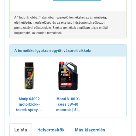
A "Tudunk jobbat!" ajánlóban szereplő termékeket az ár, minőség,
elérhetőség, megfelelőség és az érte járó hűségpontok súlyozott
pontozásával választjuk ki. Ezek a termékek általában teljes értékű
helyettesítői az eredeti terméknek.
A termékkel gyakran együtt vásárolt cikkek:
Motip 04092
Motul 8100 X-
motorblokk-
cess 5W-40
festék spray, ...
motorolaj, 5l...
Leírás
Helyettesítők
Más kiszerelés