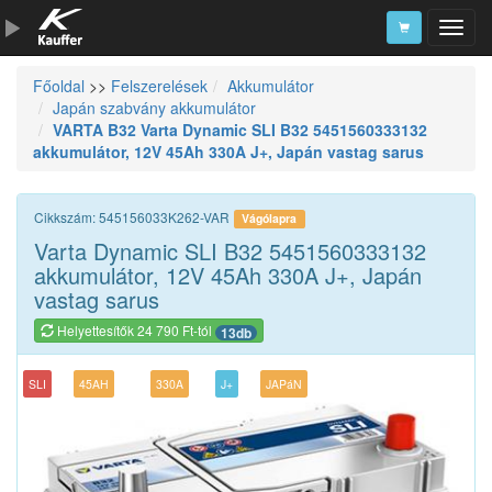
Főoldal
>>
Felszerelések
Akkumulátor
Szerszámkatalógus
Japán szabvány akkumulátor
VARTA B32 Varta Dynamic SLI B32 5451560333132
Kosár
akkumulátor, 12V 45Ah 330A J+, Japán vastag sarus
Alkatrészek
Cikkszám: 545156033K262-VAR
Vágólapra
Varta Dynamic SLI B32 5451560333132
akkumulátor, 12V 45Ah 330A J+, Japán
vastag sarus
Helyettesítők 24 790 Ft-tól
13db
SLI
45AH
330A
J+
JAPáN