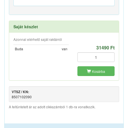
Saját készlet
Azonnal elérhető saját raktárról
31490 Ft
Buda
van
Kosárba
VTSZ / KN:
8507102090
A feltüntetett ár az adott cikkszámból 1 db-ra vonatkozik.