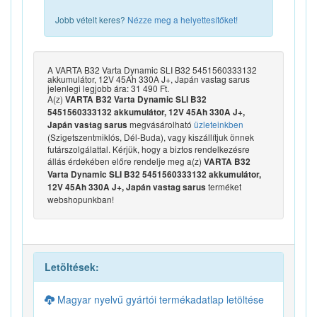
Jobb vételt keres?
Nézze meg a helyettesítőket!
A VARTA B32 Varta Dynamic SLI B32 5451560333132
akkumulátor, 12V 45Ah 330A J+, Japán vastag sarus
jelenlegi legjobb ára: 31 490 Ft.
A(z)
VARTA B32 Varta Dynamic SLI B32
5451560333132 akkumulátor, 12V 45Ah 330A J+,
megvásárolható
üzleteinkben
Japán vastag sarus
(Szigetszentmiklós, Dél-Buda), vagy kiszállítjuk önnek
futárszolgálattal. Kérjük, hogy a biztos rendelkezésre
állás érdekében előre rendelje meg a(z)
VARTA B32
Varta Dynamic SLI B32 5451560333132 akkumulátor,
terméket
12V 45Ah 330A J+, Japán vastag sarus
webshopunkban!
Letöltések:
Magyar nyelvű gyártói termékadatlap letöltése