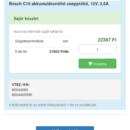
Bosch C10 akkumulátortöltő csepptöltő, 12V, 3,5A
Saját készlet
Azonnal elérhető saját raktárról
22387 Ft
Szigetszentmiklós
van
5 db-tól
21803 Ft/db
Kosárba
VTSZ / KN:
85044060
8504405590
A feltüntetett ár az adott cikkszámból 1 db-ra vonatkozik.