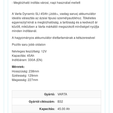
- Megbízható indítás városi, napi használat mellett
A Varta Dynamic SLI 45Ah (Jobb+, vastag sarus) akkumulátor
ideális választás az ázsiai típusú személyautókhoz. Tökéletes
egyensúlyt kínál a megbízhatóság, a tartósság és a kedvező ár
között, miközben a Varta márkától megszokott minőséget nyújtja
minden indításnál.
A hagyományos akkumulátor élettartamának a kétszeresével
Pozitív saru jobb oldalon
Névleges feszültség: 12V
Kapacitás: 45Ah
Inditóáram: 330A (EN)
Méretek:
Hosszúság: 238mm
Szélesség: 129mm
Magasság: 227mm
Gyártó:
VARTA
Gyártói cikkszám:
B32
Kapacitás:
45.00 Ah