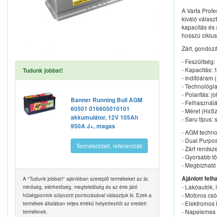
A Varta Profe
kiváló válasz
kapacitás és 
hosszú ciklus
Zárt, gondoz
- Feszültség:
- Kapacitás: 
Tudunk jobbat!
- Indítóáram 
- Technológi
- Polarítás: j
Banner Running Bull AGM
- Felhasználá
60501 016605010101
- Méret (HxS
akkumulátor, 12V 105Ah
- Saru típus:
950A J+, magas
- AGM technol
- Dual Purpos
Termékoldall, referenciák
- Zárt rendsz
- Gyorsabb t
- Megbízható 
Ajánlott felh
A "Tudunk jobbat!" ajánlóban szereplő termékeket az ár,
- Lakóautók, 
minőség, elérhetőség, megfelelőség és az érte járó
- Motoros cs
hűségpontok súlyozott pontozásával választjuk ki. Ezek a
- Elektromos
termékek általában teljes értékű helyettesítői az eredeti
- Napelemes 
terméknek.