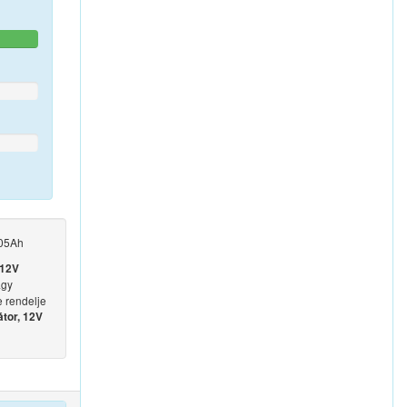
105Ah
 12V
agy
e rendelje
tor, 12V