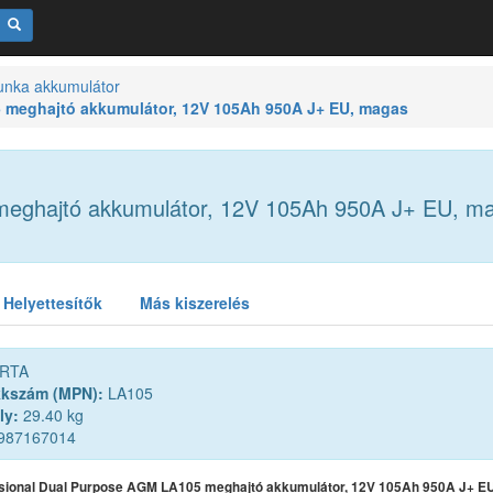
unka akkumulátor
 meghajtó akkumulátor, 12V 105Ah 950A J+ EU, magas
meghajtó akkumulátor, 12V 105Ah 950A J+ EU, m
Helyettesítők
Más kiszerelés
RTA
kkszám (MPN):
LA105
ly:
29.40 kg
987167014
ssional Dual Purpose AGM LA105 meghajtó akkumulátor, 12V 105Ah 950A J+ E