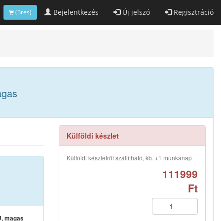
Bejelentkezés
Új jelszó
Regisztráció
(üres)
agas
Külföldi készlet
Külföldi készletről szállítható, kb. +1 munkanap
111999
Ft
U, magas