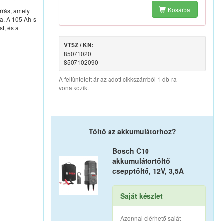
Kosárba
orrás, amely
ra. A 105 Ah-s
st, és a
VTSZ / KN:
85071020
8507102090
A feltüntetett ár az adott cikkszámból 1 db-ra
vonatkozik.
Töltő az akkumulátorhoz?
Bosch C10
akkumulátortöltő
csepptöltő, 12V, 3,5A
Saját készlet
Azonnal elérhető saját