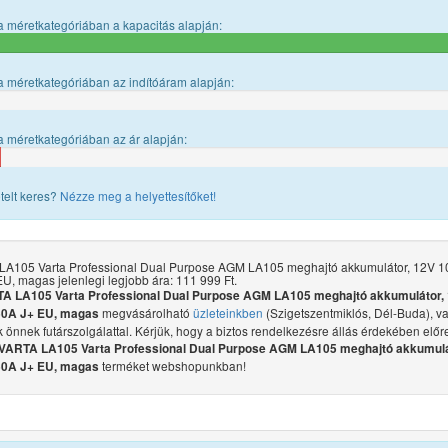
 méretkategóriában a kapacitás alapján:
 méretkategóriában az indítóáram alapján:
 méretkategóriában az ár alapján:
telt keres?
Nézze meg a helyettesítőket!
LA105 Varta Professional Dual Purpose AGM LA105 meghajtó akkumulátor, 12V 
U, magas jelenlegi legjobb ára: 111 999 Ft.
A LA105 Varta Professional Dual Purpose AGM LA105 meghajtó akkumulátor,
megvásárolható
üzleteinkben
(Szigetszentmiklós, Dél-Buda), v
0A J+ EU, magas
juk önnek futárszolgálattal. Kérjük, hogy a biztos rendelkezésre állás érdekében előr
VARTA LA105 Varta Professional Dual Purpose AGM LA105 meghajtó akkumulá
terméket webshopunkban!
0A J+ EU, magas