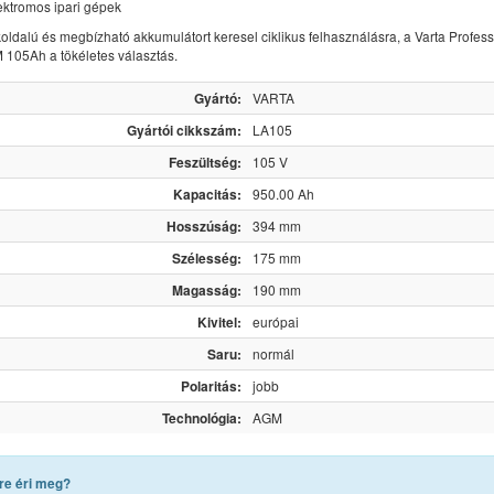
lektromos ipari gépek
koldalú és megbízható akkumulátort keresel ciklikus felhasználásra, a Varta Profes
105Ah a tökéletes választás.
Gyártó:
VARTA
Gyártói cikkszám:
LA105
Feszültség:
105 V
Kapacitás:
950.00 Ah
Hosszúság:
394 mm
Szélesség:
175 mm
Magasság:
190 mm
Kivitel:
európai
Saru:
normál
Polaritás:
jobb
Technológia:
AGM
re éri meg?