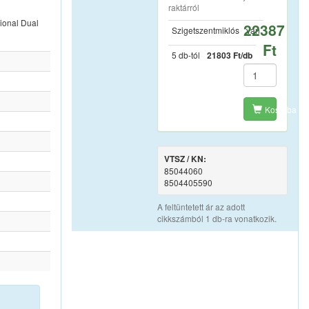
raktárról
sional Dual
22387
Szigetszentmiklós
van
Ft
5 db-tól
21803 Ft/db
Kosárba
VTSZ / KN:
85044060
8504405590
A feltüntetett ár az adott
cikkszámból 1 db-ra vonatkozik.