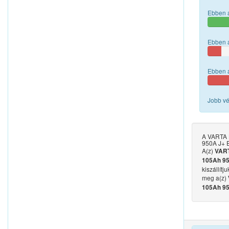
Ebben a
Ebben a
Ebben a
Jobb vé
A VARTA 
950A J+ E
A(z)
VART
105Ah 95
kiszállít
meg a(z)
105Ah 95