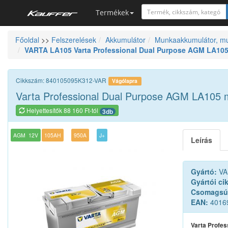
Termékek
Főoldal
>>
Felszerelések
Akkumulátor
Munkaakkumulátor, m
Szerszámkatalógus
VARTA LA105 Varta Professional Dual Purpose AGM LA105
Kosár
Alkatrészek
Cikkszám: 840105095K312-VAR
Vágólapra
Varta Professional Dual Purpose AGM LA105 
Helyettesítők 88 160 Ft-tól
3db
AGM
12V
105AH
950A
J+
Leírás
Gyártó:
VA
Gyártói ci
Csomagsú
EAN:
4016
Varta Profe