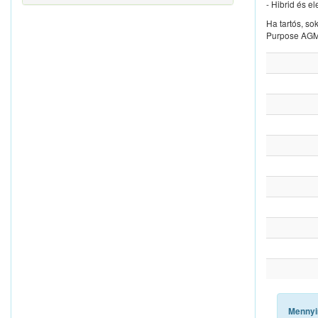
- Hibrid és e
Ha tartós, so
Purpose AGM 
Mennyi