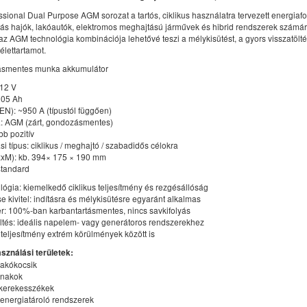
ssional Dual Purpose AGM sorozat a tartós, ciklikus használatra tervezett energiaf
tás hajók, lakóautók, elektromos meghajtású járművek és hibrid rendszerek számá
az AGM technológia kombinációja lehetővé teszi a mélykisütést, a gyors visszatölté
élettartamot.
ásmentes munka akkumulátor
 12 V
105 Ah
(EN): ~950 A (típustól függően)
a: AGM (zárt, gondozásmentes)
obb pozitív
si típus: ciklikus / meghajtó / szabadidős célokra
zxM): kb. 394× 175 × 190 mm
 standard
ógia: kiemelkedő ciklikus teljesítmény és rezgésállóság
e kivitel: indításra és mélykisütésre egyaránt alkalmas
er: 100%-ban karbantartásmentes, nincs savkifolyás
öltés: ideális napelem- vagy generátoros rendszerekhez
teljesítmény extrém körülmények között is
asználási területek:
lakókocsik
ónakok
 kerekesszékek
energiatároló rendszerek