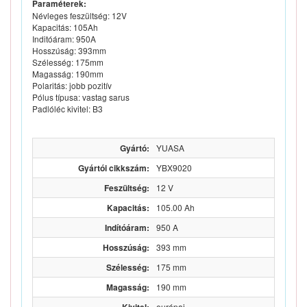
Paraméterek:
Névleges feszültség: 12V
Kapacitás: 105Ah
Inditóáram: 950A
Hosszúság: 393mm
Szélesség: 175mm
Magasság: 190mm
Polaritás: jobb pozitív
Pólus típusa: vastag sarus
Padlóléc kivitel: B3
Gyártó:
YUASA
Gyártói cikkszám:
YBX9020
Feszültség:
12 V
Kapacitás:
105.00 Ah
Indítóáram:
950 A
Hosszúság:
393 mm
Szélesség:
175 mm
Magasság:
190 mm
európai