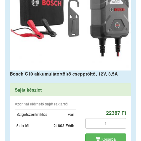
Bosch C10 akkumulátortöltő csepptöltő, 12V, 3,5A
Saját készlet
Azonnal elérhető saját raktárról
22387 Ft
Szigetszentmiklós
van
5 db-tól
21803 Ft/db
Kosárba