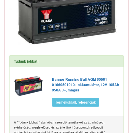
Tudunk jobbat!
Banner Running Bull AGM 60501
016605010101 akkumulátor, 12V 105Ah
950A J+, magas
Termékoldall, referenciák
A "Tudunk jobbat!" ajánlóban szereplő termékeket az ár, minőség,
elérhetőség, megfelelőség és az érte járó hűségpontok súlyozott
pontozásával választjuk ki. Ezek a termékek általában teljes értékű