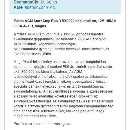
Csomagsúly:
29.60 kg
EAN:
5050694029196
Yuasa AGM Start Stop Plus YBX9020 akkumulátor, 12V 105Ah
950A J+ EU, magas
A Yuasa AGM Start Stop Plus YBX9020 gondozásmentes
akkumulátor gépjárművek indításához a YUASA Battery-től.
AGM (felitatott üvegszálas) technológia.
Az akkumulátor gyárilag üzembe helyezve, nincs savazás és
üzembehelyezési töltés.
Megbízható teljesítmény és hosszú élettartam megfelelően
karbantartott gépjármű esetén! Előírás szerinti használat során
akár 360.000 indításra is alkalmas. Az AGM
technológiával ellátott akkumulátorok esetén az akkumulátor
ólomlemezei között rendkívül vékony üvegszálakból készült
speciális párnák helyezkednek el és tartják magukban az
akkumulátorsavat. A nagy érintkezési nyomás a szélsőségesen
alacsony belső ellenállás következtében csökkenti az
aktívanyag-veszteséget. Az akkumulátorsav és a lemez anyaga
között lejátszódó gyorsabb reakció nagyobb energiamennyiség
áthaladását teszi lehetővé akkor, amikor a gépjármű nagy
megterhelésnek van kitéve.
Pozitív saru jobb oldalon, vastag saru