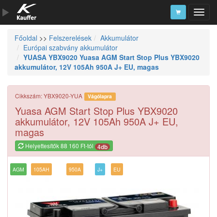
Főoldal
>>
Felszerelések
Akkumulátor
Szerszámkatalógus
Európai szabvány akkumulátor
YUASA YBX9020 Yuasa AGM Start Stop Plus YBX9020
Kosár
akkumulátor, 12V 105Ah 950A J+ EU, magas
Alkatrészek
Cikkszám: YBX9020-YUA
Vágólapra
Yuasa AGM Start Stop Plus YBX9020
akkumulátor, 12V 105Ah 950A J+ EU,
magas
Helyettesítők 88 160 Ft-tól
4db
AGM
105AH
950A
J+
EU