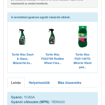
helyettesítői az eredeti terméknek.
A termékkel gyakran együtt vásárolt cikkek:
Turtle Wax Dash
Turtle Wax
Turtle Wax
& Glass,
FG52798 Redline
FGX1186TD
Műszerfal és...
Wheel Clea...
Miracle Wash
pad...
Leírás
Helyettesítők
Más kiszerelés
Gyártó:
YUASA
Gyártói cikkszám (MPN):
YBX9020