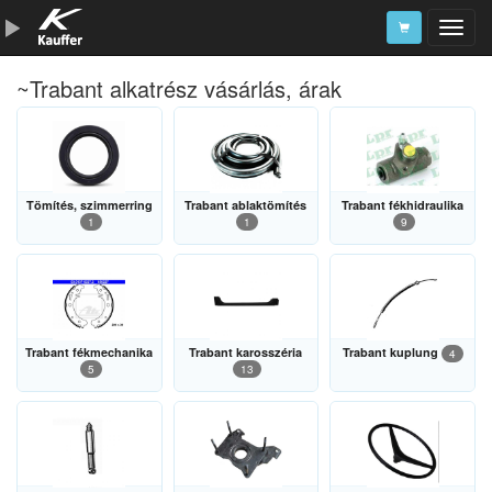
~Trabant alkatrész vásárlás, árak
Szerszámkatalógus
Kosár
Alkatrészek
Tömítés, szimmerring
Trabant ablaktömítés
Trabant fékhidraulika
1
1
9
Trabant fékmechanika
Trabant karosszéria
Trabant kuplung
4
5
13