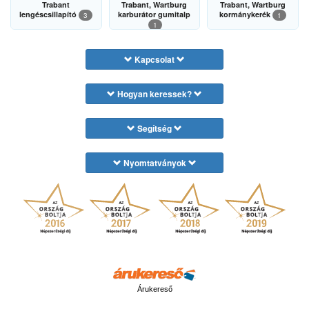
Trabant
Trabant, Wartburg
Trabant, Wartburg
lengéscsillapító
karburátor gumitalp
kormánykerék
3
1
1
Kapcsolat
Hogyan keressek?
Segítség
Nyomtatványok
Árukereső