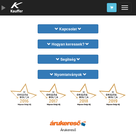
Szerszámkatalógus
Kapcsolat
Kosár
Hogyan keressek?
Alkatrészek
Segítség
Nyomtatványok
Árukereső