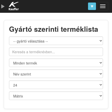
Szerszámkatalógus
Gyártó szerinti terméklista
Kosár
Alkatrészek