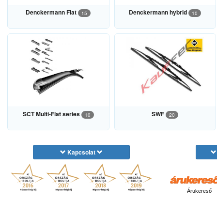
Denckermann Flat
Denckermann hybrid
15
10
SCT Multi-Flat series
SWF
10
20
Kapcsolat
Árukereső