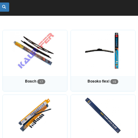
Bosch
Bosoko flexi
17
15