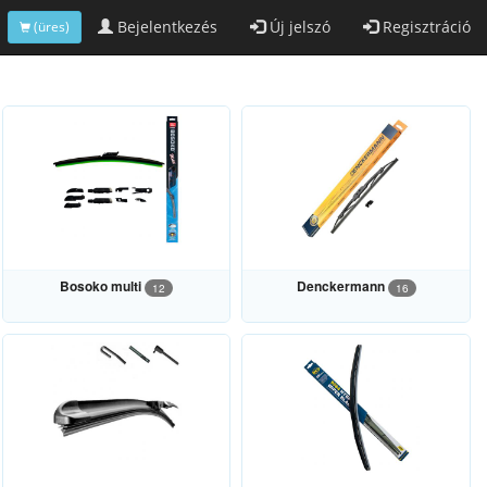
Bejelentkezés
Új jelszó
Regisztráció
(üres)
Bosoko multi
Denckermann
12
16