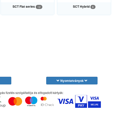
SCT Flat series
SCT Hybrid
12
6
Nyomtatványok
yás fizetés szolgáltatója és elfogadott kártyák: