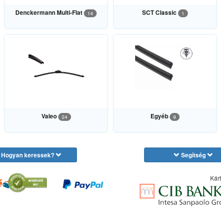
Denckermann Multi-Flat
SCT Classic
14
1
Valeo
Egyéb
24
9
Hogyan keressek?
Segítség
Kárt