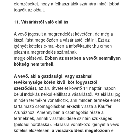
elemzéseket, hogy a felhasználók számára minél jobbá
tegyék az oldalt.
11. Vásárlástól való elállás
A vevő jogosult a megrendelést követően, de még a
kiszállítást megelőzően a vásárlástól elállni. Ezt az
igényét köteles e-mail-ben a info@kauffer.hu címen
jelezni a megrendelés számának
megjelölésével.
Ebben az esetben a vevőt semmilyen
költség nem terheli.
A vevő, aki a gazdasági, vagy szakmai
tevékenysége körén kívül köt fogyasztói
szerződést
, az áru átvételét követő 14 naptári napon
belül indoklás nélkül elállhat a vásárlástól. Az elállási jog
minden termékre vonatkozik, ami minden termékelemet
tartalmazó csomagolásban érkezik vissza a Kauffer
Áruházhoz. Amennyiben a csomagolás része a
terméknek, annak visszaküldése szintén szükséges
(például hordtáska). Elállásra vonatkozó igényét a vevő
köteles előzetesen,
a visszaküldést megelőzően
e-