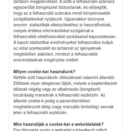
tartalom megjelenítését. A sütik a felhasználó számára
egyszerűbb böngészést biztosítanak, és elősegítik,
hogy az a felhasználó számára minél kényelmesebb
szolgáltatásokat nyújtsunk. Ugyanakkor bizonyos 
anonim  statisztikák elkészítéséhez is használhatóak,
melyek értékes információkkal szolgálnak a
felhasználók oldalhasználati szokásaival kapcsolatosan.
A kapott statisztikai eredményeket felhasználva tudjuk
az oldal szerkezetét és tartalmát az igényeknek
megfelelően alakítani, mindezt a felhasználók
anonimitásának megőrzése mellett.
Milyen cookie-kat használunk?
Kétféle sütit használunk: időszakosat valamint állandót.
Előbbiek olyan ideiglenes fájlok, melyek a bejelentkezett
időszak végéig vagy az alkalmazás (böngésző)
bezárásáig maradnak a felhasználó eszközén. Az
állandó cookie-k pedig a paraméterükben
meghatározott ideig (vagy manuális törésükig) vannak
jelen a felhasználó eszközén.
Mire használják a cookie-kat a weboldalalak?
Egy látogatás során a weboldal a következő célból