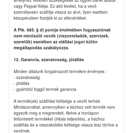
vagy Paypal-fiókja. Ez alól kivétel, ha a vevő
személyesen szállítja vissza az árut, ilyen esetben
készpénzben fizetjük ki az ellenértéket.
A Ptk. 685. § d) pontja értelmében fogyasztónak
nem minősülő vevők (viszonteladók, szervizek,
szerelők) esetében az elállási jogot külön
megállapodás szabályozza.
12. Garancia, szavatosság, jótállás
Minden általunk forgalmazott termékre érvényes :
- szavatosság
- jótállás
- gyártótól függő termék garancia
A termék(ek) szállítási költsége a vevőt terheli.
Mindazonáltal, amennyiben a kézhez vett termék nem
egyezik meg a megrendelt, illetve a honlapon
feltüntetett termékkel (hibás teljesítés), a házhoz
szállítás és a visszaküldés költsége vissza lesz térítve a
vevőnek.