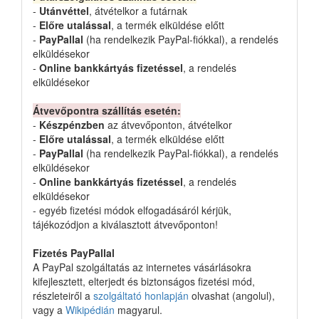
-
Utánvéttel
, átvételkor a futárnak
-
Előre utalással
, a termék elküldése előtt
-
PayPallal
(ha rendelkezik PayPal-fiókkal), a rendelés
elküldésekor
-
Online bankkártyás fizetéssel
, a rendelés
elküldésekor
Átvevőpontra szállítás esetén:
-
Készpénzben
az átvevőponton, átvételkor
-
Előre utalással
, a termék elküldése előtt
-
PayPallal
(ha rendelkezik PayPal-fiókkal), a rendelés
elküldésekor
-
Online bankkártyás fizetéssel
, a rendelés
elküldésekor
- egyéb fizetési módok elfogadásáról kérjük,
tájékozódjon a kiválasztott átvevőponton!
Fizetés PayPallal
A PayPal szolgáltatás az internetes vásárlásokra
kifejlesztett, elterjedt és biztonságos fizetési mód,
részleteiről a
szolgáltató honlapján
olvashat (angolul),
vagy a
Wikipédián
magyarul.