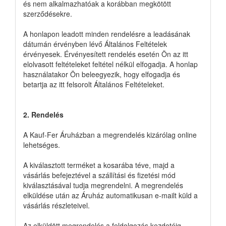
és nem alkalmazhatóak a korábban megkötött
szerződésekre.
A honlapon leadott minden rendelésre a leadásának
dátumán érvényben lévő Általános Feltételek
érvényesek. Érvényesített rendelés esetén Ön az itt
elolvasott feltételeket feltétel nélkül elfogadja. A honlap
használatakor Ön beleegyezik, hogy elfogadja és
betartja az itt felsorolt Általános Feltételeket.
2. Rendelés
A Kauf-Fer Áruházban a megrendelés kizárólag online
lehetséges.
A kiválasztott terméket a kosarába téve, majd a
vásárlás befejeztével a szállítási és fizetési mód
kiválasztásával tudja megrendelni. A megrendelés
elküldése után az Áruház automatikusan e-mailt küld a
vásárlás részleteivel.
Az elküldött megrendelés a feldolgozás kezdetéig