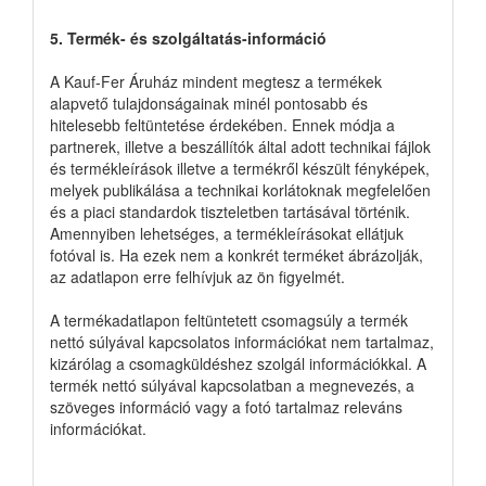
5. Termék- és szolgáltatás-információ
A Kauf-Fer Áruház mindent megtesz a termékek
alapvető tulajdonságainak minél pontosabb és
hitelesebb feltüntetése érdekében. Ennek módja a
partnerek, illetve a beszállítók által adott technikai fájlok
és termékleírások illetve a termékről készült fényképek,
melyek publikálása a technikai korlátoknak megfelelően
és a piaci standardok tiszteletben tartásával történik.
Amennyiben lehetséges, a termékleírásokat ellátjuk
fotóval is. Ha ezek nem a konkrét terméket ábrázolják,
az adatlapon erre felhívjuk az ön figyelmét.
A termékadatlapon feltüntetett csomagsúly a termék
nettó súlyával kapcsolatos információkat nem tartalmaz,
kizárólag a csomagküldéshez szolgál információkkal. A
termék nettó súlyával kapcsolatban a megnevezés, a
szöveges információ vagy a fotó tartalmaz releváns
információkat.