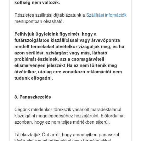
költség nem változik.
Részletes szállítási díjtáblázatunk a
Szállítási infomációk
menüpontban olvasható.
Felhívjuk ügyfeleink figyelmét, hogy a
futárszolgálatos kiszállítással vagy átvevőpontra
rendelt termékeket átvételkor vizsgálják meg, és ha
azon sérülést, szivárgást vagy más, látható
problémát észlelnek, azt a csomagátvételi
elismervényen jelezzék! Ha ez nem történik meg
átvételkor, utólag erre vonatkozó reklamációt nem
tudunk elfogadni.
8. Panaszkezelés
Cégünk mindenkor törekszik vásárlóit maradéktalanul
kiszolgálni megelégedéséhez hozzájárulni. Előfordulhat
azonban, hogy ez nem teljes mértékben sikerül.
Tájékoztatjuk Önt arról, hogy amennyiben panasszal
kíván élni szolgáltatásunkkal vagy termékeinkkel