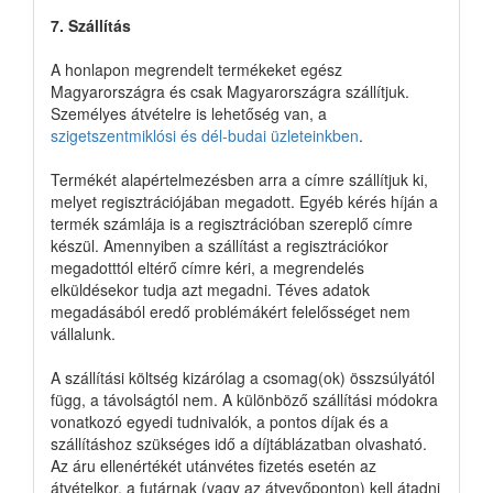
7. Szállítás
A honlapon megrendelt termékeket egész
Magyarországra és csak Magyarországra szállítjuk.
Személyes átvételre is lehetőség van, a
szigetszentmiklósi és dél-budai üzleteinkben
.
Termékét alapértelmezésben arra a címre szállítjuk ki,
melyet regisztrációjában megadott. Egyéb kérés híján a
termék számlája is a regisztrációban szereplő címre
készül. Amennyiben a szállítást a regisztrációkor
megadotttól eltérő címre kéri, a megrendelés
elküldésekor tudja azt megadni. Téves adatok
megadásából eredő problémákért felelősséget nem
vállalunk.
A szállítási költség kizárólag a csomag(ok) összsúlyától
függ, a távolságtól nem. A különböző szállítási módokra
vonatkozó egyedi tudnivalók, a pontos díjak és a
szállításhoz szükséges idő a díjtáblázatban olvasható.
Az áru ellenértékét utánvétes fizetés esetén az
átvételkor, a futárnak (vagy az átvevőponton) kell átadni