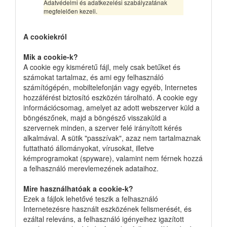
Adatvédelmi és adatkezelési szabályzatának
megfelelően kezeli.
A cookiekról
Mik a cookie-k?
A cookie egy kisméretű fájl, mely csak betűket és
számokat tartalmaz, és ami egy felhasználó
számítógépén, mobiltelefonján vagy egyéb, Internetes
hozzáférést biztosító eszközén tárolható. A cookie egy
információcsomag, amelyet az adott webszerver küld a
böngészőnek, majd a böngésző visszaküld a
szervernek minden, a szerver felé irányított kérés
alkalmával. A sütik "passzívak", azaz nem tartalmaznak
futtatható állományokat, vírusokat, illetve
kémprogramokat (spyware), valamint nem férnek hozzá
a felhasználó merevlemezének adataihoz.
Mire használhatóak a cookie-k?
Ezek a fájlok lehetővé teszik a felhasználó
Internetezésre használt eszközének felismerését, és
ezáltal releváns, a felhasználó igényeihez igazított