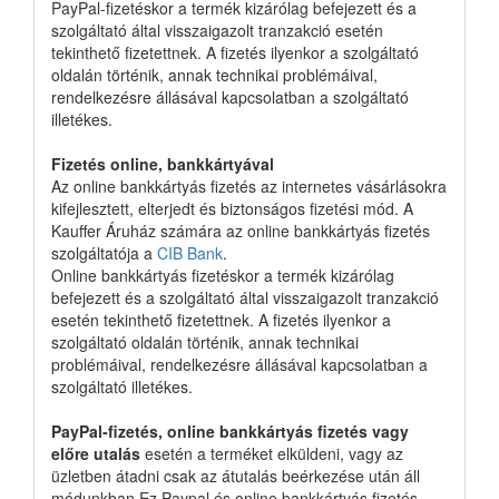
PayPal-fizetéskor a termék kizárólag befejezett és a
szolgáltató által visszaigazolt tranzakció esetén
tekinthető fizetettnek. A fizetés ilyenkor a szolgáltató
oldalán történik, annak technikai problémáival,
rendelkezésre állásával kapcsolatban a szolgáltató
illetékes.
Fizetés online, bankkártyával
Az online bankkártyás fizetés az internetes vásárlásokra
kifejlesztett, elterjedt és biztonságos fizetési mód. A
Kauffer Áruház számára az online bankkártyás fizetés
szolgáltatója a
CIB Bank
.
Online bankkártyás fizetéskor a termék kizárólag
befejezett és a szolgáltató által visszaigazolt tranzakció
esetén tekinthető fizetettnek. A fizetés ilyenkor a
szolgáltató oldalán történik, annak technikai
problémáival, rendelkezésre állásával kapcsolatban a
szolgáltató illetékes.
PayPal-fizetés, online bankkártyás fizetés vagy
előre utalás
esetén a terméket elküldeni, vagy az
üzletben átadni csak az átutalás beérkezése után áll
módunkban.Ez Paypal és online bankkártyás fizetés