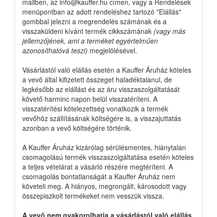
mailben, az info@kauffer.hu címen, vagy a Rendelések
menüpontban az adott rendeléshez tartozó "Elállás"
gombbal jelezni a megrendelés számának és a
visszaküldeni kívánt termék cikkszámának
(vagy más
jellemzőjének, ami a terméket egyértelműen
azonosíthatóvá teszi)
megjelölésével.
Vásárlástól való elállás esetén a Kauffer Áruház köteles
a vevő által kifizetett összeget haladéktalanul, de
legkésőbb az elállást és az áru visszaszolgáltatását
követő harminc napon belül visszatéríteni. A
visszatérítési kötelezettség vonatkozik a termék
vevőhöz szállításának költségére is, a visszajuttatás
azonban a vevő költségére történik.
A Kauffer Áruház kizárólag sérülésmentes, hiánytalan
csomagolású termék visszaszolgáltatása esetén köteles
a teljes vételárat a vásárló részére megtéríteni. A
csomagolás bontatlanságát a Kauffer Áruház nem
követeli meg. A hiányos, megrongált, károsodott vagy
összepiszkolt termékeket nem vesszük vissza.
A vevő nem gyakorolhatja a vásárlástól való elállás