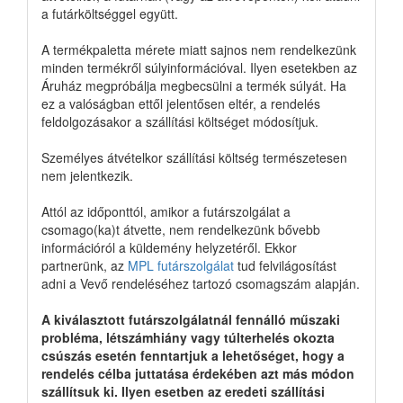
a futárköltséggel együtt.
A termékpaletta mérete miatt sajnos nem rendelkezünk
minden termékről súlyinformációval. Ilyen esetekben az
Áruház megpróbálja megbecsülni a termék súlyát. Ha
ez a valóságban ettől jelentősen eltér, a rendelés
feldolgozásakor a szállítási költséget módosítjuk.
Személyes átvételkor szállítási költség természetesen
nem jelentkezik.
Attól az időponttól, amikor a futárszolgálat a
csomago(ka)t átvette, nem rendelkezünk bővebb
információról a küldemény helyzetéről. Ekkor
partnerünk, az
MPL futárszolgálat
tud felvilágosítást
adni a Vevő rendeléséhez tartozó csomagszám alapján.
A kiválasztott futárszolgálatnál fennálló műszaki
probléma, létszámhiány vagy túlterhelés okozta
csúszás esetén fenntartjuk a lehetőséget, hogy a
rendelés célba juttatása érdekében azt más módon
szállítsuk ki. Ilyen esetben az eredeti szállítási