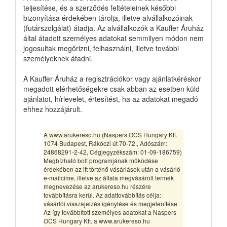
teljesítése, és a szerződés feltételeinek későbbi
bizonyítása érdekében tárolja, illetve alvállalkozóinak
(futárszolgálat) átadja. Az alvállalkozók a Kauffer Áruház
által átadott személyes adatokat semmilyen módon nem
jogosultak megőrizni, felhasználni, illetve további
személyeknek átadni.
A Kauffer Áruház a regisztrációkor vagy ajánlatkéréskor
megadott elérhetőségekre csak abban az esetben küld
ajánlatot, hírlevelet, értesítést, ha az adatokat megadó
ehhez hozzájárult.
A www.arukereso.hu (Naspers OCS Hungary Kft.
1074 Budapest, Rákóczi út 70-72., Adószám:
24868291-2-42, Cégjegyzékszám: 01-09-186759)
Megbízható bolt programjának működése
érdekében az itt történő vásárlások után a vásárló
e-mailcíme, illetve az általa megvásárolt termék
megnevezése az arukereso.hu részére
továbbításra kerül. Az adattovábbítás célja:
vásárlói visszajelzés igénylése és megjelenítése.
Az így továbbított személyes adatokat a Naspers
OCS Hungary Kft. a www.arukereso.hu