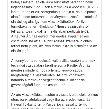
befolyásolható, az elállásra biztosított határidőn belüli
ingadozásától függ. Ezek a termékek a 45/2014. (II. 26.)
Korm. rendelet 29. paragrafus 1 pontja a. és b. alpontja
alapján nem tartoznak a törvényben biztosított, kötelező
elállási jog alá, így nem visszaküldhetőek. Az ilyen
termékeket a termékoldalon "
Nem visszáruzható
"
felirat, a Kosár oldali terméklistában pedig
jelöli.
A Kauffer Áruház egyedi mérlegelés alapján egyes
esetekben, ha az a Kauffer Áruház számára jelentős
terhet nem jelent, az ilyen termékekre is biztosíthatja az
elállás jogát.
Amennyiben a rendeléstől való elállás esetén a termék
technikai vizsgálatára kerülne sor, a Kauffer Áruház
megtesz mindent, hogy a lehető leggyorsabban
megtörténjen a visszatérítés. Az erre vonatkozó
határidő a terméken végzett technikai diagnózis
gyorsaságától függ, maximum 3 hét.
Az áru visszaküldése esetén a visszafizetés elektronikus
úton, banki átutalással vagy (ha az eredeti vásárlás
Paypal-fiókkal történt) Paypal jóváírással történik,
amelyhez feltétlen szükségesek az ügyfél banki adatai