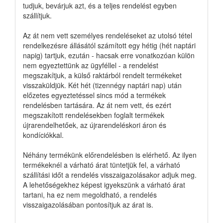
tudjuk, bevárjuk azt, és a teljes rendelést egyben
szállítjuk.
Az át nem vett személyes rendeléseket az utolsó tétel
rendelkezésre állásától számított egy hétig (hét naptári
napig) tartjuk, ezután - hacsak erre vonatkozóan külön
nem egyeztettünk az ügyféllel - a rendelést
megszakítjuk, a külső raktárból rendelt termékeket
visszaküldjük. Két hét (tizennégy naptári nap) után
előzetes egyeztetéssel sincs mód a termékek
rendelésben tartására. Az át nem vett, és ezért
megszakított rendelésekben foglalt termékek
újrarendelhetőek, az újrarendeléskori áron és
kondíciókkal.
Néhány termékünk előrendelésben is elérhető. Az ilyen
termékeknél a várható árat tüntetjük fel, a várható
szállítási időt a rendelés visszaigazolásakor adjuk meg.
A lehetőségekhez képest igyekszünk a várható árat
tartani, ha ez nem megoldható, a rendelés
visszaigazolásában pontosítjuk az árat is.