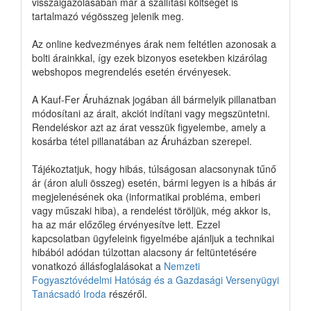
visszaigazolásában már a szállítási költséget is
tartalmazó végösszeg jelenik meg.
Az online kedvezményes árak nem feltétlen azonosak a
bolti árainkkal, így ezek bizonyos esetekben kizárólag
webshopos megrendelés esetén érvényesek.
A Kauf-Fer Áruháznak jogában áll bármelyik pillanatban
módosítani az árait, akciót indítani vagy megszüntetni.
Rendeléskor azt az árat vesszük figyelembe, amely a
kosárba tétel pillanatában az Áruházban szerepel.
Tájékoztatjuk, hogy hibás, túlságosan alacsonynak tűnő
ár (áron aluli összeg) esetén, bármi legyen is a hibás ár
megjelenésének oka (informatikai probléma, emberi
vagy műszaki hiba), a rendelést töröljük, még akkor is,
ha az már előzőleg érvényesítve lett. Ezzel
kapcsolatban ügyfeleink figyelmébe ajánljuk a technikai
hibából adódan túlzottan alacsony ár feltüntetésére
vonatkozó állásfoglalásokat a
Nemzeti
Fogyasztóvédelmi Hatóság és a
Gazdasági Versenyügyi
Tanácsadó Iroda
részéről.