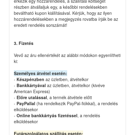
érkezik egy hozzárendelés, a szállítási költséget
részben átvállaljuk egy, a későbbi rendelésekben
beváltható kupon kiállításával. Kérjük, hogy az ilyen
hozzárendelésekben a megjegyzés rovatba írják be az
eredeti rendelés sorszámát!
3. Fizetés
Vevő az áru ellenértékét az alábbi módokon egyenlítheti
ki:
Személyes átvétel esetén:
-
Készpénzben
az üzletben, átvételkor
-
Bankkártyával
az üzletben, átvételkor (kivéve
American Express)
-
Előre utalással
, a termék átvétele előtt
-
PayPallal
(ha rendelkezik PayPal-fiókkal), a rendelés
elküldésekor
-
Online bankkártyás fizetéssel
, a rendelés
elküldésekor
Futárszolgálatos szállítás esetén: