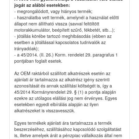
jogát az alábbi esetekben:
- megrongálódott, vagy hiányos termék;
- használatba vett termék, amelynél a használat előtti
állapot nem állítható vissza (savval feltöltött
motorakkumulátor, beépített szűrő, fékbetét, stb...);
- jótállás körébe tartozó meghibásodás (ebben az
esetben a jótállással kapcsolatos tudnivalók az
irányadóak);
- a 45/2014. (II. 26.) Korm. rendelet 29. paragrafus 1
pontjában foglalt esetek.
Az OEM raktárból szállított alkatrészek esetén az
ajánlati ár tartalmazza az alkatrész igény szerinti
azonosítását és annak szállítási költségét is, így a
45/2014 Kormányrendelet 29. § (1) a pontja alapján
ezekre az utólagos elállási jog nem érvényes. Egyes
esetekben egyedi elbírálás alapján az ilyen
alkatrészeket is visszavesszük.
Egyes termékek ajánlati ára tartalmazza a termék
beszerzéséhez, szállításához kapcsolódó szolgáltatást
is, illetve amelyek árát a pénzpiac vállalkozás által nem