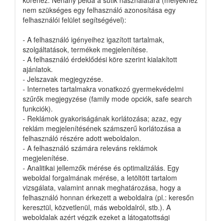
nem szükséges egy felhasználó azonosítása egy
felhasználói felület segítségével):
- A felhasználó igényeihez igazított tartalmak,
szolgáltatások, termékek megjelenítése.
- A felhasználó érdeklődési köre szerint kialakított
ajánlatok.
- Jelszavak megjegyzése.
- Internetes tartalmakra vonatkozó gyermekvédelmi
szűrők megjegyzése (family mode opciók, safe search
funkciók).
- Reklámok gyakoriságának korlátozása; azaz, egy
reklám megjelenítésének számszerű korlátozása a
felhasználó részére adott weboldalon.
- A felhasználó számára releváns reklámok
megjelenítése.
- Analitikai jellemzők mérése és optimalizálás. Egy
weboldal forgalmának mérése, a letöltött tartalom
vizsgálata, valamint annak meghatározása, hogy a
felhasználó honnan érkezett a weboldalra (pl.: keresőn
keresztül, közvetlenül, más weboldalról, stb.). A
weboldalak azért végzik ezeket a látogatottsági