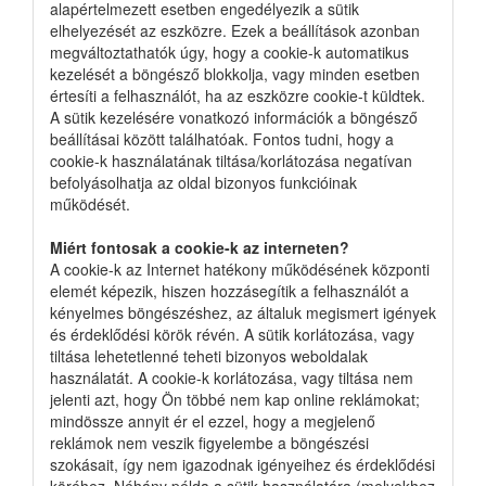
alapértelmezett esetben engedélyezik a sütik
elhelyezését az eszközre. Ezek a beállítások azonban
megváltoztathatók úgy, hogy a cookie-k automatikus
kezelését a böngésző blokkolja, vagy minden esetben
értesíti a felhasználót, ha az eszközre cookie-t küldtek.
A sütik kezelésére vonatkozó információk a böngésző
beállításai között találhatóak. Fontos tudni, hogy a
cookie-k használatának tiltása/korlátozása negatívan
befolyásolhatja az oldal bizonyos funkcióinak
működését.
Miért fontosak a cookie-k az interneten?
A cookie-k az Internet hatékony működésének központi
elemét képezik, hiszen hozzásegítik a felhasználót a
kényelmes böngészéshez, az általuk megismert igények
és érdeklődési körök révén. A sütik korlátozása, vagy
tiltása lehetetlenné teheti bizonyos weboldalak
használatát. A cookie-k korlátozása, vagy tiltása nem
jelenti azt, hogy Ön többé nem kap online reklámokat;
mindössze annyit ér el ezzel, hogy a megjelenő
reklámok nem veszik figyelembe a böngészési
szokásait, így nem igazodnak igényeihez és érdeklődési
köréhez. Néhány példa a sütik használatára (melyekhez