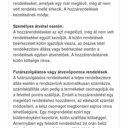
rendeléseket, amelyek egy már meglévő, még át nem
vett rendelés mellé érkezik. A hozzárendelések
kezelésének módja:
Személyes átvétel esetén:
A hozzárendeléseket az azt megelőző, még át nem vett
rendelésekkel együtt kezeljük. A külön rendelések
beérkezését külön igazoljuk vissza, az összes tétel
rendelkezésre állása vagy beérkezése esetén a
rendelések egyben átvehetőek. A hozzárendelésnek
külön költsége nincs.
Futárszolgálatos vagy átvevőpontos rendelések
A futárszolgálatos rendeléseket a teljes rendelkezésre
állás esetén a rendszerünk automatikusan számlázza,
számlakiállítás után pedig a termékeket csomagoljuk és
a felvételi pontra szállítjuk. Emiatt a hozzárendelést egy
megelőző rendeléshez hozzátenni, az elkészült számlát
módosítani, a kész csomagot megbontani sajnos nincs
lehetőségünk. Egy megrendelést ezért egy
küldeményként kezelünk, külön szállítási költséggel.
Amennyiben egy feladott rendeléshez 24 órán belül