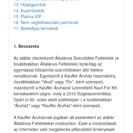
13. Hűségpontok
14. Kuponkódok
15. Platina VIP
16. Nem végfelhasználó partnerek
17. Betétdíjas termékek
1. Bevezetés
Az alábbi részletezett Általános Szerződési Feltételek (a
továbbiakban Általános Feltételek) kizárólag az
egymással kölcsönös szerződésben álló felekre
vonatkoznak. Egyrészről a Kauffer Áruház használóira,
(továbbiakban "Vevő" vagy "Ön" -ként szerepel),
másrészről a Kauffer Áruházat üzemeltető Kauf-Fer Kft.
kereskedelmi cégre, mely a 2310 Szigetszentmiklós,
Gyári út 60. szám alatti székhelyen ( a továbbiakban
"Áruház" vagy "Kauffer Áruház"-ként szerepel).
A Kauffer Áruháznak jogában áll esetenként az alábbi
Általános Feltételeket módosítani. Ezek a módosítások
az Interneten való megjelenés pillanatától érvényesek