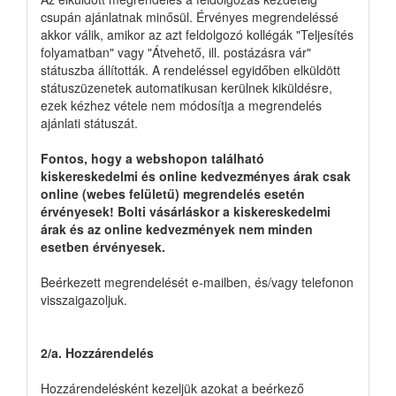
csupán ajánlatnak minősül. Érvényes megrendeléssé
akkor válik, amikor az azt feldolgozó kollégák "Teljesítés
folyamatban" vagy "Átvehető, ill. postázásra vár"
státuszba állították. A rendeléssel egyidőben elküldött
státuszüzenetek automatikusan kerülnek kiküldésre,
ezek kézhez vétele nem módosítja a megrendelés
ajánlati státuszát.
Fontos, hogy a webshopon található
kiskereskedelmi és online kedvezményes árak csak
online (webes felületű) megrendelés esetén
érvényesek! Bolti vásárláskor a kiskereskedelmi
árak és az online kedvezmények nem minden
esetben érvényesek.
Beérkezett megrendelését e-mailben, és/vagy telefonon
visszaigazoljuk.
2/a. Hozzárendelés
Hozzárendelésként kezeljük azokat a beérkező