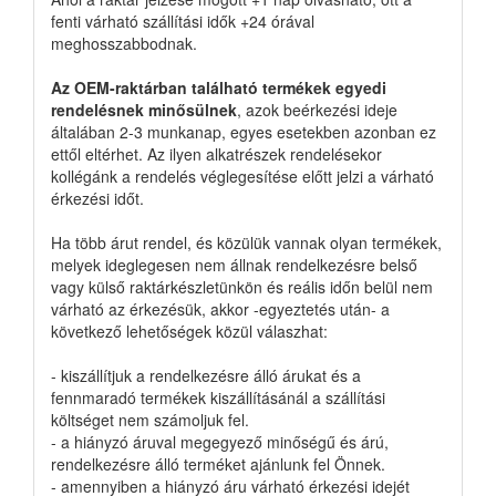
fenti várható szállítási idők +24 órával
meghosszabbodnak.
Az OEM-raktárban található termékek egyedi
rendelésnek minősülnek
, azok beérkezési ideje
általában 2-3 munkanap, egyes esetekben azonban ez
ettől eltérhet. Az ilyen alkatrészek rendelésekor
kollégánk a rendelés véglegesítése előtt jelzi a várható
érkezési időt.
Ha több árut rendel, és közülük vannak olyan termékek,
melyek ideglegesen nem állnak rendelkezésre belső
vagy külső raktárkészletünkön és reális időn belül nem
várható az érkezésük, akkor -egyeztetés után- a
következő lehetőségek közül válaszhat:
- kiszállítjuk a rendelkezésre álló árukat és a
fennmaradó termékek kiszállításánál a szállítási
költséget nem számoljuk fel.
- a hiányzó áruval megegyező minőségű és árú,
rendelkezésre álló terméket ajánlunk fel Önnek.
- amennyiben a hiányzó áru várható érkezési idejét