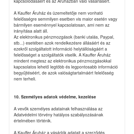
kapcsolódásáért és az Áruházban való vásárlásért.
A Kauffer Áruház és üzemeltetője nem vonható
felelősségre semmilyen esetben vis maior esetén vagy
bármilyen eseménnyel kapcsolatosan, ami nem az
irányítása alatt áll.
Az elektronikus pénzmozgások (banki utalás, Paypal,
stb...) esetében azok rendelkezésre állásáért és az
ezekről szolgáltatott információ helytállóságáért a
felelősséget a szolgáltatók viselik. A Kauffer Áruház
mindent megtesz az elektronikus pénzmozgásokkal
kapcsolatos lehető legtöbb és legpontosabb információ
begyűjtéséért, de azok valóságtartalmáért felelősség
nem terheli.
10. Személyes adatok védelme, kezelése
A vevők személyes adatainak felhasználása az
Adatvédelmi törvény hatályos szabályozásának
értelmében történik.
A Kauffer Áruház a vásárlók adatait a szerződés