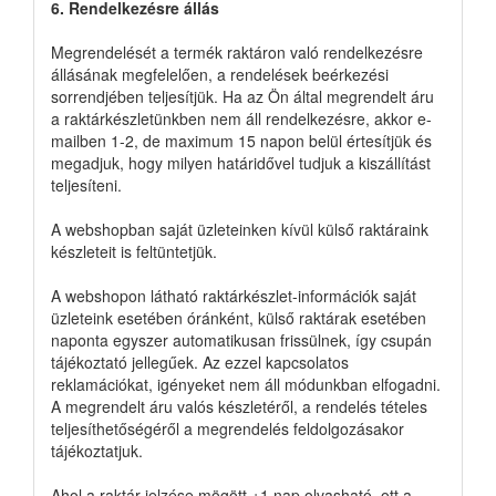
6. Rendelkezésre állás
Megrendelését a termék raktáron való rendelkezésre
állásának megfelelően, a rendelések beérkezési
sorrendjében teljesítjük. Ha az Ön által megrendelt áru
a raktárkészletünkben nem áll rendelkezésre, akkor e-
mailben 1-2, de maximum 15 napon belül értesítjük és
megadjuk, hogy milyen határidővel tudjuk a kiszállítást
teljesíteni.
A webshopban saját üzleteinken kívül külső raktáraink
készleteit is feltüntetjük.
A webshopon látható raktárkészlet-információk saját
üzleteink esetében óránként, külső raktárak esetében
naponta egyszer automatikusan frissülnek, így csupán
tájékoztató jellegűek. Az ezzel kapcsolatos
reklamációkat, igényeket nem áll módunkban elfogadni.
A megrendelt áru valós készletéről, a rendelés tételes
teljesíthetőségéről a megrendelés feldolgozásakor
tájékoztatjuk.
Ahol a raktár jelzése mögött +1 nap olvasható, ott a