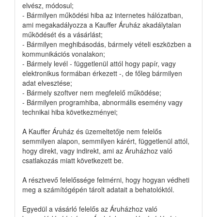
elvész, módosul;
- Bármilyen működési hiba az internetes hálózatban,
ami megakadályozza a Kauffer Áruház akadálytalan
működését és a vásárlást;
- Bármilyen meghibásodás, bármely vételi eszközben a
kommunikációs vonalakon;
- Bármely levél - függetlenül attól hogy papír, vagy
elektronikus formában érkezett -, de főleg bármilyen
adat elvesztése;
- Bármely szoftver nem megfelelő működése;
- Bármilyen programhiba, abnormális esemény vagy
technikai hiba következményei;
A Kauffer Áruház és üzemeltetője nem felelős
semmilyen alapon, semmilyen kárért, függetlenül attól,
hogy direkt, vagy indirekt, ami az Áruházhoz való
csatlakozás miatt következett be.
A résztvevő felelőssége felmérni, hogy hogyan védheti
meg a számítógépén tárolt adatait a behatolóktól.
Egyedül a vásárló felelős az Áruházhoz való