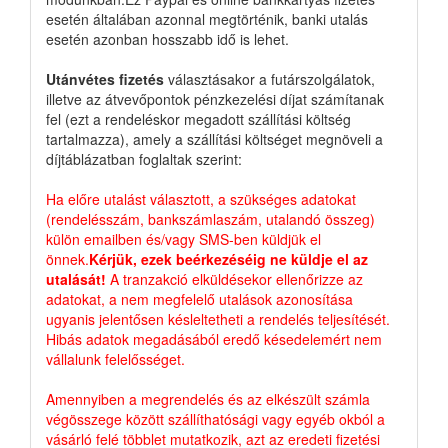
esetén általában azonnal megtörténik, banki utalás
esetén azonban hosszabb idő is lehet.
Utánvétes fizetés
választásakor a futárszolgálatok,
illetve az átvevőpontok pénzkezelési díjat számítanak
fel (ezt a rendeléskor megadott szállítási költség
tartalmazza), amely a szállítási költséget megnöveli a
díjtáblázatban foglaltak szerint:
Ha előre utalást választott, a szükséges adatokat
(rendelésszám, bankszámlaszám, utalandó összeg)
külön emailben és/vagy SMS-ben küldjük el
önnek.
Kérjük, ezek beérkezéséig ne küldje el az
utalását!
A tranzakció elküldésekor ellenőrizze az
adatokat, a nem megfelelő utalások azonosítása
ugyanis jelentősen késleltetheti a rendelés teljesítését.
Hibás adatok megadásából eredő késedelemért nem
vállalunk felelősséget.
Amennyiben a megrendelés és az elkészült számla
végösszege között szállíthatósági vagy egyéb okból a
vásárló felé többlet mutatkozik, azt az eredeti fizetési