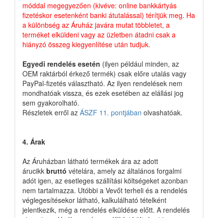
móddal megegyezően (kivéve: online bankkártyás
fizetéskor esetenként banki átutalással) térítjük meg. Ha
a különbség az Áruház javára mutat többletet, a
terméket elküldeni vagy az üzletben átadni csak a
hiányzó összeg kiegyenlítése után tudjuk.
Egyedi rendelés esetén
(ilyen például minden, az
OEM raktárból érkező termék) csak előre utalás vagy
PayPal-fizetés választható. Az ilyen rendelések nem
mondhatóak vissza, és ezek esetében az elállási jog
sem gyakorolható.
Részletek erről az
ÁSZF 11. pontjában
olvashatóak.
4. Árak
Az Áruházban látható termékek ára az adott
árucikk
bruttó
vételára, amely az általános forgalmi
adót igen, az esetleges szállítási költségeket azonban
nem tartalmazza. Utóbbi a Vevőt terheli és a rendelés
véglegesítésekor látható, kalkulálható tételként
jelentkezik, még a rendelés elküldése előtt. A rendelés