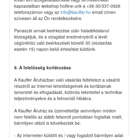
kapcsolatban webshop hotline-unk a +36-30/337-0926
telefonszámon vagy az
info@kauffer.hu
email címen
szívesen áll az Ön rendelkezésére.
Panaszát annak beérkezése után haladéktalanul
kivizsgáljuk, és a vizsgálat eredményéről a levél
cégünkhöz való beérkezését követő 30 (elutasítás
esetén 15) napon belül értesítést küldünk.
9. A felelősség korlátozása
A Kauffer Áruházban való vásárlás feltételezi a vásárló
részéről az Internet lehetőségeinek és korlátainak
ismeretét és elfogadását, különös tekintettel a technikai
teljesítményekre és a felmerülő hibákra.
A Kauffer Áruház és üzemeltetője semmilyen módon
nem felelős az alább felsorolt pontokban foglaltak miatt,
bármilyen okból is következtek be:
- Az interneten küldött és / vagy fogadott bármilyen adat