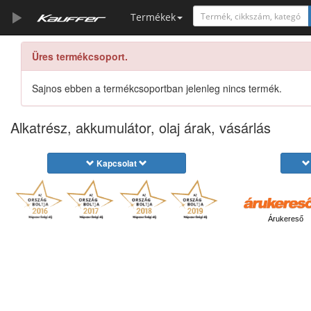
Termékek
Üres termékcsoport.
Szerszámkatalógus
Kosár
Sajnos ebben a termékcsoportban jelenleg nincs termék.
Alkatrészek
Alkatrész, akkumulátor, olaj árak, vásárlás
Kapcsolat
Árukereső