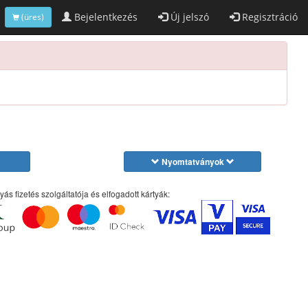
Bejelentkezés
Új jelszó
Regisztráció
(üres)
Nyomtatványok
yás fizetés szolgáltatója és elfogadott kártyák: