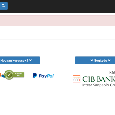
Hogyan keressek?
Segítség
Kárt