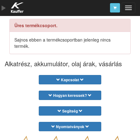
Üres termékcsoport.
Szerszámkatalógus
Kosár
Sajnos ebben a termékcsoportban jelenleg nincs
termék.
Alkatrészek
Alkatrész, akkumulátor, olaj árak, vásárlás
Kapcsolat
Hogyan keressek?
Segítség
Nyomtatványok