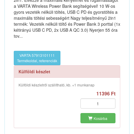
2in1: Élvezze a maximális kényelmet és rugalmasságot
a VARTA Wireless Power Bank segítségével! 10 W-os
gyors vezeték nélküli töltés, USB C PD és gyorstöltés a
maximális töltési sebességért Nagy teljesítményű 2in1
termék: Vezeték nélküli töltő és Power Bank 3 porttal (1x
kétirányú USB C PD, 2x USB A QC 3.0) Nyerjen 55 óra
tov...
VARTA 57913101111
Termékoldal, referenciák
Külföldi készlet
Külföldi készletről szállítható, kb. +1 munkanap
11396 Ft
Kosárba