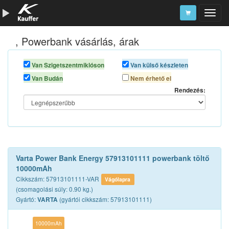
, Powerbank vásárlás, árak
Szerszámkatalógus
Kosár
Van Szigetszentmiklóson
Van külső készleten
Van Budán
Nem érhető el
Alkatrészek
Rendezés:
Varta Power Bank Energy 57913101111 powerbank töltő
10000mAh
Cikkszám: 57913101111-VAR
Vágólapra
(csomagolási súly: 0.90 kg.)
Gyártó:
(gyártói cikkszám: 57913101111)
VARTA
10000mAh