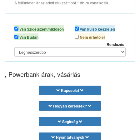
A feltüntetett ár az adott cikkszámból 1 db-ra vonatkozik.
Van Szigetszentmiklóson
Van külső készleten
Van Budán
Nem érhető el
Rendezés:
, Powerbank árak, vásárlás
Kapcsolat
Hogyan keressek?
Segítség
Nyomtatványok