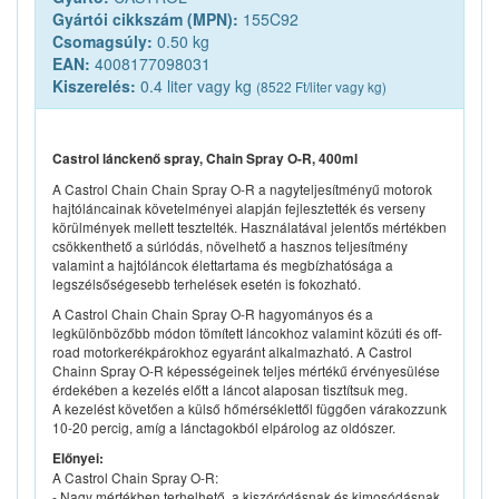
Gyártói cikkszám (MPN):
155C92
Csomagsúly:
0.50 kg
EAN:
4008177098031
Kiszerelés:
0.4 liter vagy kg
(8522 Ft/liter vagy kg)
Castrol lánckenő spray, Chain Spray O-R, 400ml
A Castrol Chain Chain Spray O-R a nagyteljesítményű motorok
hajtóláncainak követelményei alapján fejlesztették és verseny
körülmények mellett tesztelték. Használatával jelentős mértékben
csökkenthető a súrlódás, növelhető a hasznos teljesítmény
valamint a hajtóláncok élettartama és megbízhatósága a
legszélsőségesebb terhelések esetén is fokozható.
A Castrol Chain Chain Spray O-R hagyományos és a
legkülönbözőbb módon tömített láncokhoz valamint közúti és off-
road motorkerékpárokhoz egyaránt alkalmazható. A Castrol
Chainn Spray O-R képességeinek teljes mértékű érvényesülése
érdekében a kezelés előtt a láncot alaposan tisztítsuk meg.
A kezelést követően a külső hőmérséklettől függően várakozzunk
10-20 percig, amíg a lánctagokból elpárolog az oldószer.
Előnyei:
A Castrol Chain Spray O-R:
- Nagy mértékben terhelhető, a kiszóródásnak és kimosódásnak