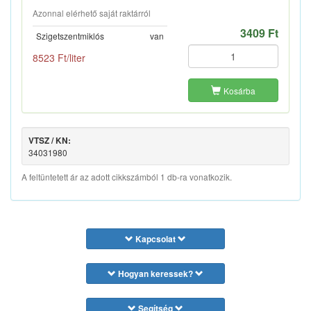
Azonnal elérhető saját raktárról
3409 Ft
Szigetszentmiklós
van
8523 Ft/liter
Kosárba
VTSZ / KN:
34031980
A feltüntetett ár az adott cikkszámból 1 db-ra vonatkozik.
Kapcsolat
Hogyan keressek?
Segítség