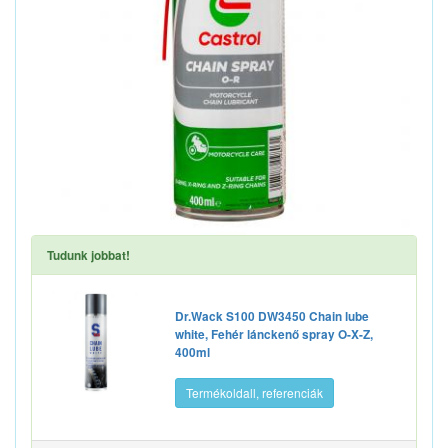
Tudunk jobbat!
Dr.Wack S100 DW3450 Chain lube
white, Fehér lánckenő spray O-X-Z,
400ml
Termékoldall, referenciák