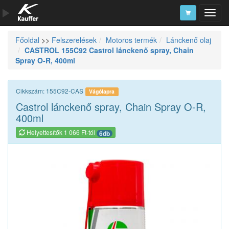
Főoldal
>>
Felszerelések
Motoros termék
Lánckenő olaj
Szerszámkatalógus
CASTROL 155C92 Castrol lánckenő spray, Chain
Spray O-R, 400ml
Kosár
Alkatrészek
Cikkszám: 155C92-CAS
Vágólapra
Castrol lánckenő spray, Chain Spray O-R,
400ml
Helyettesítők 1 066 Ft-tól
6db