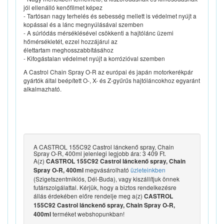
jól ellenálló kenőfilmet képez
- Tartósan nagy terhelés és sebesség mellett is védelmet nyújt a
kopással és a lánc megnyúlásával szemben
- A súrlódás mérséklésével csökkenti a hajtólánc üzemi
hőmérsékletét, ezzel hozzájárul az
élettartam meghosszabbításához
- Kifogástalan védelmet nyújt a korrózióval szemben
A Castrol Chain Spray O-R az európai és japán motorkerékpár
gyártók által beépített O-, X- és Z-gyűrűs hajtóláncokhoz egyaránt
alkalmazható.
A CASTROL 155C92 Castrol lánckenő spray, Chain
Spray O-R, 400ml jelenlegi legjobb ára: 3 409 Ft.
A(z)
CASTROL 155C92 Castrol lánckenő spray, Chain
megvásárolható
üzleteinkben
Spray O-R, 400ml
(Szigetszentmiklós, Dél-Buda), vagy kiszállítjuk önnek
futárszolgálattal. Kérjük, hogy a biztos rendelkezésre
állás érdekében előre rendelje meg a(z)
CASTROL
155C92 Castrol lánckenő spray, Chain Spray O-R,
terméket webshopunkban!
400ml