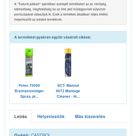
A "Tudunk jobbat!" ajánlóban szereplő termékeket az ár, minőség,
elérhetőség, megfelelőség és az érte járó hűségpontok súlyozott
pontozásával választjuk ki. Ezek a termékek általában teljes értékű
helyettesítői az eredeti terméknek.
A termékkel gyakran együtt vásárolt cikkek:
Petec 70060
SCT- Mannol
Bremsenreiniger
9672 Montage
Spray, pr...
Cleaner - fé...
Leírás
Helyettesítők
Más kiszerelés
Gyártó:
CASTROL