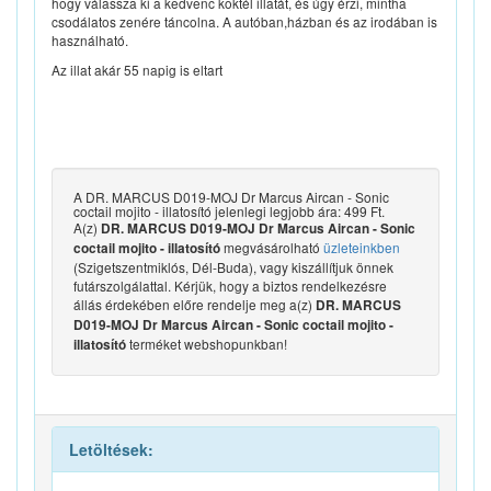
hogy válassza ki a kedvenc koktél illatát, és úgy érzi, mintha
csodálatos zenére táncolna. A autóban,házban és az irodában is
használható.
Az illat akár 55 napig is eltart
A DR. MARCUS D019-MOJ Dr Marcus Aircan - Sonic
coctail mojito - illatosító jelenlegi legjobb ára: 499 Ft.
A(z)
DR. MARCUS D019-MOJ Dr Marcus Aircan - Sonic
megvásárolható
üzleteinkben
coctail mojito - illatosító
(Szigetszentmiklós, Dél-Buda), vagy kiszállítjuk önnek
futárszolgálattal. Kérjük, hogy a biztos rendelkezésre
állás érdekében előre rendelje meg a(z)
DR. MARCUS
D019-MOJ Dr Marcus Aircan - Sonic coctail mojito -
terméket webshopunkban!
illatosító
Letöltések: