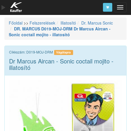
Főoldal
>>
Felszerelések
Illatosító
Dr. Marcus Sonic
Szerszámkatalógus
DR. MARCUS D019-MOJ-DRM Dr Marcus Aircan -
Sonic coctail mojito - illatosító
Kosár
Alkatrészek
Cikkszám: D019-MOJ-DRM
Vágólapra
Dr Marcus Aircan - Sonic coctail mojito -
illatosító