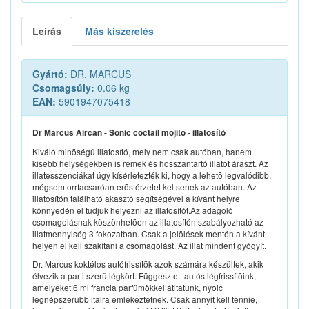
Leírás
Más kiszerelés
Gyártó:
DR. MARCUS
Csomagsúly:
0.06 kg
EAN:
5901947075418
Dr Marcus Aircan - Sonic coctail mojito - illatosító
Kiváló minõségû illatosító, mely nem csak autóban, hanem
kisebb helységekben is remek és hosszantartó illatot áraszt. Az
illatesszenciákat úgy kísérletezték ki, hogy a lehetõ legvalódibb,
mégsem orrfacsaróan erõs érzetet keltsenek az autóban. Az
illatosítón található akasztó segítségével a kívánt helyre
könnyedén el tudjuk helyezni az illatosítót.Az adagoló
csomagolásnak köszönhetõen az illatosítón szabályozható az
illatmennyiség 3 fokozatban. Csak a jelölések mentén a kívánt
helyen el kell szakítani a csomagolást. Az illat mindent gyógyít.
Dr. Marcus koktélos autófrissítõk azok számára készültek, akik
élvezik a parti szerû légkört. Függesztett autós légfrissítõink,
amelyeket 6 ml francia parfümökkel átitatunk, nyolc
legnépszerûbb italra emlékeztetnek. Csak annyit kell tennie,