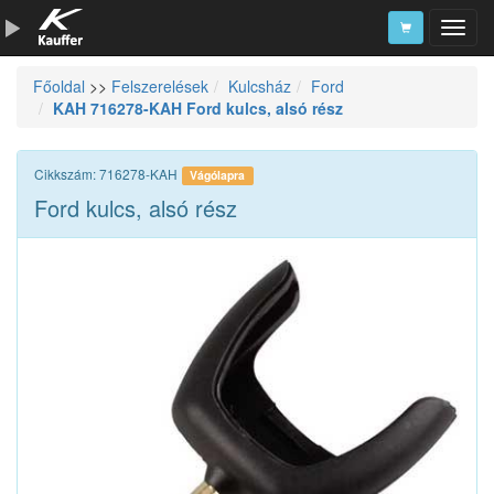
Főoldal
>>
Felszerelések
Kulcsház
Ford
Szerszámkatalógus
KAH 716278-KAH Ford kulcs, alsó rész
Kosár
Alkatrészek
Cikkszám: 716278-KAH
Vágólapra
Ford kulcs, alsó rész