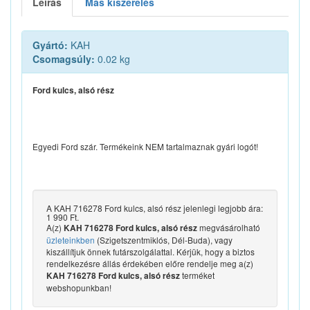
Leírás
Más kiszerelés
Gyártó:
KAH
Csomagsúly:
0.02 kg
Ford kulcs, alsó rész
Egyedi Ford szár. Termékeink NEM tartalmaznak gyári logót!
A KAH 716278 Ford kulcs, alsó rész jelenlegi legjobb ára:
1 990 Ft.
A(z)
megvásárolható
KAH 716278 Ford kulcs, alsó rész
üzleteinkben
(Szigetszentmiklós, Dél-Buda), vagy
kiszállítjuk önnek futárszolgálattal. Kérjük, hogy a biztos
rendelkezésre állás érdekében előre rendelje meg a(z)
terméket
KAH 716278 Ford kulcs, alsó rész
webshopunkban!