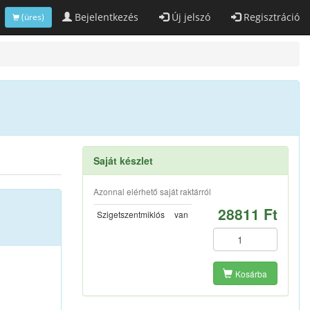
Bejelentkezés
Új jelszó
Regisztráció
(üres)
Saját készlet
Azonnal elérhető saját raktárról
28811 Ft
Szigetszentmiklós
van
Kosárba