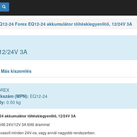
12-24 Forex EQ12-24 akkumulátor töltéskiegyenlítő, 12/24V 3A
 12/24V 3A
Más kiszerelés
REX
kkszám (MPN):
EQ12-24
ly:
0.50 kg
4 akkumulátor töltéskiegyenlítő, 12/24V 3A
nlítő 24V/12V 3A töltő árammal
avasolt minden 24V-os, vagy annál nagyobb rendszerben.