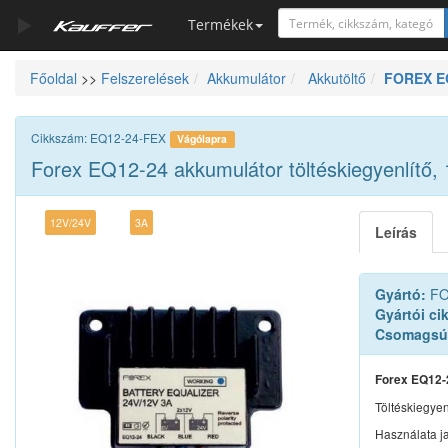
Termékek
Főoldal
>>
Felszerelések
Akkumulátor
Akkutöltő
FOREX EQ
Szerszámkatalógus
Kosár
Cikkszám: EQ12-24-FEX
Vágólapra
Alkatrészek
Forex EQ12-24 akkumulátor töltéskiegyenlítő,
12V/24V
3A
Leírás
Gyártó:
FO
Gyártói ci
Csomagsú
Forex EQ12-2
Töltéskiegye
Használata j