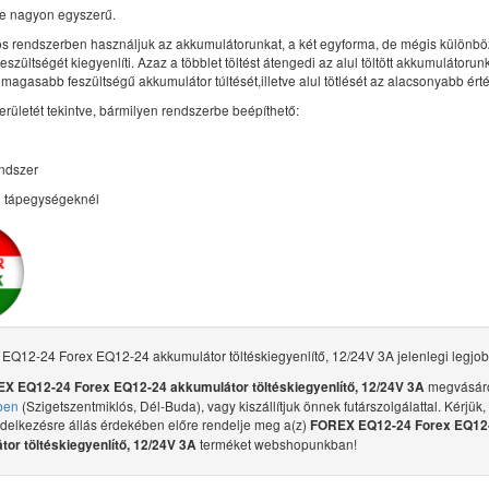
e nagyon egyszerű.
s rendszerben használjuk az akkumulátorunkat, a két egyforma, de mégis különb
eszültségét kiegyenlíti. Azaz a többlet töltést átengedi az alul töltött akkumulátorun
 magasabb feszültségű akkumulátor túltését,illetve alul tötlését az alacsonyabb ér
erületét tekintve, bármilyen rendszerbe beépíthető:
ndszer
i tápegységeknél
Q12-24 Forex EQ12-24 akkumulátor töltéskiegyenlítő, 12/24V 3A jelenlegi legjob
megvásáro
X EQ12-24 Forex EQ12-24 akkumulátor töltéskiegyenlítő, 12/24V 3A
ben
(Szigetszentmiklós, Dél-Buda), vagy kiszállítjuk önnek futárszolgálattal. Kérjük,
ndelkezésre állás érdekében előre rendelje meg a(z)
FOREX EQ12-24 Forex EQ12
terméket webshopunkban!
or töltéskiegyenlítő, 12/24V 3A