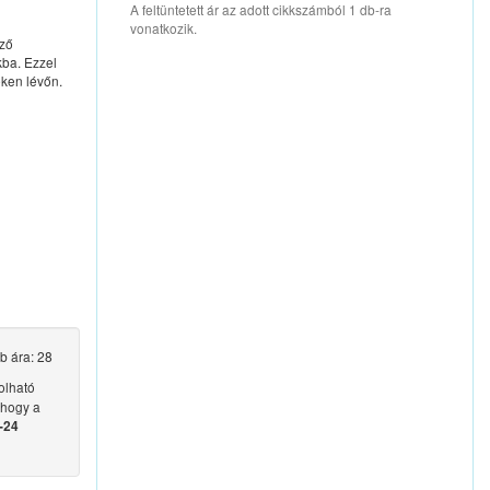
A feltüntetett ár az adott cikkszámból 1 db-ra
vonatkozik.
öző
kba. Ezzel
téken lévőn.
b ára: 28
lható
 hogy a
-24