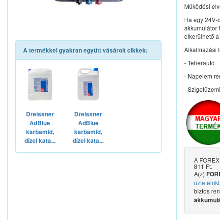
Működési elv
Ha egy 24V-o
akkumulátor f
elkerülhető a
Alkalmazási t
A termékkel gyakran együtt vásárolt cikkek:
- Teherautó
- Napelem re
- Szigetüzem
Dreissner
Dreissner
AdBlue
AdBlue
karbamid,
karbamid,
dízel kata...
dízel kata...
A FOREX E
811 Ft.
A(z)
FORE
üzleteink
biztos re
akkumulát