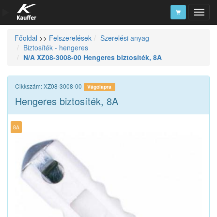
Főoldal
>>
Felszerelések
Szerelési anyag
Szerszámkatalógus
Biztosíték - hengeres
N/A XZ08-3008-00 Hengeres biztosíték, 8A
Kosár
Alkatrészek
Cikkszám: XZ08-3008-00
Vágólapra
Hengeres biztosíték, 8A
8A