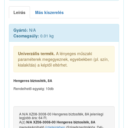
Leírás
Más kiszerelés
Gyártó:
N/A
Csomagsúly:
0.01 kg
Univerzális termék.
A lényeges műszaki
paraméterek megegyeznek, egyebekben (pl. szín,
kialakítás) a képtől eltérhet.
Hengeres biztosíték, 8A
Rendelhető egység: 10db
A N/A XZ08-3008-00 Hengeres biztosíték, 8A jelenlegi
legjobb ára: 64 Ft.
A(z)
N/A XZ08-3008-00 Hengeres biztosíték, 8A
megvásárolható
üzleteinkben
(Szigetszentmiklós, Dél-