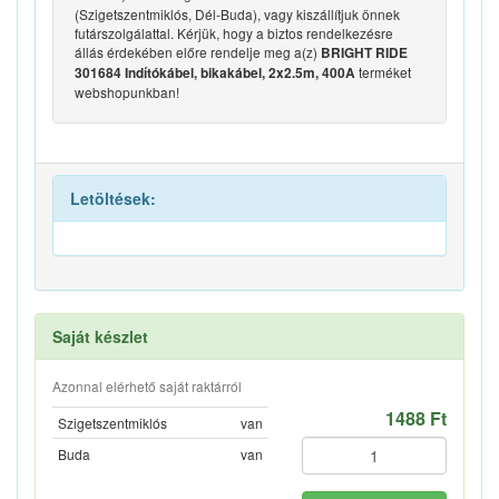
(Szigetszentmiklós, Dél-Buda), vagy kiszállítjuk önnek
futárszolgálattal. Kérjük, hogy a biztos rendelkezésre
állás érdekében előre rendelje meg a(z)
BRIGHT RIDE
terméket
301684 Indítókábel, bikakábel, 2x2.5m, 400A
webshopunkban!
Letöltések:
Saját készlet
Azonnal elérhető saját raktárról
1488 Ft
Szigetszentmiklós
van
Buda
van