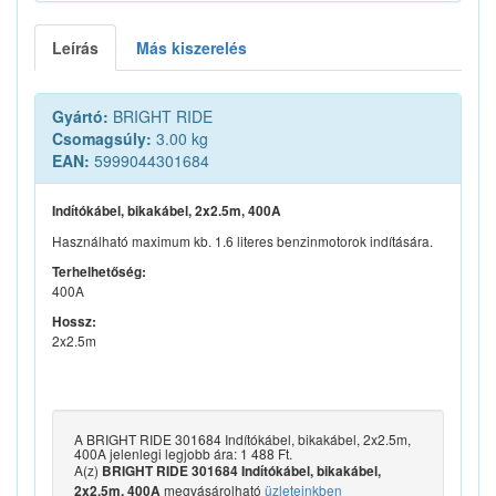
Leírás
Más kiszerelés
Gyártó:
BRIGHT RIDE
Csomagsúly:
3.00 kg
EAN:
5999044301684
Indítókábel, bikakábel, 2x2.5m, 400A
Használható maximum kb. 1.6 literes benzinmotorok indítására.
Terhelhetőség:
400A
Hossz:
2x2.5m
A BRIGHT RIDE 301684 Indítókábel, bikakábel, 2x2.5m,
400A jelenlegi legjobb ára: 1 488 Ft.
A(z)
BRIGHT RIDE 301684 Indítókábel, bikakábel,
megvásárolható
üzleteinkben
2x2.5m, 400A