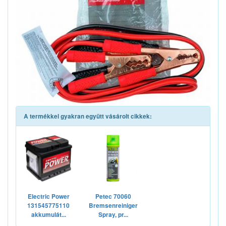
A termékkel gyakran együtt vásárolt cikkek:
Electric Power
Petec 70060
131545775110
Bremsenreiniger
akkumulát...
Spray, pr...