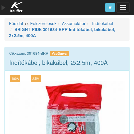
Főoldal
>>
Felszerelések
Akkumulátor
Indítókábel
Szerszámkatalógus
BRIGHT RIDE 301684-BRR Indítókábel, bikakábel,
2x2.5m, 400A
Kosár
Alkatrészek
Cikkszám: 301684-BRR
Vágólapra
Indítókábel, bikakábel, 2x2.5m, 400A
400A
2.5M