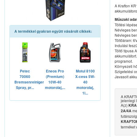
A Krafton KR
akkumulátorok
Műszaki ada
Töltési lépés
Névleges bem
A termékkel gyakran együtt vásárolt cikkek:
Névleges bem
Töltőáram: 6
Indulási fesz
Töltő típusa 
akkumulátort
programot.
Környezeti hő
Petec
Eneos Pro
Motul 8100
Szigetelési o
70060
(Premium)
X-cess 5W-
Javasolt akk
Bremsenreiniger
10W-40
40
Spray, pr...
motorolaj,...
motorolaj,
1l...
A KRAFTON
jelenlegi 
A(z)
KRAF
me
2A/4A
futárszol
KRAFTON K
terméket