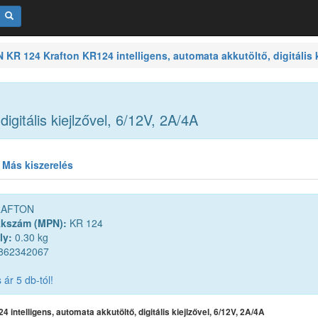
R 124 Krafton KR124 intelligens, automata akkutöltő, digitális ki
igitális kiejlzővel, 6/12V, 2A/4A
Más kiszerelés
AFTON
kkszám (MPN):
KR 124
ly:
0.30 kg
862342067
ár 5 db-tól!
 intelligens, automata akkutöltő, digitális kiejlzővel, 6/12V, 2A/4A