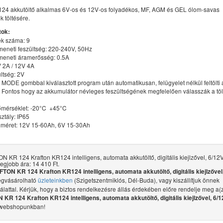
124 akkutöltő alkalmas 6V-os és 12V-os folyadékos, MF, AGM és GEL ólom-savas
 töltésére.
tok:
ek száma: 9
eneti feszültség: 220-240V, 50Hz
eneti áramerősség: 0.5A
V 2A / 12V 4A
ültség: 2V
A MODE gombbal kiválasztott program után automatikusan, felügyelet nélkül feltölti 
. Fontos hogy az akkumulátor névleges feszültségének megfelelően válasszák a töl
mérséklet: -20°C  +45°C
sztály: IP65
uméret: 12V 15-60Ah, 6V 15-30Ah
 KR 124 Krafton KR124 intelligens, automata akkutöltő, digitális kiejlzővel, 6/12
legjobb ára: 14 410 Ft.
TON KR 124 Krafton KR124 intelligens, automata akkutöltő, digitális kiejlzővel,
gvásárolható
üzleteinkben
(Szigetszentmiklós, Dél-Buda), vagy kiszállítjuk önnek
gálattal. Kérjük, hogy a biztos rendelkezésre állás érdekében előre rendelje meg a(
R 124 Krafton KR124 intelligens, automata akkutöltő, digitális kiejlzővel, 6/
 webshopunkban!