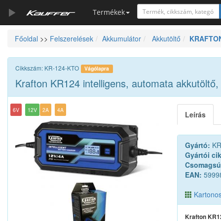
Termékek
Főoldal
>>
Felszerelések
Akkumulátor
Akkutöltő
KRAFTON K
Szerszámkatalógus
Kosár
Cikkszám: KR-124-KTO
Vágólapra
Alkatrészek
Krafton KR124 intelligens, automata akkutöltő, d
6V
12V
2A
4A
Leírás
Gyártó:
KR
Gyártói ci
Csomagsú
EAN:
5999
Kartonos 
Krafton KR124