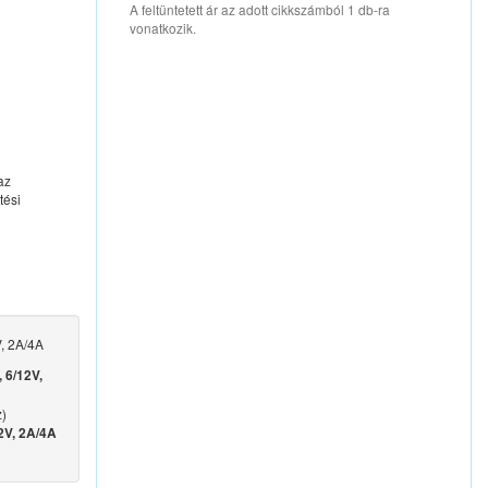
A feltüntetett ár az adott cikkszámból 1 db-ra
vonatkozik.
az
tési
V, 2A/4A
 6/12V,
z)
12V, 2A/4A