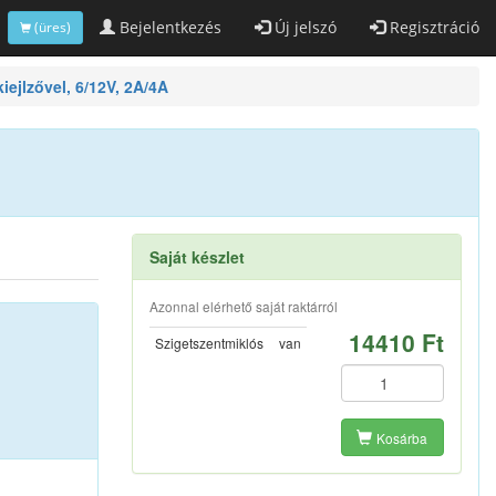
Bejelentkezés
Új jelszó
Regisztráció
(üres)
ejlzővel, 6/12V, 2A/4A
Saját készlet
Azonnal elérhető saját raktárról
14410 Ft
Szigetszentmiklós
van
Kosárba