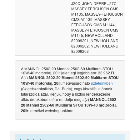
J20C, JOHN DEERE J27C,
MASSEY-FERGUSON CMS
M1135, MASSEY-FERGUSON
CMS M1139, MASSEY-
FERGUSON CMS M1144,
MASSEY-FERGUSON CMS
M1145, NEW HOLLAND
82009201, NEW HOLLAND
82009202, NEW HOLLAND
82009203
A MANNOL 2502-20 Mannol 2502-60 Multifarm STOU
10W-40 motorolaj, 20lit jelenlegi legjobb ára: 33 962 Ft.
A(z)
MANNOL 2502-20 Mannol 2502-60 Multifarm STOU
megvásárolható
üzleteinkben
10W-40 motorolaj, 20lit
(Szigetszentmiklós, Dél-Buda), vagy kiszállítjuk önnek
futárszolgálattal. Kérjük, hogy a biztos rendelkezésre
állás érdekében előre rendelje meg a(z)
MANNOL 2502-
20 Mannol 2502-60 Multifarm STOU 10W-40 motorolaj,
terméket webshopunkban!
20lit