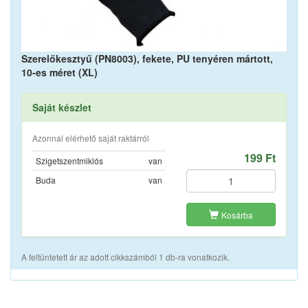
Szerelőkesztyű (PN8003), fekete, PU tenyéren mártott,
10-es méret (XL)
Saját készlet
Azonnal elérhető saját raktárról
199 Ft
Szigetszentmiklós
van
Buda
van
Kosárba
A feltüntetett ár az adott cikkszámból 1 db-ra vonatkozik.