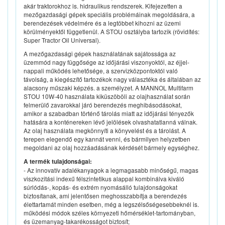
akár traktorokhoz is. hidraulikus rendszerek. Kifejezetten a
mezőgazdasági gépek speciális problémáinak megoldására, a
berendezések védelmére és a legtöbbet kihozni az üzemi
körülményektől függetlenül. A STOU osztályba tartozik (rövidítés:
Super Tractor Oil Universal).
A mezőgazdasági gépek használatának sajátossága az
üzemmód nagy függősége az időjárási viszonyoktól, az éjjel-
nappali működés lehetősége, a szervizközpontoktól való
távolság, a kiegészítő tartozékok nagy választéka és általában az
alacsony műszaki képzés. a személyzet. A MANNOL Multifarm
STOU 10W-40 használata kiküszöböli az olajhasználat során
felmerülő zavarokkal járó berendezés meghibásodásokat,
amikor a szabadban történő tárolás miatt az időjárási tényezők
hatására a konténereken lévő jelölések olvashatatlanná válnak.
Az olaj használata megkönnyíti a könyvelést és a tárolást. A
terepen elegendő egy kannát venni, és bármilyen helyzetben
megoldani az olaj hozzáadásának kérdését bármely egységhez.
A termék tulajdonságai:
- Az innovatív adalékanyagok a legmagasabb minőségű, magas
viszkozitási indexű félszintetikus alappal kombinálva kiváló
súrlódás-, kopás- és extrém nyomásálló tulajdonságokat
biztosítanak, ami jelentősen meghosszabbítja a berendezés
élettartamát minden esetben, még a legszélsőségesebbeknél is.
működési módok széles környezeti hőmérséklet-tartományban,
és üzemanyag-takarékosságot biztosít;