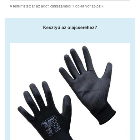
A feltüntetett ár az adott cikkszámból 1 db-ra vonatkozik.
Kesztyű az olajcseréhez?