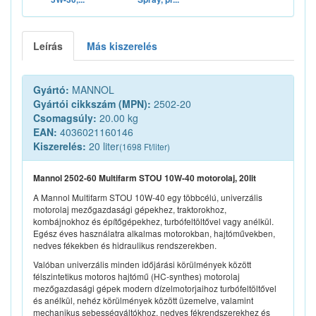
Leírás
Más kiszerelés
Gyártó:
MANNOL
Gyártói cikkszám (MPN):
2502-20
Csomagsúly:
20.00 kg
EAN:
4036021160146
Kiszerelés:
20 liter
(1698 Ft/liter)
Mannol 2502-60 Multifarm STOU 10W-40 motorolaj, 20lit
A Mannol Multifarm STOU 10W-40 egy többcélú, univerzális
motorolaj mezőgazdasági gépekhez, traktorokhoz,
kombájnokhoz és építőgépekhez, turbófeltöltővel vagy anélkül.
Egész éves használatra alkalmas motorokban, hajtóművekben,
nedves fékekben és hidraulikus rendszerekben.
Valóban univerzális minden időjárási körülmények között
félszintetikus motoros hajtómű (HC-synthes) motorolaj
mezőgazdasági gépek modern dízelmotorjaihoz turbófeltöltővel
és anélkül, nehéz körülmények között üzemelve, valamint
mechanikus sebességváltókhoz, nedves fékrendszerekhez és