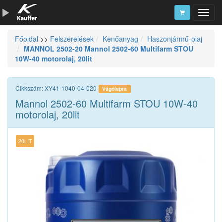
Főoldal
>>
Felszerelések
Kenőanyag
Haszonjármű-olaj
Szerszámkatalógus
MANNOL 2502-20 Mannol 2502-60 Multifarm STOU
10W-40 motorolaj, 20lit
Kosár
Alkatrészek
Cikkszám: XY41-1040-04-020
Vágólapra
Mannol 2502-60 Multifarm STOU 10W-40
motorolaj, 20lit
20LIT