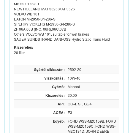
MB 227.1,228.1
NEW HOLLAND MAT 3525,MAT 3526
VOLVO WB 101
EATON M-2950-S/I-286-S
SPERRY VICKERS M-2950-S/I-286-S
ZF 06A,06B (INC. 06R),06C,07B
Others VOLVO WB 101, suitable for wet brakes
SAUER SUNDSTRAND DANFOSS Hydro Static Trans Fluid
Kiszerelés:
20 liter
Gyártói cikkszám:
2502-20
Viszkozitás:
10W-40
Gyártó:
Mannol
Kiszerelés:
20.00
API:
CG-4, SF, GL-4
ACEA:
E3
Egyéb:
FORD WSS-M2C159B, FORD
WSS-M2C159C, FORD WSS-
M2C134D, JOHN DEERE