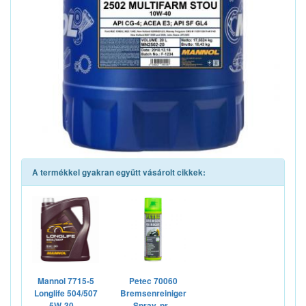
A termékkel gyakran együtt vásárolt cikkek:
Mannol 7715-5
Petec 70060
Longlife 504/507
Bremsenreiniger
5W-30,...
Spray, pr...