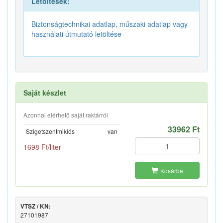
Letöltések:
Biztonságtechnikai adatlap, műszaki adatlap vagy
használati útmutató letöltése
Saját készlet
Azonnal elérhető saját raktárról
33962 Ft
Szigetszentmiklós
van
1698 Ft/liter
Kosárba
VTSZ / KN:
27101987