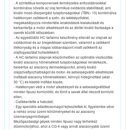
- A szintetikus komponensek természetes antioxidánsokkal
kombinálva növelik az olaj termikus oxidációs stabilitását, ami
kiváló mosó-diszpergáló tulajdonságokkal (TBN> 10) kombinálva
hatékonyan csökkenti a szén- és lakkképződést,
megakadályozza mindenféle lerakódások kialakulását és
karbantartja a motor alkatrészeit és az átvitel kiváló tisztasága a
cserék közötti időszakban;
- Az egyedülálló HC-tartalmú készítmény ellenáll az olajnak az
oxidációval és az öregedéssel szemben, valamint a csökkent
illékonyság és a magas lobbanáspont miatt csökkenti az
olajfogyasztást hulladékként;
- A HC-tartalmú alapnak köszönhetően az optimális viszkozitás
kiváló alacsony hőmérsékleti tulajdonságokkal rendelkezik,
beleértve az alacsony dermedéspontot, amely kiváló
olajszivattyúzhatóságot és motor- és sebességváltó-alkatrészek
indítását alacsony hőmérsékleten, könnyű hidegindítást (akár -
30 °С) és kisebb indítási kopás;
- Hatékonyan védi a motor alkatrészeit és a sebességváltókat
minden típusú korróziótól, és tömít a savak által okozott korrózió
ellen;
- Csökkentette a habzást;
- Egy speciális adalékcsomagot fejlesztettek ki, figyelembe véve
a nehéz orosz üzemi körülményeket és az alacsony
üzemanyagminőséget.
Mezőgazdasági gépek minden típusú nagy terhelésű
dízelmotorjához, ahol a CG-4 vagy annál alacsonyabb üzemi