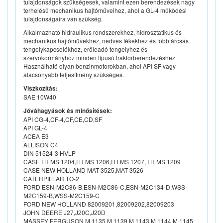
tulajdonságok szükségesek, valamint ezen berendezések nagy
terhelésű mechanikus hajtóműveihez, ahol a GL-4 működési
tulajdonságaira van szükség.
Alkalmazható hidraulikus rendszerekhez, hidrosztatikus és
mechanikus hajtóművekhez, nedves fékekhez és többtárcsás
tengelykapcsolókhoz, erőleadó tengelyhez és
szervokormányhoz minden típusú traktorberendezéshez.
Használható olyan benzinmotorokban, ahol API SF vagy
alacsonyabb teljesítmény szükséges.
Viszkozitás:
SAE 10W40
Jóváhagyások és minősítések:
API CG-4,CF-4,CF,CE,CD,SF
API GL-4
ACEA E3
ALLISON C4
DIN 51524-3 HVLP
CASE I H MS 1204,I H MS 1206,I H MS 1207, I H MS 1209
CASE NEW HOLLAND MAT 3525,MAT 3526
CATERPILLAR TO-2
FORD ESN-M2C86-B,ESN-M2C86-C,ESN-M2C134-D,WSS-
M2C159-B,WSS-M2C159-C
FORD NEW HOLLAND 82009201,82009202,82009203
JOHN DEERE J27,J20C,J20D
MASSEY FERGUSON M 1135,M 1139,M 1143,M 1144,M 1145