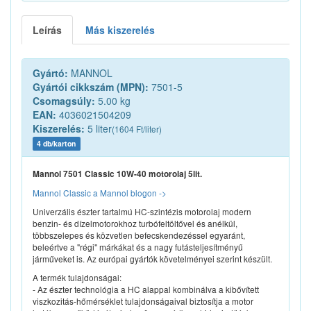
Leírás
Más kiszerelés
Gyártó:
MANNOL
Gyártói cikkszám (MPN):
7501-5
Csomagsúly:
5.00 kg
EAN:
4036021504209
Kiszerelés:
5 liter
(1604 Ft/liter)
4 db/karton
Mannol 7501 Classic 10W-40 motorolaj 5lit.
Mannol Classic a Mannol blogon ->
Univerzális észter tartalmú HC-szintézis motorolaj modern
benzin- és dízelmotorokhoz turbófeltöltővel és anélkül,
többszelepes és közvetlen befecskendezéssel egyaránt,
beleértve a "régi" márkákat és a nagy futásteljesítményű
járműveket is. Az európai gyártók követelményei szerint készült.
A termék tulajdonságai:
- Az észter technológia a HC alappal kombinálva a kibővített
viszkozitás-hőmérséklet tulajdonságaival biztosítja a motor