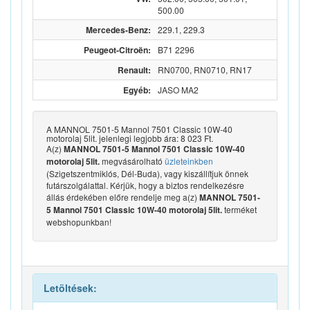
500.00
Mercedes-Benz:
229.1, 229.3
Peugeot-Citroën:
B71 2296
Renault:
RN0700, RN0710, RN17
Egyéb:
JASO MA2
A MANNOL 7501-5 Mannol 7501 Classic 10W-40
motorolaj 5lit. jelenlegi legjobb ára: 8 023 Ft.
A(z)
MANNOL 7501-5 Mannol 7501 Classic 10W-40
megvásárolható
üzleteinkben
motorolaj 5lit.
(Szigetszentmiklós, Dél-Buda), vagy kiszállítjuk önnek
futárszolgálattal. Kérjük, hogy a biztos rendelkezésre
állás érdekében előre rendelje meg a(z)
MANNOL 7501-
terméket
5 Mannol 7501 Classic 10W-40 motorolaj 5lit.
webshopunkban!
Letöltések: