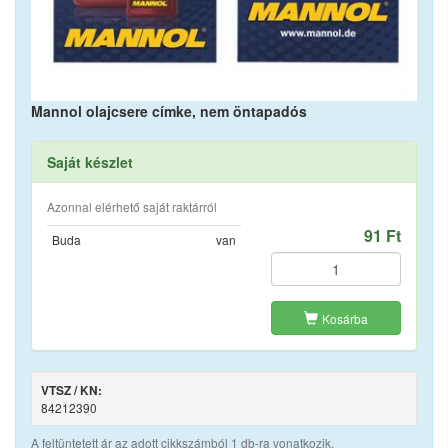
Mannol olajcsere címke, nem öntapadós
Saját készlet
Azonnal elérhető saját raktárról
91 Ft
Buda
van
Kosárba
VTSZ / KN:
84212390
A feltüntetett ár az adott cikkszámból 1 db-ra vonatkozik.