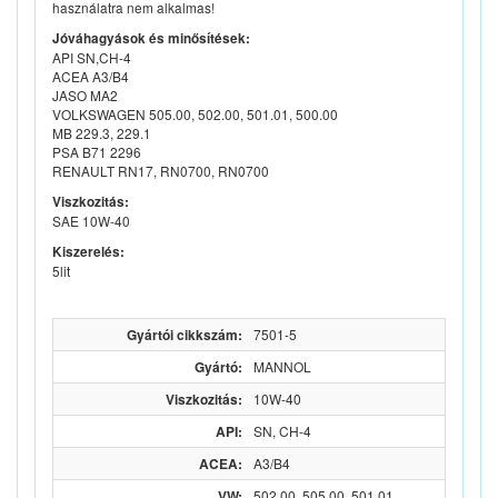
használatra nem alkalmas!
Jóváhagyások és minősítések:
API SN,CH-4
ACEA A3/B4
JASO MA2
VOLKSWAGEN 505.00, 502.00, 501.01, 500.00
MB 229.3, 229.1
PSA B71 2296
RENAULT RN17, RN0700, RN0700
Viszkozitás:
SAE 10W-40
Kiszerelés:
5lit
Gyártói cikkszám:
7501-5
Gyártó:
MANNOL
Viszkozitás:
10W-40
API:
SN, CH-4
ACEA:
A3/B4
VW:
502.00, 505.00, 501.01,