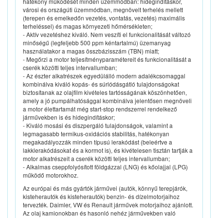
hatékony működését minden üzemmódban: hidegindításkor,
városi és országúti üzemmódban, megnövelt terhelés mellett
(terepen és emelkedőn vezetés, vontatás, vezetés) maximális
terheléssel) és magas környezeti hőmérsékleten;
- Aktív vezetéshez kiváló. Nem veszíti el funkcionalitását változó
minőségű (legfeljebb 500 ppm kéntartalmú) üzemanyag
használatakor a magas összbázisszám (TBN) miatt;
- Megőrzi a motor teljesítményparamétereit és funkcionalitását a
cserék közötti teljes intervallumban;
- Az észter alkatrészek egyedülálló modern adalékcsomaggal
kombinálva kiváló kopás- és súrlódásgátló tulajdonságokat
biztosítanak az olajfilm kivételes tartósságának köszönhetően,
amely a jó pumpálhatósággal kombinálva jelentősen megnöveli
a motor élettartamát még start-stop rendszerrel rendelkező
járművekben is és hidegindításkor;
- Kiváló mosási és diszpergáló tulajdonságok, valamint a
legmagasabb termikus-oxidációs stabilitás, hatékonyan
megakadályozzák minden típusú lerakódást (beleértve a
lakklerakódásokat és a kormot is), és kivételesen tisztán tartják a
motor alkatrészeit a cserék közötti teljes intervallumban;
- Alkalmas cseppfolyósított földgázzal (LNG) és kőolajjal (LPG)
működő motorokhoz.
Az európai és más gyártók járművei (autók, könnyű terepjárók,
kisteherautók és kisteherautók) benzin- és dízelmotorjaihoz
tervezték. Daimler, VW és Renault járművek motorjaihoz ajánlott.
Az olaj kamionokban és hasonló nehéz járművekben való