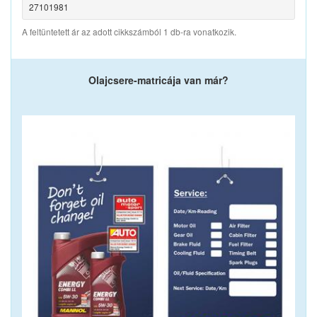
27101981
A feltüntetett ár az adott cikkszámból 1 db-ra vonatkozik.
Olajcsere-matricája van már?