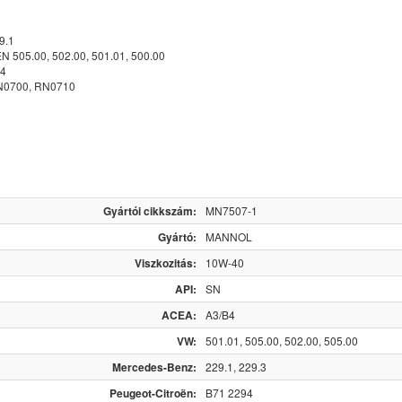
9.1
505.00, 502.00, 501.01, 500.00
94
0700, RN0710
Gyártói cikkszám:
MN7507-1
Gyártó:
MANNOL
Viszkozitás:
10W-40
API:
SN
ACEA:
A3/B4
VW:
501.01, 505.00, 502.00, 505.00
Mercedes-Benz:
229.1, 229.3
Peugeot-Citroën:
B71 2294