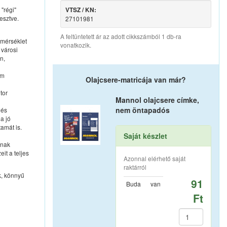
 "régi"
VTSZ / KN:
esztve.
27101981
A feltüntetett ár az adott cikkszámból 1 db-ra
őmérséklet
vonatkozik.
 városi
n,
pm
Olajcsere-matricája van már?
tor
Mannol olajcsere címke,
nem öntapadós
 és
a jó
amát is.
Saját készlet
snak
it a teljes
Azonnal elérhető saját
raktárról
k, könnyű
91
Buda
van
Ft