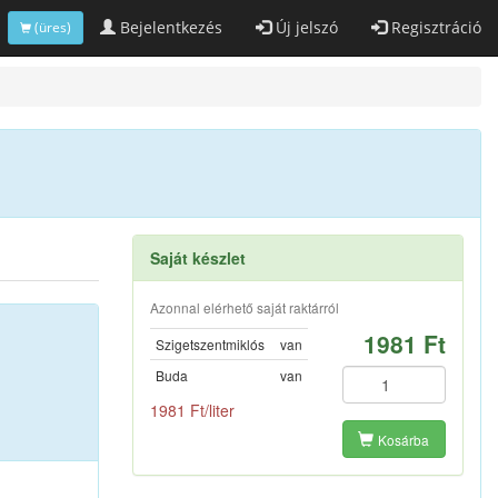
Bejelentkezés
Új jelszó
Regisztráció
(üres)
Saját készlet
Azonnal elérhető saját raktárról
1981 Ft
Szigetszentmiklós
van
Buda
van
1981 Ft/liter
Kosárba