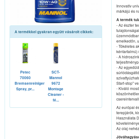
Innovatív uni
márkájú és na
A termék tul
- Az észter t
tulajdonsága
A termékkel gyakran együtt vásárolt cikkek:
üzemmódban, 
emelkedőn, ut
- Tökéletes a
kéntartalmú)
- A hidroszin
teljesítményp
- Az egyedül
Petec
SCT-
súrlódásgátló
70060
Mannol
szivattyúzhat
Start-stop" v
Bremsenreiniger
9672
- Kiváló mos
Spray, pr...
Montage
köszönhetően 
Cleaner -
csereintervall
fé...
Az európai é
terepjárók, k
Használata D
követelmények
Az olaj nehé
Jóváhagyáso