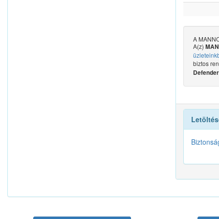
A MANNOL 
A(z)
MANN
üzleteink
biztos re
Defender 
Letöltés
Biztonsá