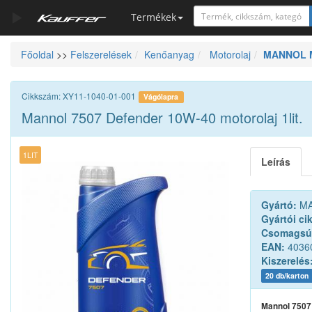
Termékek
Főoldal
>>
Felszerelések
Kenőanyag
Motorolaj
MANNOL MN
Szerszámkatalógus
Kosár
Cikkszám: XY11-1040-01-001
Vágólapra
Alkatrészek
Mannol 7507 Defender 10W-40 motorolaj 1lit.
1LIT
Leírás
Gyártó:
MA
Gyártói ci
Csomagsú
EAN:
4036
Kiszerelés
20 db/karton
Mannol 7507 