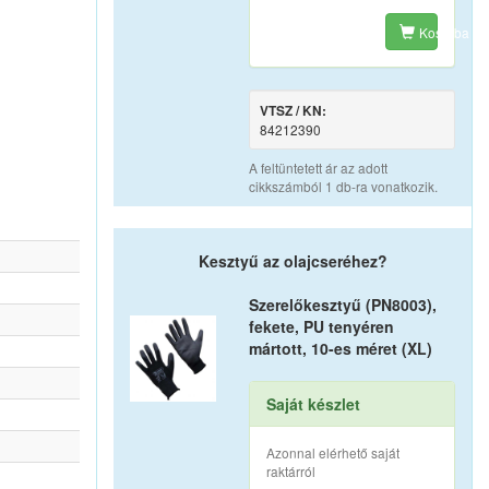
Kosárba
VTSZ / KN:
84212390
A feltüntetett ár az adott
cikkszámból 1 db-ra vonatkozik.
Kesztyű az olajcseréhez?
Szerelőkesztyű (PN8003),
fekete, PU tenyéren
mártott, 10-es méret (XL)
Saját készlet
Azonnal elérhető saját
raktárról