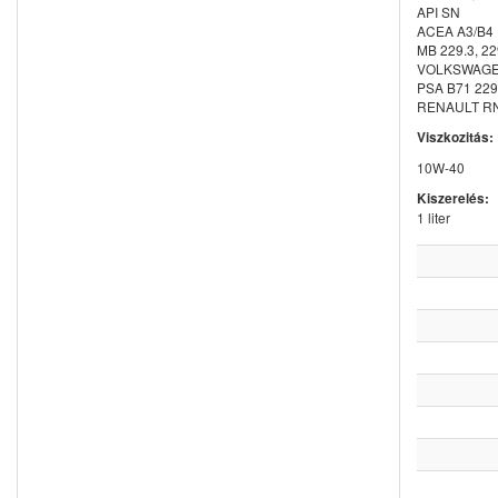
API SN
ACEA A3/B4
MB 229.3, 22
VOLKSWAGEN 
PSA B71 22
RENAULT RN
Viszkozitás:
10W-40
Kiszerelés:
1 liter