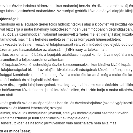
verzális észter tartalmú hidroszintetikus motorolaj benzin- és dízelmotorokhoz, új és
gy futásteljesítményű motorokhoz. Az európai gyártók követelményei alapján kifejl
ajdonságai:
echnológia és a legújabb generációs hidroszintetikus alap a kibővített viszkozitás-h
ival biztosítja a motor hatékony működését minden üzemmódban: hidegindításban,
autópálya üzemmódban, valamint megnövelt terhelés mellett (lehajtáskor) közúto
ánfutóval, maximális terhelés mellett) és magas környezeti hőmérsékleten;
ktív vezetésre, és nem veszíti el tulajdonságait változó minőségű (legfeljebb 500 p
 üzemanyag használatakor az alapszám (TBN) nagy tartaléka miatt;
tetikus észter tartalmú bázis a legújabb adalékcsomaggal kombinálva megőrzi a mo
aramétereit a teljes csereintervallumban;
álló kopáscsökkentő technológia észter komponensekkel kombinálva kiváló kopás-
 tulajdonságokat biztosít az olajfilm kivételes szilárdságának köszönhetően, amely 
ósággal kombinálva jelentősen megnöveli a motor élettartamát még a motor élettart
ezetési módok és hidegindítás közben;
ószer-diszpergáló tulajdonságainak és a legmagasabb termikus-oxidációs stabilitá
hatékonyan küzd minden típusú lerakódás ellen, és tisztán tartja a motor alkatrésze
um alatt.
s más gyártók széles autóparkjának benzin- és dízelmotorjaihoz (személygépkocsi
isbuszok és könnyű teherautók) szolgál.
aimler, VW autók motorjaiban javasolt, amelyek motorolajokkal szemben további
et támasztanak (a fenti specifikációknak megfelelően).
z teherautókban és hasonló járművekben való használatra nem alkalmas!
k és minősítések: