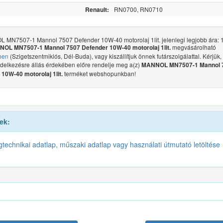
Renault:
RN0700, RN0710
MN7507-1 Mannol 7507 Defender 10W-40 motorolaj 1lit. jelenlegi legjobb ára: 1
megvásárolható
OL MN7507-1 Mannol 7507 Defender 10W-40 motorolaj 1lit.
ben
(Szigetszentmiklós, Dél-Buda), vagy kiszállítjuk önnek futárszolgálattal. Kérjük,
ndelkezésre állás érdekében előre rendelje meg a(z)
MANNOL MN7507-1 Mannol 
terméket webshopunkban!
10W-40 motorolaj 1lit.
ek:
gtechnikai adatlap, műszaki adatlap vagy használati útmutató letöltése