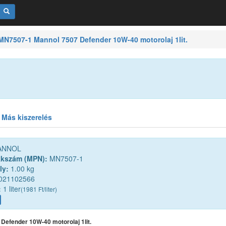
7507-1 Mannol 7507 Defender 10W-40 motorolaj 1lit.
Más kiszerelés
NNOL
kkszám (MPN):
MN7507-1
ly:
1.00 kg
021102566
:
1 liter
(1981 Ft/liter)
Defender 10W-40 motorolaj 1lit.