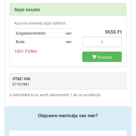
Saját készlet
Azonnal elérhető saját raktárról
9656 Ft
Szigetszentmiklós
van
Buda
van
1931 Ft/liter
Kosárba
VTSZ / KN:
27101981
A feltüntetett ár az adott cikkszámból 1 db-ra vonatkozik.
Olajcsere-matricája van már?