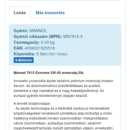
Leírás
Más kiszerelés
Gyártó:
MANNOL
Gyártói cikkszám (MPN):
MN7915-5
Csomagsúly:
5.00 kg
EAN:
4036021525518
Kiszerelés:
5 liter
(1931 Ft/liter)
4 db/karton
Mannol 7915 Extreme 5W-40 motorolaj 5lit.
Innovatív univerzális észter tartalmú prémium motorolaj modern
benzin- és dízelmotorokhoz turbófeltöltéssel és anélkül,
beleértve a régi márkákat és a nagy futásteljesítményt. Az
európai gyártók követelményei alapján készült.
A termék tulajdonságai:
- Az észter technológia és a kibővített viszkózus hőmérsékleti
tulajdonságokkal rendelkező szintetikus alap biztosítja a motor
hatékony működését minden üzemmódban: hidegindításkor,
városi üzemmódban, autópálya üzemmódban, valamint
megnövekedett terhelés mellett (járhatatlan utakon, emelkedőn,