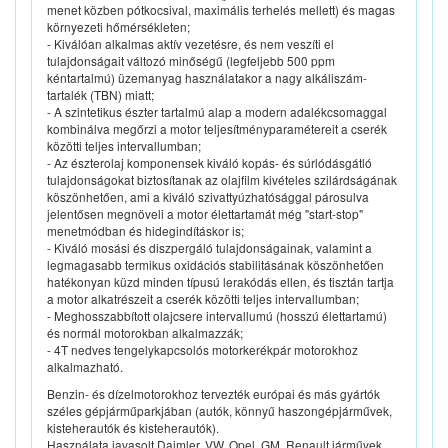
menet közben pótkocsival, maximális terhelés mellett) és magas
környezeti hőmérsékleten;
- Kiválóan alkalmas aktív vezetésre, és nem veszíti el
tulajdonságait változó minőségű (legfeljebb 500 ppm
kéntartalmú) üzemanyag használatakor a nagy alkáliszám-
tartalék (TBN) miatt;
- A szintetikus észter tartalmú alap a modern adalékcsomaggal
kombinálva megőrzi a motor teljesítményparamétereit a cserék
közötti teljes intervallumban;
- Az észterolaj komponensek kiváló kopás- és súrlódásgátló
tulajdonságokat biztosítanak az olajfilm kivételes szilárdságának
köszönhetően, ami a kiváló szivattyúzhatósággal párosulva
jelentősen megnöveli a motor élettartamát még "start-stop"
menetmódban és hidegindításkor is;
- Kiváló mosási és diszpergáló tulajdonságainak, valamint a
legmagasabb termikus oxidációs stabilitásának köszönhetően
hatékonyan küzd minden típusú lerakódás ellen, és tisztán tartja
a motor alkatrészeit a cserék közötti teljes intervallumban;
- Meghosszabbított olajcsere intervallumú (hosszú élettartamú)
és normál motorokban alkalmazzák;
- 4T nedves tengelykapcsolós motorkerékpár motorokhoz
alkalmazható.
Benzin- és dízelmotorokhoz tervezték európai és más gyártók
széles gépjárműparkjában (autók, könnyű haszongépjárművek,
kisteherautók és kisteherautók).
Használata javasolt Daimler, VW, Opel, GM, Renault járművek