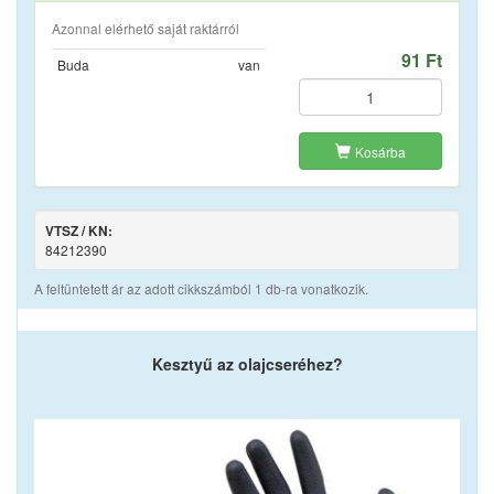
Azonnal elérhető saját raktárról
91 Ft
Buda
van
Kosárba
VTSZ / KN:
84212390
A feltüntetett ár az adott cikkszámból 1 db-ra vonatkozik.
Kesztyű az olajcseréhez?