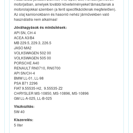
motorjaiban, amelyek további követelményeket támasztanak a
motorolajokkal szemben (a fenti specifikációknak megfelelően).
Az olaj kamionokbann és hasonló nehéz járművekben való
használatra nem alkalmas!
Jóváhagyások és minősítések:
API SN, CH-4
ACEA A3/B4
MB 229.5, 229.3, 226.5
JASO MA2
VOLKSWAGEN 502 00
VOLKSWAGEN 505 00
PORSCHE A40
RENAULT RN0710, RN0700
API SN/CH-4
BMW LL-01, LL-98
PSA B71 2296
FIAT 9.55535-H2, 9.55535-Z2
CHRYSLER MS-10850, MS-10896, MS-10896
GM LL-A-025, LL-B-025
Viszkozitás:
5W-40
Kiszerelés:
5 liter