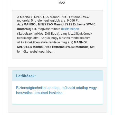
MA2
A MANNOL MN7915-5 Mannol 7915 Extreme 5W-40
motorolaj 5lit. jelenlegi legjobb ára: 9 656 Ft.
A(z)
MANNOL MN7915-5 Mannol 7915 Extreme 5W-40
megvásárolható
üzleteinkben
motorolaj 5lit.
(Szigetszentmiklós, Dél-Buda), vagy kiszállítjuk önnek
futárszolgálattal. Kérjük, hogy a biztos rendelkezésre
állás érdekében előre rendelje meg a(z)
MANNOL
MN7915-5 Mannol 7915 Extreme 5W-40 motorolaj 5lit.
terméket webshopunkban!
Letöltések:
Biztonságtechnikai adatlap, műszaki adatlap vagy
használati útmutató letöltése