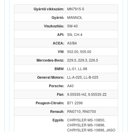
Gyártói cikkszám:
MN7915-5
Gyártó:
MANNOL
Viszkozitás:
5W-40
API:
SN, CH-4
ACEA:
A3/B4
VW:
502.00, 505.00
Mercedes-Benz:
229.5, 229.3, 226.5
BMW:
LL-01, LL-98
General Motors:
LL-A-025, LL-B-025
Porsche:
A40
Fiat:
9.55535-H2, 9.55535-Z2
Peugeot-Citroën:
B71 2296
Renault:
RN0710, RN0700
Egyéb:
CHRYSLER MS-10850,
CHRYSLER MS-10896,
CHRYSLER MS-10896, JASO