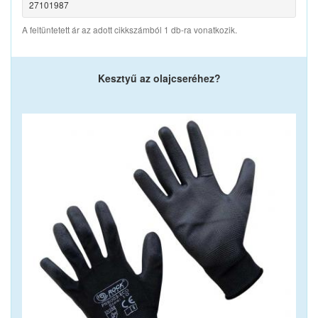
27101987
A feltüntetett ár az adott cikkszámból 1 db-ra vonatkozik.
Kesztyű az olajcseréhez?