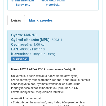
Bremsenreiniger
9900 Motor Flush
Spray, pr...
motoröbl...
Leírás
Más kiszerelés
Gyártó:
MANNOL
Gyártói cikkszám (MPN):
8203-1
Csomagsúly:
1.00 kg
EAN:
4036021101118
Kiszerelés:
1 liter
(1511 Ft/liter)
20 db/karton
Mannol 8203 ATF-A PSF kormányszervó-olaj, 1lit
Univerzális, egész évszakra használható ásványolaj
szervokormány-rendszerekhez, régebbi generációk automata
sebességváltóihoz, nyomatékváltókhoz és hidraulikus
tengelykapcsolókhoz minden típusú járműhöz. A GM
követelményeknek megfelelően tervezték.
A termék tulajdonságai:
- Egész évben használható, még hideg környezetben is a