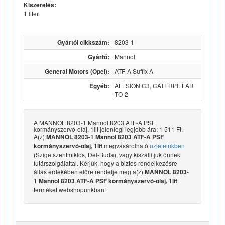
Kiszerelés:
1 liter
Gyártói cikkszám:
8203-1
Gyártó:
Mannol
General Motors (Opel):
ATF-A Suffix A
Egyéb:
ALLSION C3, CATERPILLAR
TO-2
A MANNOL 8203-1 Mannol 8203 ATF-A PSF
kormányszervó-olaj, 1lit jelenlegi legjobb ára: 1 511 Ft.
A(z)
MANNOL 8203-1 Mannol 8203 ATF-A PSF
megvásárolható
üzleteinkben
kormányszervó-olaj, 1lit
(Szigetszentmiklós, Dél-Buda), vagy kiszállítjuk önnek
futárszolgálattal. Kérjük, hogy a biztos rendelkezésre
állás érdekében előre rendelje meg a(z)
MANNOL 8203-
1 Mannol 8203 ATF-A PSF kormányszervó-olaj, 1lit
terméket webshopunkban!