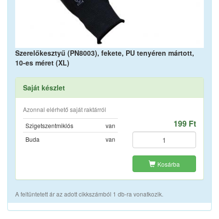
Szerelőkesztyű (PN8003), fekete, PU tenyéren mártott,
10-es méret (XL)
Saját készlet
Azonnal elérhető saját raktárról
199 Ft
Szigetszentmiklós
van
Buda
van
Kosárba
A feltüntetett ár az adott cikkszámból 1 db-ra vonatkozik.