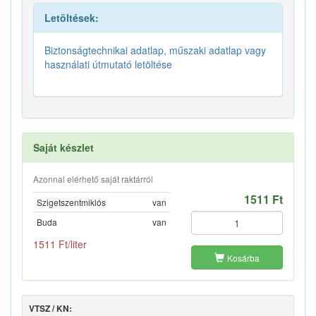
Letöltések:
Biztonságtechnikai adatlap, műszaki adatlap vagy
használati útmutató letöltése
Saját készlet
Azonnal elérhető saját raktárról
1511 Ft
Szigetszentmiklós
van
Buda
van
1511 Ft/liter
Kosárba
VTSZ / KN: