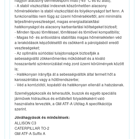
nagyon alacsony dermedéspont miatt (-45 °C és ez alatt);
- A stabil viszkozitási indexnek köszönhetően alacsony
hőmérsékleten is stabil viszkozitást és folyékonyságot tart fenn. A
funkcionalitás nem függ az üzemi hőmérséklettől, ami minimális
teljesítményveszteséget, magas energiaátalakítási
hatékonyságot és alacsony karbantartási költségeket biztosít;
- Minden típusú tömítéssel, tömítéssel és tömlővel kompatibilis;
- Magas hő- és antioxidáns stabilitás magas hőmérsékleten véd
a lerakódások képződésétől és csökkenti a párolgásból eredő
veszteségeket;
- Az optimális súrlódási tulajdonságok biztosítják a
sebességváltó zökkenőmentes működését és a kiváló
hosszantartó szinkronizálást még zord üzemi körülmények között
is;
- Hatékonyan irányítja át a sebességváltók által termelt hőt a
karosszériába vagy a hűtőrendszerbe;
- Véd a korróziótól, kopástól és hatékonyan ellenáll a habzásnak.
Személygépkocsik és teherautók, buszok és egyéb speciális
járművek hidraulikus és erőátviteli folyadékaként való
használatra tervezték, a GM ATF-A Utótag A specifikációja
szerint.
Jóváhagyások és minősítések:
ALLISON C3
CATERPILLAR TO-2
GM ATF-A Suffix A