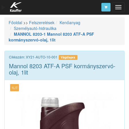
Főoldal
>>
Felszerelések
Kenőanyag
Szerszámkatalógus
Személyautó-hidraulika
MANNOL 8203-1 Mannol 8203 ATF-A PSF
Kosár
kormányszervó-olaj, 1lit
Alkatrészek
Cikkszám: XY21-AUTO-10-001
Vágólapra
Mannol 8203 ATF-A PSF kormányszervó-
olaj, 1lit
1LIT