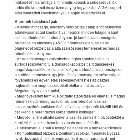
működését, garantálja a minimális kopást, a sebességváltók
tartós élettartamát és az üzemanyag-fogyasztást. A GM csoport
által támasztott követelmények alapján fejlesztették ki.
A termék tulajdonságai:
- A kiváló minőségű, alacsony viszkozitású alap a többfunkciós
adalékcsomaggal kombinálva megőrzi minden tulajdonságát
széles hőmérséklet-tartományban: jó kenési tulajdonságokat
biztosít télen alacsony (-45 °C) hőmérsékleten, és stabil
olajréteget biztosít az alatta szélsőséges terhelések és magas
hőmérsékletek nyáron;
- Az adalékanyagok csúcstechnológiás kombinációja jó
súrlódáscsökkentő tulajdonságokat biztosít a fogaskerekes
tengelykapcsolóknak és a szükséges súrlódási tulajdonságokat
a súrlódó elemeknek, így jelentős üzemanyag-takarékosságot,
folyamatos és egyenletes sebességváltást és az összes
hajtóműelem meghosszabbított élettartamát biztosítja.
Megakadályozza a kopást;
- Megnövekedett termikus-oxidatív stabilitása és ellenáll a magas
hőmérsékletű hődegradációnak, ami lehetővé teszi az
iszapképződés csökkentését, növeli az olajcserék közötti időt és
csökkenti a berendezés karbantartási költségeit;
- Megvédi a fém alkatrészeket a vas- és színesfém ötvözetektől a
korróziótól, amikor üzemben van és nem működik;
- Hatékonyan ellenáll a levegőztetésnek és a habképződésnek;
- Kompatibilitást biztosít a tömítőanyagokkal, megakadályozza
azok duzzadását, megkeményedését és zsugorodását, ami