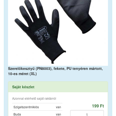
Szerelőkesztyű (PN8003), fekete, PU tenyéren mártott,
10-es méret (XL)
Saját készlet
Azonnal elérhető saját raktárról
199 Ft
Szigetszentmiklós
van
Buda
van