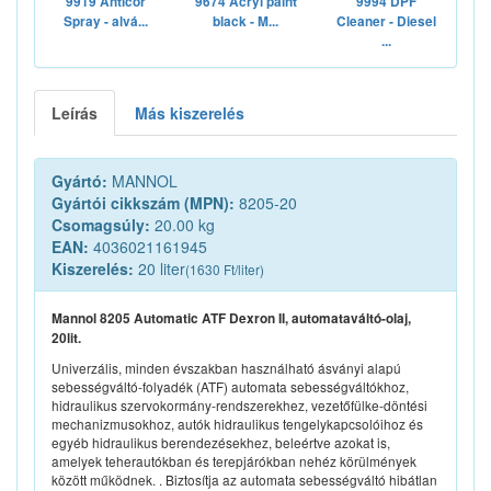
9919 Anticor
9674 Acryl paint
9994 DPF
Spray - alvá...
black - M...
Cleaner - Diesel
...
Leírás
Más kiszerelés
Gyártó:
MANNOL
Gyártói cikkszám (MPN):
8205-20
Csomagsúly:
20.00 kg
EAN:
4036021161945
Kiszerelés:
20 liter
(1630 Ft/liter)
Mannol 8205 Automatic ATF Dexron II, automataváltó-olaj,
20lit.
Univerzális, minden évszakban használható ásványi alapú
sebességváltó-folyadék (ATF) automata sebességváltókhoz,
hidraulikus szervokormány-rendszerekhez, vezetőfülke-döntési
mechanizmusokhoz, autók hidraulikus tengelykapcsolóihoz és
egyéb hidraulikus berendezésekhez, beleértve azokat is,
amelyek teherautókban és terepjárókban nehéz körülmények
között működnek. . Biztosítja az automata sebességváltó hibátlan