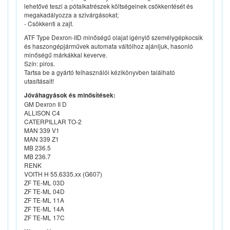
lehetővé teszi a pótalkatrészek költségeinek csökkentését és
megakadályozza a szivárgásokat;
- Csökkenti a zajt.
ATF Type Dexron-IID minőségű olajat igénylő személygépkocsik
és haszongépjárművek automata váltóihoz ajánljuk, hasonló
minőségű márkákkal keverve.
Szín: piros.
Tartsa be a gyártó felhasználói kézikönyvben található
utasításait!
Jóváhagyások és minősítések:
GM Dexron II D
ALLISON C4
CATERPILLAR TO-2
MAN 339 V1
MAN 339 Z1
MB 236.5
MB 236.7
RENK
VOITH H 55.6335.xx (G607)
ZF TE-ML 03D
ZF TE-ML 04D
ZF TE-ML 11A
ZF TE-ML 14A
ZF TE-ML 17C