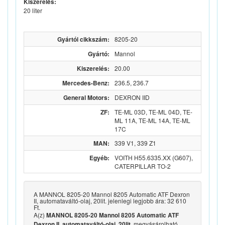
Kiszerelés:
20 liter
Gyártói cikkszám:
8205-20
Gyártó:
Mannol
Kiszerelés:
20.00
Mercedes-Benz:
236.5, 236.7
General Motors:
DEXRON IID
ZF:
TE-ML 03D, TE-ML 04D, TE-
ML 11A, TE-ML 14A, TE-ML
17C
MAN:
339 V1, 339 Z1
Egyéb:
VOITH H55.6335.XX (G607),
CATERPILLAR TO-2
A MANNOL 8205-20 Mannol 8205 Automatic ATF Dexron
II, automataváltó-olaj, 20lit. jelenlegi legjobb ára: 32 610
Ft.
A(z)
MANNOL 8205-20 Mannol 8205 Automatic ATF
megvásárolható
Dexron II, automataváltó-olaj, 20lit.