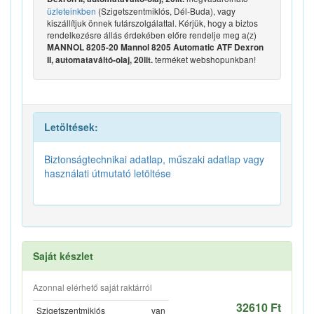
üzleteinkben
(Szigetszentmiklós, Dél-Buda), vagy
kiszállítjuk önnek futárszolgálattal. Kérjük, hogy a biztos
rendelkezésre állás érdekében előre rendelje meg a(z)
MANNOL 8205-20 Mannol 8205 Automatic ATF Dexron
terméket webshopunkban!
II, automataváltó-olaj, 20lit.
Letöltések:
Biztonságtechnikai adatlap, műszaki adatlap vagy
használati útmutató letöltése
Saját készlet
Azonnal elérhető saját raktárról
32610 Ft
Szigetszentmiklós
van