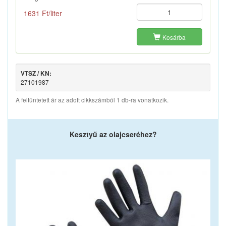
1631 Ft/liter
Kosárba
VTSZ / KN:
27101987
A feltüntetett ár az adott cikkszámból 1 db-ra vonatkozik.
Kesztyű az olajcseréhez?