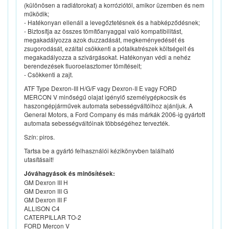
(különösen a radiátorokat) a korróziótól, amikor üzemben és nem
működik;
- Hatékonyan ellenáll a levegőztetésnek és a habképződésnek;
- Biztosítja az összes tömítőanyaggal való kompatibilitást,
megakadályozza azok duzzadását, megkeményedését és
zsugorodását, ezáltal csökkenti a pótalkatrészek költségeit és
megakadályozza a szivárgásokat. Hatékonyan védi a nehéz
berendezések fluoroelasztomer tömítéseit;
- Csökkenti a zajt.
ATF Type Dexron-III H/G/F vagy Dexron-II E vagy FORD
MERCON V minőségű olajat igénylő személygépkocsik és
haszongépjárművek automata sebességváltóihoz ajánljuk. A
General Motors, a Ford Company és más márkák 2006-ig gyártott
automata sebességváltóinak többségéhez tervezték.
Szín: piros.
Tartsa be a gyártó felhasználói kézikönyvben található
utasításait!
Jóváhagyások és minősítések:
GM Dexron III H
GM Dexron III G
GM Dexron III F
ALLISON C4
CATERPILLAR TO-2
FORD Mercon V