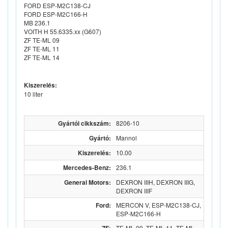
FORD ESP-M2C138-CJ
FORD ESP-M2C166-H
MB 236.1
VOITH H 55.6335.xx (G607)
ZF TE-ML 09
ZF TE-ML 11
ZF TE-ML 14
Kiszerelés:
10 liter
Gyártói cikkszám:
8206-10
Gyártó:
Mannol
Kiszerelés:
10.00
Mercedes-Benz:
236.1
General Motors:
DEXRON IIIH, DEXRON IIIG,
DEXRON IIIF
Ford:
MERCON V, ESP-M2C138-CJ,
ESP-M2C166-H
TE-ML 09, TE-ML 11, TE-ML