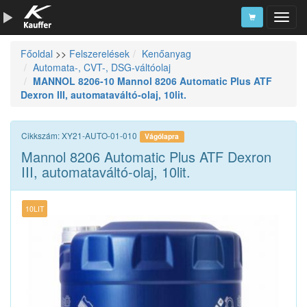
Főoldal
>>
Felszerelések
Kenőanyag
Szerszámkatalógus
Automata-, CVT-, DSG-váltóolaj
MANNOL 8206-10 Mannol 8206 Automatic Plus ATF
Kosár
Dexron III, automataváltó-olaj, 10lit.
Alkatrészek
Cikkszám: XY21-AUTO-01-010
Vágólapra
Mannol 8206 Automatic Plus ATF Dexron
III, automataváltó-olaj, 10lit.
10LIT