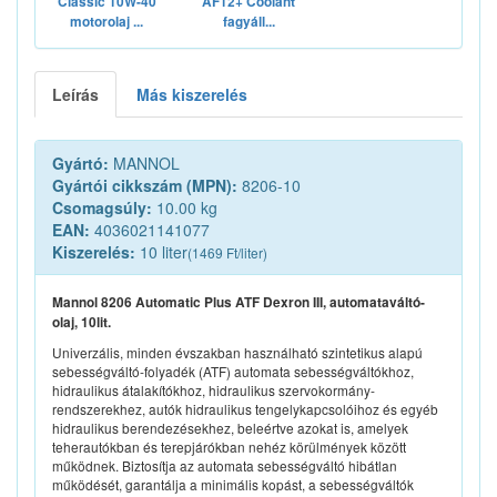
Classic 10W-40
AF12+ Coolant
motorolaj ...
fagyáll...
Leírás
Más kiszerelés
Gyártó:
MANNOL
Gyártói cikkszám (MPN):
8206-10
Csomagsúly:
10.00 kg
EAN:
4036021141077
Kiszerelés:
10 liter
(1469 Ft/liter)
Mannol 8206 Automatic Plus ATF Dexron III, automataváltó-
olaj, 10lit.
Univerzális, minden évszakban használható szintetikus alapú
sebességváltó-folyadék (ATF) automata sebességváltókhoz,
hidraulikus átalakítókhoz, hidraulikus szervokormány-
rendszerekhez, autók hidraulikus tengelykapcsolóihoz és egyéb
hidraulikus berendezésekhez, beleértve azokat is, amelyek
teherautókban és terepjárókban nehéz körülmények között
működnek. Biztosítja az automata sebességváltó hibátlan
működését, garantálja a minimális kopást, a sebességváltók