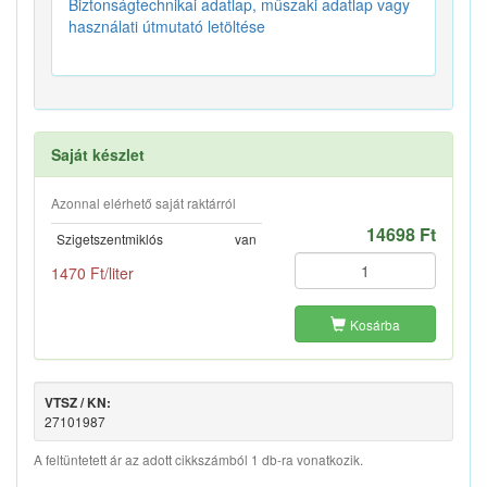
Biztonságtechnikai adatlap, műszaki adatlap vagy
használati útmutató letöltése
Saját készlet
Azonnal elérhető saját raktárról
14698 Ft
Szigetszentmiklós
van
1470 Ft/liter
Kosárba
VTSZ / KN:
27101987
A feltüntetett ár az adott cikkszámból 1 db-ra vonatkozik.