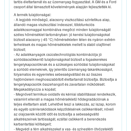
tartós élettartamát és az üzemanyag-fogyasztást. A GM és a Ford
csoport által támasztott követelmények alapján fejlesztették ki.
A termék tulajdonságai:
- A legjobb minőségű, alacsony viszkozitású szintetikus alap,
állandó magas viszkozitási indexszel, többfunkciós
adalékcsomaggal kombinálva megőrzi minden tulajdonságát
széles hőmérséklet-tartományban: jó kenési tulajdonságokat
biztosít alacsony (-45 °C) hőmérsékleten télen és nyáron extrém
terhelések és magas hőmérsékletek mellett is stabil olajfilmet
biztosít;
- Az adalékanyagok csúcstechnológiás kombinációja jó
súrlódáscsökkentő tulajdonságokat biztosít a fogaskerekes
tengelykapcsolóknak és a szükséges súrlódási tulajdonságokat
a súrlódó elemeknek, így jelentős üzemanyag-takarékosságot,
folyamatos és egyenletes sebességváltást és az összes
hajtóműelem meghosszabbított élettartamát biztosítja. Biztosítja a
tengelykapcsolók összehangolt és zavartalan működését.
Megakadályozza a kopást;
- Megnövelt termikus-oxidatív és kémiai stabilitással rendelkezik,
valamint ellenáll a magas hőmérsékletű hődegradációnak a
teljes élettartam alatt. Lehetővé teszi a lakkozás, az iszap, korom
és egyéb szénlerakódások képződésének csökkentését, növeli
az olajcserék közötti időt és biztosítja a sebességváltó
alkatrészeinek tartósságát, ezáltal csökkenti a berendezés
karbantartási költségeit;
- Megvédi a fém alkatrészeket a vas- és színesfém ötvözetektől