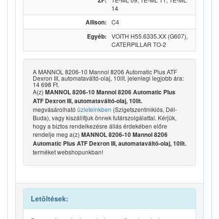
ZF:
14
Allison:
C4
Egyéb:
VOITH H55.6335.XX (G607),
CATERPILLAR TO-2
A MANNOL 8206-10 Mannol 8206 Automatic Plus ATF
Dexron III, automataváltó-olaj, 10lit. jelenlegi legjobb ára:
14 698 Ft.
A(z)
MANNOL 8206-10 Mannol 8206 Automatic Plus
ATF Dexron III, automataváltó-olaj, 10lit.
megvásárolható
üzleteinkben
(Szigetszentmiklós, Dél-
Buda), vagy kiszállítjuk önnek futárszolgálattal. Kérjük,
hogy a biztos rendelkezésre állás érdekében előre
rendelje meg a(z)
MANNOL 8206-10 Mannol 8206
Automatic Plus ATF Dexron III, automataváltó-olaj, 10lit.
terméket webshopunkban!
Letöltések: