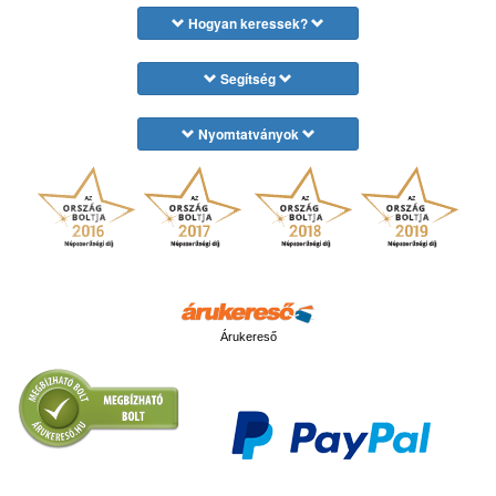
Hogyan keressek?
Segítség
Nyomtatványok
Árukereső