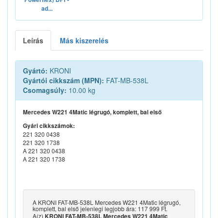
ad...
Leírás
Más kiszerelés
Gyártó:
KRONI
Gyártói cikkszám (MPN):
FAT-MB-538L
Csomagsúly:
10.00 kg
Mercedes W221 4Matic légrugó, komplett, bal első
Gyári cikkszámok:
221 320 0438
221 320 1738
A 221 320 0438
A 221 320 1738
A KRONI FAT-MB-538L Mercedes W221 4Matic légrugó,
komplett, bal első jelenlegi legjobb ára: 117 999 Ft.
A(z)
KRONI FAT-MB-538L Mercedes W221 4Matic