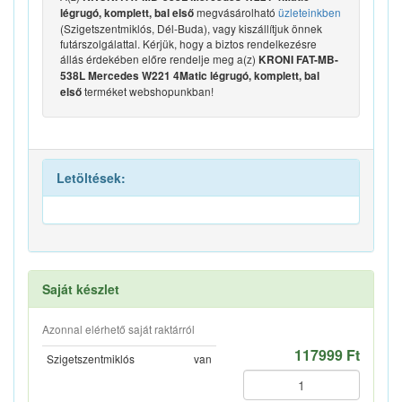
megvásárolható
üzleteinkben
légrugó, komplett, bal első
(Szigetszentmiklós, Dél-Buda), vagy kiszállítjuk önnek
futárszolgálattal. Kérjük, hogy a biztos rendelkezésre
állás érdekében előre rendelje meg a(z)
KRONI FAT-MB-
538L Mercedes W221 4Matic légrugó, komplett, bal
terméket webshopunkban!
első
Letöltések:
Saját készlet
Azonnal elérhető saját raktárról
117999 Ft
Szigetszentmiklós
van