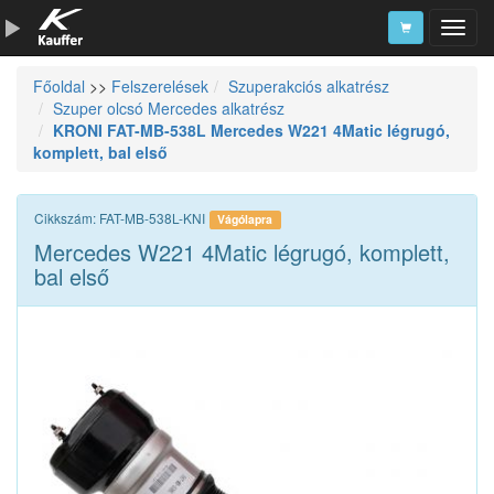
Főoldal
>>
Felszerelések
Szuperakciós alkatrész
Szerszámkatalógus
Szuper olcsó Mercedes alkatrész
KRONI FAT-MB-538L Mercedes W221 4Matic légrugó,
Kosár
komplett, bal első
Alkatrészek
Cikkszám: FAT-MB-538L-KNI
Vágólapra
Mercedes W221 4Matic légrugó, komplett,
bal első