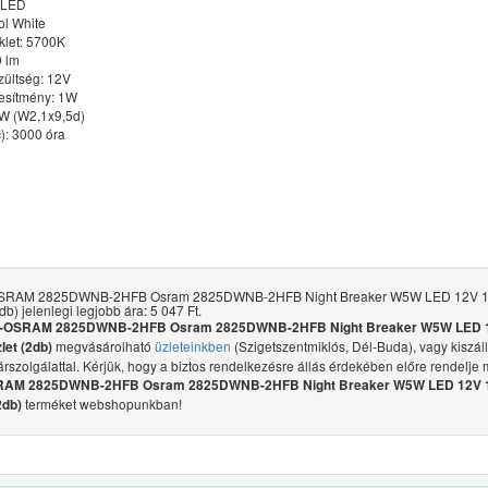
 LED
ol White
let: 5700K
 lm
zültség: 12V
jesítmény: 1W
W (W2,1x9,5d)
c): 3000 óra
SRAM 2825DWNB-2HFB Osram 2825DWNB-2HFB Night Breaker W5W LED 12V 1W
db) jelenlegi legjobb ára: 5 047 Ft.
-OSRAM 2825DWNB-2HFB Osram 2825DWNB-2HFB Night Breaker W5W LED 
megvásárolható
üzleteinkben
(Szigetszentmiklós, Dél-Buda), vagy kiszáll
zlet (2db)
árszolgálattal. Kérjük, hogy a biztos rendelkezésre állás érdekében előre rendelje 
AM 2825DWNB-2HFB Osram 2825DWNB-2HFB Night Breaker W5W LED 12V 1
terméket webshopunkban!
2db)