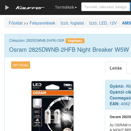
Termékek
Főoldal
>>
Felszerelések
Izzó, foglalat
Izzó, LED, 12V
AMS
Szerszámkatalógus
Kosár
Cikkszám: 2825DWNB-2HFB-OSR
Vágólapra
Alkatrészek
Osram 2825DWNB-2HFB Night Breaker W5W LE
OFF-ROAD
Leírás
Gyártó:
AM
Gyártói ci
Csomagsú
EAN:
4062
Osram 2825D
Az OSRAM inn
A NIGHT BRE