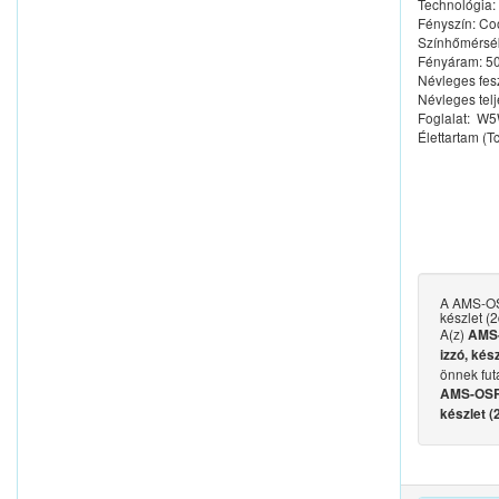
Technológia:
Fényszín: Co
Színhőmérsék
Fényáram: 50
Névleges fes
Névleges tel
Foglalat: W5
Élettartam (T
A AMS-O
készlet (2
A(z)
AMS
izzó, kés
önnek fut
AMS-OSR
készlet (