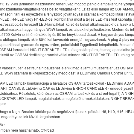
1) 12 V-os járműben használható fehér üveg mögötti parkolólámpaként, helyzetje
endszámtábla-világításként és belső világításként. Ez az első lámpa az OSRAM-tól
ehasonlítani és egyeztetni a fényszóró jóváhagyási számát a kompatibilitási listáv
ED, H4-LED vagy H1-LED-del kombinálva most a teljes LED-frissítést kaphatja 
estreszabott és tervezett LED-lámpákkal  külső és belső alkalmazásokhoz. Ezek a 
alkalmasak a hagyományos W5W lámpák és talpak helyettesítésére. Modern és int
ak 5700 Kelvin színhőmérsékletig és 50 lm fénykibocsátással. A hagyományos lám
s utólagos lámpák akár 80%-kal kevesebb energiát fogyasztanak. A plug & play m
s polaritással gyorsan és egyszerűen, polaritástól függetlenül telepíthetők. Mostantó
 OSRAM forradalmi NIGHT BREAKER LED utólagos lámpáira, és megtapasztalhatja 
enkívül az OSRAM dedikált garanciát vállal minden NIGHT BREAKER LED utólag b
n valószínűtlen esetre, ha hibaüzenet jelenik meg a jármű műszerfalán, az OSRA
W5W számára is kifejlesztett egy megoldást  a LEDriving Canbus Control Unit
AM LED lámpák kombinációja a hivatalos OSRAM tartozékokkal - LEDriving ADA
MART CANBUS, LEDriving CAP és LEDriving ERROR CANCELER - engedélyezett
ödéséhez. Részletek, különösen az OSRAM tartozékok és a street-legal1) A N
UCKSTAR LED lámpák megtalálhatók a megfelelő termékoldalakon: NIGHT BREA
ipar
 hogy a Night Breaker ködlámpa és segédizzó típusok  például H8, H10, H16, HB4
 engedélyezettek közúti forgalomban
ők:
lomban nem használható, Off-road