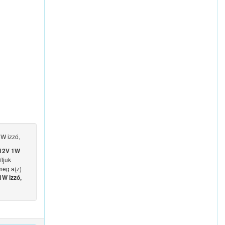
 izzó,
12V 1W
ítjuk
meg a(z)
W izzó,