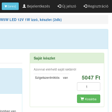
Bejelentkezés
Új jelszó
Regisztráció
(üres)
W LED 12V 1W izzó, készlet (2db)
Saját készlet
Azonnal elérhető saját raktárról
5047 Ft
Szigetszentmiklós
van
Kosárba
lomban van,