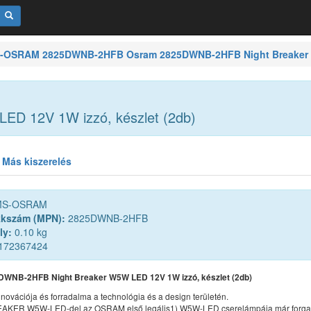
-OSRAM 2825DWNB-2HFB Osram 2825DWNB-2HFB Night Breaker W5
D 12V 1W izzó, készlet (2db)
Más kiszerelés
S-OSRAM
kkszám (MPN):
2825DWNB-2HFB
ly:
0.10 kg
172367424
WNB-2HFB Night Breaker W5W LED 12V 1W izzó, készlet (2db)
ovációja és forradalma a technológia és a design területén.
AKER W5W-LED-del az OSRAM első legális1) W5W-LED cserelámpája már forga