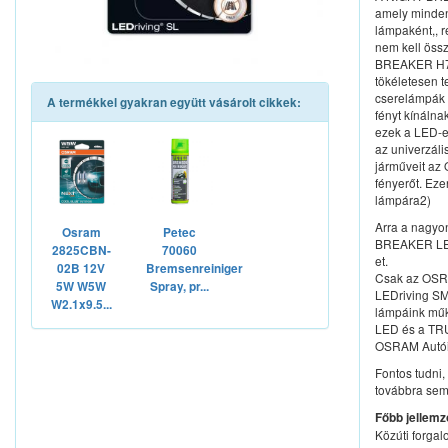
amely minden
lámpaként,, r
nem kell össz
BREAKER H7-L
tökéletesen t
cserelámpák 
A termékkel gyakran együtt vásárolt cikkek:
fényt kínáln
ezek a LED-e
az univerzáli
járműveit az
fényerőt. Ez
lámpára2)
Arra a nagyo
Osram
Petec
BREAKER LED 
2825CBN-
70060
et.
02B 12V
Bremsenreiniger
Csak az OSR
5W W5W
Spray, pr...
LEDriving S
W2.1x9.5...
lámpáink műk
LED és a TR
OSRAM Autó
Fontos tudni,
továbbra sem
Főbb jellemz
Közúti forga