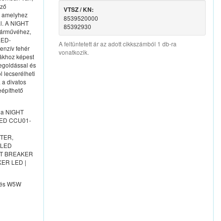
lző
VTSZ / KN:
, amelyhez
8539520000
al. A NIGHT
85392930
járművéhez,
LED-
A feltüntetett ár az adott cikkszámból 1 db-ra
enzív fehér
vonatkozik.
pákhoz képest
egoldással és
l lecserélheti
a divatos
eépíthető
M a NIGHT
 LED CCU01-
PTER,
 LED
IGHT BREAKER
KER LED |
 és W5W 