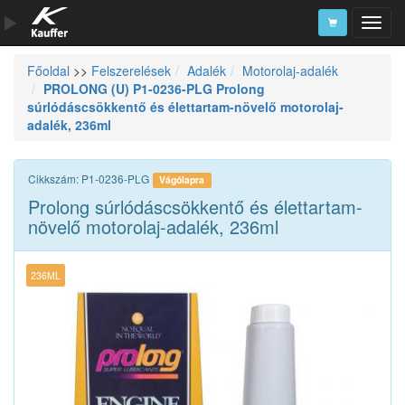
Főoldal
>>
Felszerelések
Adalék
Motorolaj-adalék
Szerszámkatalógus
PROLONG (U) P1-0236-PLG Prolong
súrlódáscsökkentő és élettartam-növelő motorolaj-
Kosár
adalék, 236ml
Alkatrészek
Cikkszám: P1-0236-PLG
Vágólapra
Prolong súrlódáscsökkentő és élettartam-
növelő motorolaj-adalék, 236ml
236ML