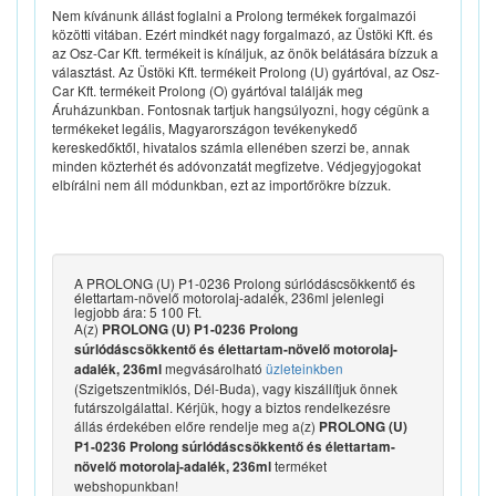
Nem kívánunk állást foglalni a Prolong termékek forgalmazói
közötti vitában. Ezért mindkét nagy forgalmazó, az Üstöki Kft. és
az Osz-Car Kft. termékeit is kínáljuk, az önök belátására bízzuk a
választást. Az Üstöki Kft. termékeit Prolong (U) gyártóval, az Osz-
Car Kft. termékeit Prolong (O) gyártóval találják meg
Áruházunkban. Fontosnak tartjuk hangsúlyozni, hogy cégünk a
termékeket legális, Magyarországon tevékenykedő
kereskedőktől, hivatalos számla ellenében szerzi be, annak
minden közterhét és adóvonzatát megfizetve. Védjegyjogokat
elbírálni nem áll módunkban, ezt az importőrökre bízzuk.
A PROLONG (U) P1-0236 Prolong súrlódáscsökkentő és
élettartam-növelő motorolaj-adalék, 236ml jelenlegi
legjobb ára: 5 100 Ft.
A(z)
PROLONG (U) P1-0236 Prolong
súrlódáscsökkentő és élettartam-növelő motorolaj-
megvásárolható
üzleteinkben
adalék, 236ml
(Szigetszentmiklós, Dél-Buda), vagy kiszállítjuk önnek
futárszolgálattal. Kérjük, hogy a biztos rendelkezésre
állás érdekében előre rendelje meg a(z)
PROLONG (U)
P1-0236 Prolong súrlódáscsökkentő és élettartam-
terméket
növelő motorolaj-adalék, 236ml
webshopunkban!