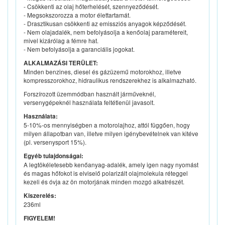
- Csökkenti az olaj hőterhelését, szennyeződését.
- Megsokszorozza a motor élettartamát.
- Drasztikusan csökkenti az emissziós anyagok képződését.
- Nem olajadalék, nem befolyásolja a kenőolaj paramétereit,
mivel kizárólag a fémre hat.
- Nem befolyásolja a garanciális jogokat.
ALKALMAZÁSI TERÜLET:
Minden benzines, diesel és gázüzemű motorokhoz, illetve
kompresszorokhoz, hidraulikus rendszerekhez is alkalmazható.
Forszírozott üzemmódban használt járműveknél,
versenygépeknél használata feltétlenül javasolt.
Használata:
5-10%-os mennyiségben a motorolajhoz, attól függően, hogy
milyen állapotban van, illetve milyen igénybevételnek van kitéve
(pl. versenysport 15%).
Egyéb tulajdonságai:
A legtökéletesebb kenőanyag-adalék, amely igen nagy nyomást
és magas hőfokot is elviselő polarizált olajmolekula réteggel
kezeli és óvja az ön motorjának minden mozgó alkatrészét.
Kiszerelés:
236ml
FIGYELEM!