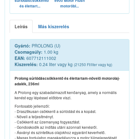
súrlódáscsökkentő
9900 Motor Flush
és élettart...
motoröbl...
Leírás
Más kiszerelés
Gyártó:
PROLONG (U)
Csomagsúly:
1.00 kg
EAN:
607712111002
Kiszerelés:
0.24 liter vagy kg
(21250 Ft/liter vagy kg)
Prolong súrlódáscsökkentő és élettartam-növelő motorolaj-
adalék, 236ml
A Prolong egy szabadalmazott kenőanyag, amely a normális
kenést egy lépéssel előbbre viszi.
Fontosabb jellemzői:
- Drasztikusan csökkenti a súrlódást és a kopást.
- Növeli a teljesítményt.
- Csökkenti az üzemanyag fogyasztást.
- Gondoskodik az indítás utáni azonnali kenésről.
- Ásványi és szintetikus olajokhoz egyaránt keverhető.
- Magas fordulaton magakadályozza a motor túlmelegedését.