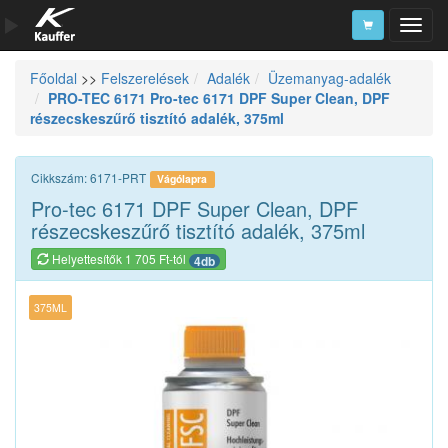
Főoldal
>>
Felszerelések
Adalék
Üzemanyag-adalék
Szerszámkatalógus
PRO-TEC 6171 Pro-tec 6171 DPF Super Clean, DPF
részecskeszűrő tisztító adalék, 375ml
Kosár
Alkatrészek
Cikkszám: 6171-PRT
Vágólapra
Pro-tec 6171 DPF Super Clean, DPF
részecskeszűrő tisztító adalék, 375ml
Helyettesítők 1 705 Ft-tól
4db
375ML