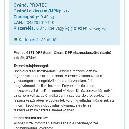
Gyártó:
PRO-TEC
Gyártói cikkszám (MPN):
6171
Csomagsúly:
0.40 kg
EAN:
4042293617110
Kiszerelés:
0.375 liter vagy kg
(12192 Ft/liter vagy kg)
Kartonos ár 20 db-tól!
Pro-tec 6171 DPF Super Clean, DPF részecskeszűrő tisztító
adalék, 375ml
Terméktulajdonságok
Speciális dízel tisztítóadalék, amely a részecskeszűrő
regenerációjához alkalmazható. A termék alkalmazása a
gazdaságos és megelőző módja a részecskeszűrő
megóvásának és tisztításának. Folyamatos és teljes
részecskeszűrő tisztítás  menet közben! Ki- és beszerelés nélkül,
azaz nem kell az autót nélkülözni a szerviz idejére, csökken a
részecskeszűrőben felgyülemlett korom gyulladási hőmérséklete,
nincs másodlagos kibocsátás.folyamatos és teljes
részecskeszűrő tisztítás: menet közben!
Felhasználási terület:
Minden dízel motorban alkalmazható és bármely dízel
üzemanyaggal keverhető!