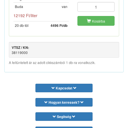
Buda
van
12192 Ft/liter
Kosárba
20 db-tól
4496 Ft/db
VTSZ / KN:
38119000
A feltüntetett ár az adott cikkszámból 1 db-ra vonatkozik.
Kapcsolat
Hogyan keressek?
Segítség