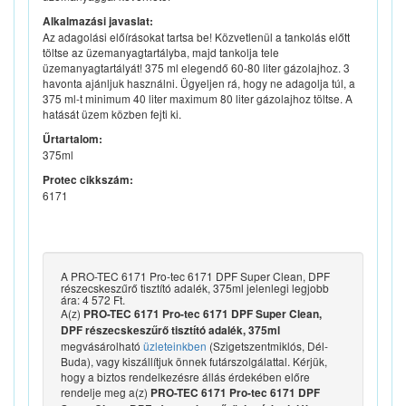
Alkalmazási javaslat:
Az adagolási előírásokat tartsa be! Közvetlenül a tankolás előtt
töltse az üzemanyagtartályba, majd tankolja tele
üzemanyagtartályát! 375 ml elegendő 60-80 liter gázolajhoz. 3
havonta ajánljuk használni. Ügyeljen rá, hogy ne adagolja túl, a
375 ml-t minimum 40 liter maximum 80 liter gázolajhoz töltse. A
hatását üzem közben fejti ki.
Űrtartalom:
375ml
Protec cikkszám:
6171
A PRO-TEC 6171 Pro-tec 6171 DPF Super Clean, DPF
részecskeszűrő tisztító adalék, 375ml jelenlegi legjobb
ára: 4 572 Ft.
A(z)
PRO-TEC 6171 Pro-tec 6171 DPF Super Clean,
DPF részecskeszűrő tisztító adalék, 375ml
megvásárolható
üzleteinkben
(Szigetszentmiklós, Dél-
Buda), vagy kiszállítjuk önnek futárszolgálattal. Kérjük,
hogy a biztos rendelkezésre állás érdekében előre
rendelje meg a(z)
PRO-TEC 6171 Pro-tec 6171 DPF