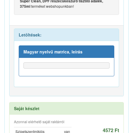
Super Clean, DPF részecskeszűrő tisztító adalék,
terméket webshopunkban!
375ml
Letöltések:
Magyar nyelvű matrica, leírás
Saját készlet
Azonnal elérhető saját raktárról
4572 Ft
Szigetszentmiklós
van