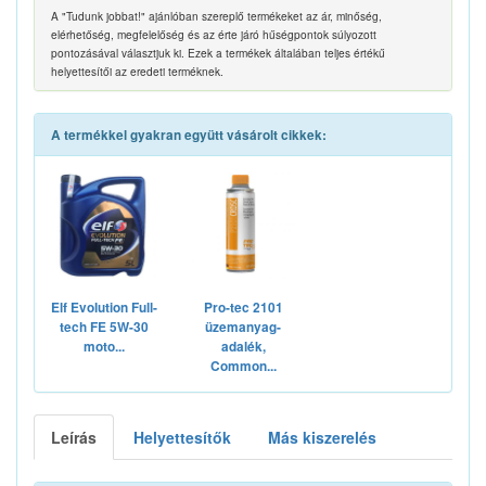
A "Tudunk jobbat!" ajánlóban szereplő termékeket az ár, minőség,
elérhetőség, megfelelőség és az érte járó hűségpontok súlyozott
pontozásával választjuk ki. Ezek a termékek általában teljes értékű
helyettesítői az eredeti terméknek.
A termékkel gyakran együtt vásárolt cikkek:
Elf Evolution Full-
Pro-tec 2101
tech FE 5W-30
üzemanyag-
moto...
adalék,
Common...
Leírás
Helyettesítők
Más kiszerelés