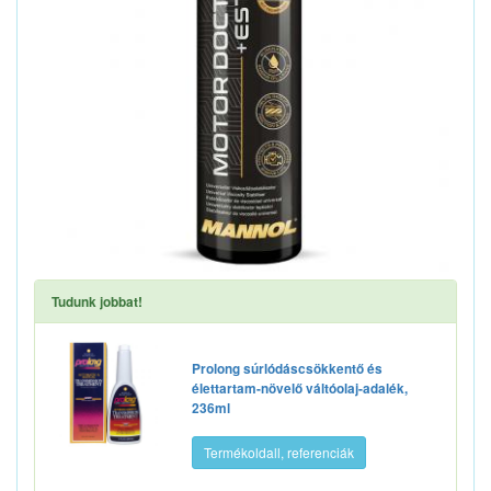
Tudunk jobbat!
Prolong súrlódáscsökkentő és
élettartam-növelő váltóolaj-adalék,
236ml
Termékoldall, referenciák