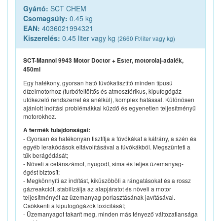
Gyártó:
SCT CHEM
Csomagsúly:
0.45 kg
EAN:
4036021994321
Kiszerelés:
0.45 liter vagy kg
(2660 Ft/liter vagy kg)
SCT-Mannol 9943 Motor Doctor + Ester, motorolaj-adalék,
450ml
Egy hatékony, gyorsan ható fúvókatisztító minden típusú
dízelmotorhoz (turbófeltöltős és atmoszférikus, kipufogógáz-
utókezelő rendszerrel és anélkül), komplex hatással. Különösen
ajánlott indítási problémákkal küzdő és egyenetlen teljesítményű
motorokhoz.
A termék tulajdonságai:
- Gyorsan és hatékonyan tisztítja a fúvókákat a kátrány, a szén és
egyéb lerakódások eltávolításával a fúvókákból. Megszünteti a
tűk berágódását;
- Növeli a cetánszámot, nyugodt, sima és teljes üzemanyag-
égést biztosít;
- Megkönnyíti az indítást, kiküszöböli a rángatásokat és a rossz
gázreakciót, stabilizálja az alapjáratot és növeli a motor
teljesítményét az üzemanyag porlasztásának javításával.
Csökkenti a kipufogógázok toxicitását;
- Üzemanyagot takarít meg, minden más tényező változatlansága