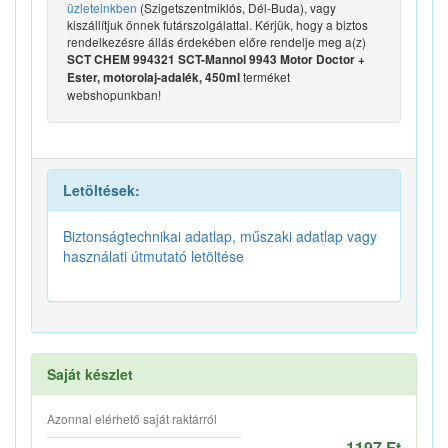
üzleteinkben
(Szigetszentmiklós, Dél-Buda), vagy
kiszállítjuk önnek futárszolgálattal. Kérjük, hogy a biztos
rendelkezésre állás érdekében előre rendelje meg a(z)
SCT CHEM 994321 SCT-Mannol 9943 Motor Doctor +
terméket
Ester, motorolaj-adalék, 450ml
webshopunkban!
Letöltések:
Biztonságtechnikai adatlap, műszaki adatlap vagy
használati útmutató letöltése
Saját készlet
Azonnal elérhető saját raktárról
1197 Ft