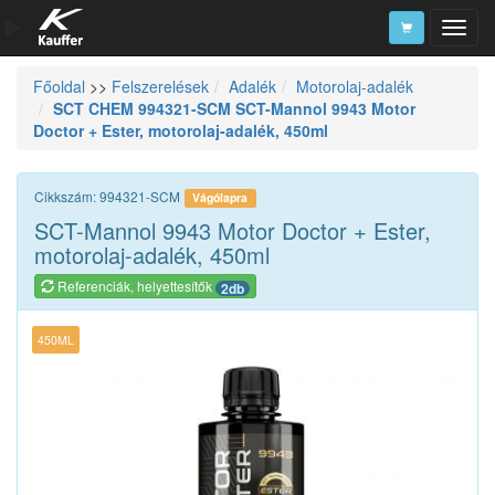
Főoldal
>>
Felszerelések
Adalék
Motorolaj-adalék
Szerszámkatalógus
SCT CHEM 994321-SCM SCT-Mannol 9943 Motor
Doctor + Ester, motorolaj-adalék, 450ml
Kosár
Alkatrészek
Cikkszám: 994321-SCM
Vágólapra
SCT-Mannol 9943 Motor Doctor + Ester,
motorolaj-adalék, 450ml
Referenciák, helyettesítők
2db
450ML