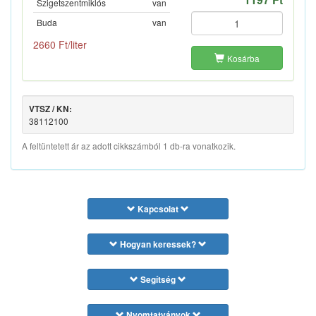
Szigetszentmiklós
van
Buda
van
2660 Ft/liter
Kosárba
VTSZ / KN:
38112100
A feltüntetett ár az adott cikkszámból 1 db-ra vonatkozik.
Kapcsolat
Hogyan keressek?
Segítség
Nyomtatványok