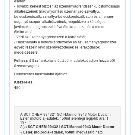
esetén;
- További kenést biztosít az üzemanyagrendszer kulcsfontosságú
alkatrészeinek (nagynyomású üzemanyag-szivattyú,
befecskendezők, szivattyú-befecskendezők stb.) és a henger-
dugattyú csoport alkatrészeinek, megelőzve a költséges
javításokat, meghosszabbítva élettartamukat és a motor
élettartamát;
- Védi az üzemanyagrendszert a korróziótól;
- Használható a befecskendezőkön és az üzemanyagrendszer
egyéb részein lévő szennyeződések és lerakódások
megelőzésére.
Tankolás előtt 250ml adalékot adjon hozzá 50l
Felhasználás:
üzemanyaghoz!
Rendszeres használatra ajánlott.
Kiszerelés:
450ml
A SCT CHEM 994321 SCT-Mannol 9943 Motor Doctor +
Ester, motorolaj-adalék, 450ml jelenlegi legjobb ára: 1
197 Ft.
A(z)
SCT CHEM 994321 SCT-Mannol 9943 Motor Doctor
megvásárolható
+ Ester, motorolaj-adalék, 450ml