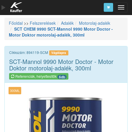
Főoldal
>>
Felszerelések
Adalék
Motorolaj-adalék
Szerszámkatalógus
SCT CHEM 9990 SCT-Mannol 9990 Motor Doctor -
Motor Doktor motorolaj-adalék, 300ml
Kosár
Alkatrészek
Cikkszám: 894119-SCM
Vágólapra
SCT-Mannol 9990 Motor Doctor - Motor
Doktor motorolaj-adalék, 300ml
Referenciák, helyettesítők
6db
300ML