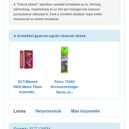
A "Tudunk jobbat!" ajánlóban szereplő termékeket az ár, minőség,
elérhetőség, megfelelőség és az érte járó hűségpontok súlyozott
pontozásával választjuk ki. Ezek a termékek általában teljes értékű
helyettesítői az eredeti terméknek.
A termékkel gyakran együtt vásárolt cikkek:
SCT-Mannol
Petec 70060
9900 Motor Flush
Bremsenreiniger
motoröbl...
Spray, pr...
Leírás
Helyettesítők
Más kiszerelés
Gyártó:
SCT CHEM