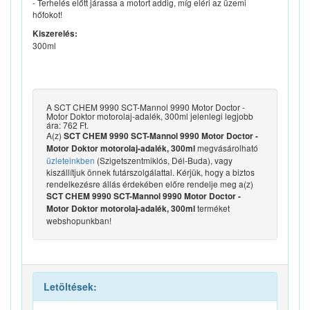
- Terhelés előtt járassa a motort addig, míg eléri az üzemi
hőfokot!
Kiszerelés:
300ml
A SCT CHEM 9990 SCT-Mannol 9990 Motor Doctor -
Motor Doktor motorolaj-adalék, 300ml jelenlegi legjobb
ára: 762 Ft.
A(z)
SCT CHEM 9990 SCT-Mannol 9990 Motor Doctor -
megvásárolható
Motor Doktor motorolaj-adalék, 300ml
üzleteinkben
(Szigetszentmiklós, Dél-Buda), vagy
kiszállítjuk önnek futárszolgálattal. Kérjük, hogy a biztos
rendelkezésre állás érdekében előre rendelje meg a(z)
SCT CHEM 9990 SCT-Mannol 9990 Motor Doctor -
terméket
Motor Doktor motorolaj-adalék, 300ml
webshopunkban!
Letöltések: