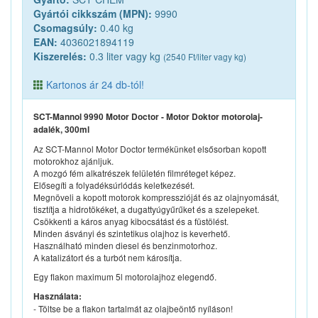
Gyártói cikkszám (MPN):
9990
Csomagsúly:
0.40 kg
EAN:
4036021894119
Kiszerelés:
0.3 liter vagy kg
(2540 Ft/liter vagy kg)
Kartonos ár 24 db-tól!
SCT-Mannol 9990 Motor Doctor - Motor Doktor motorolaj-
adalék, 300ml
Az SCT-Mannol Motor Doctor termékünket elsősorban kopott
motorokhoz ajánljuk.
A mozgó fém alkatrészek felületén filmréteget képez.
Elősegíti a folyadéksúrlódás keletkezését.
Megnöveli a kopott motorok kompresszióját és az olajnyomását,
tisztítja a hidrotökéket, a dugattyúgyűrűket és a szelepeket.
Csökkenti a káros anyag kibocsátást és a füstölést.
Minden ásványi és szintetikus olajhoz is keverhető.
Használható minden diesel és benzinmotorhoz.
A katalizátort és a turbót nem károsítja.
Egy flakon maximum 5l motorolajhoz elegendő.
Használata:
- Töltse be a flakon tartalmát az olajbeöntő nyíláson!