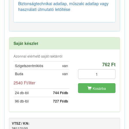
Biztonságtechnikai adatlap, műszaki adatlap vagy
használati útmutató letöltése
Saját készlet
Azonnal elérhető saját raktárról
762 Ft
Szigetszentmiklós
van
Buda
van
2540 Ft/liter
Kosárba
24 db-tól
744 Ft/db
96 db-tól
727 Ft/db
VTSZ / KN:
38112100