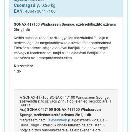
Csomagsúly:
0.20 kg
EAN:
4064700417106
SONAX 417100 Windscreen Sponge, szélvédőtisztító szivacs
2in1, 1 db
Kettős hatással rendelkezik: egyetlen mozdulattal felitatja a
nedvességet és megakadályozza a szélvédő bepárásodását.
Először a szivacs sárga oldalával töröljük le a nedvességet
és/vagy a kondenzvizet, majd a kék oldalával töröljük át a
szélvédők az újrabepárásodás ellen.
Kiszerelés:
1 db
A SONAX 417100 SONAX 417100 Windscreen Sponge,
szélvédőtisztító szivacs 2in1, 1 db jelenlegi legjobb ára: 1
399 Ft.
A(z)
SONAX 417100 SONAX 417100 Windscreen
Sponge, szélvédőtisztító szivacs 2in1, 1 db
megvásárolható
üzleteinkben
(Szigetszentmiklós, Dél-
Buda), vagy kiszállítjuk önnek futárszolgálattal. Kérjük,
hogy a biztos rendelkezésre állás érdekében előre