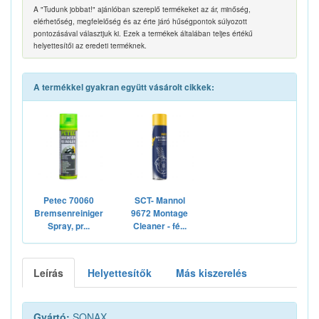
A "Tudunk jobbat!" ajánlóban szereplő termékeket az ár, minőség,
elérhetőség, megfelelőség és az érte járó hűségpontok súlyozott
pontozásával választjuk ki. Ezek a termékek általában teljes értékű
helyettesítői az eredeti terméknek.
A termékkel gyakran együtt vásárolt cikkek:
Petec 70060
SCT- Mannol
Bremsenreiniger
9672 Montage
Spray, pr...
Cleaner - fé...
Leírás
Helyettesítők
Más kiszerelés
Gyártó:
SONAX