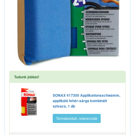
Tudunk jobbat!
SONAX 417300 Applikationsschwamm,
applikáló fehér-sárga kombinált
szivacs, 1 db
Termékoldall, referenciák