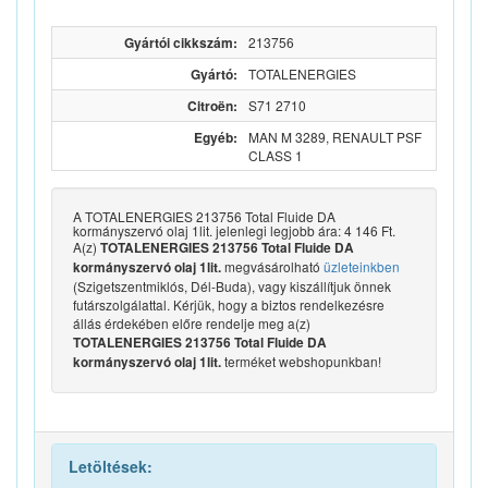
Gyártói cikkszám:
213756
Gyártó:
TOTALENERGIES
Citroën:
S71 2710
Egyéb:
MAN M 3289, RENAULT PSF
CLASS 1
A TOTALENERGIES 213756 Total Fluide DA
kormányszervó olaj 1lit. jelenlegi legjobb ára: 4 146 Ft.
A(z)
TOTALENERGIES 213756 Total Fluide DA
megvásárolható
üzleteinkben
kormányszervó olaj 1lit.
(Szigetszentmiklós, Dél-Buda), vagy kiszállítjuk önnek
futárszolgálattal. Kérjük, hogy a biztos rendelkezésre
állás érdekében előre rendelje meg a(z)
TOTALENERGIES 213756 Total Fluide DA
terméket webshopunkban!
kormányszervó olaj 1lit.
Letöltések: