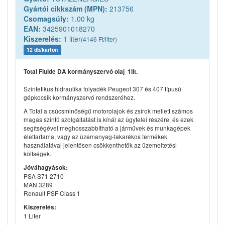
Gyártói cikkszám (MPN):
213756
Csomagsúly:
1.00 kg
EAN:
3425901018270
Kiszerelés:
1 liter
(4146 Ft/liter)
12 db/karton
Total Fluide DA kormányszervó olaj 1lit.
Szintetikus hidraulika folyadék Peugeot 307 és 407 típusú
gépkocsik kormányszervó rendszeréhez.
A Total a csúcsminőségű motorolajok és zsírok mellett számos
magas szintű szolgáltatást is kínál az ügyfelei részére, és ezek
segítségével meghosszabbítható a járművek és munkagépek
élettartama, vagy az üzemanyag-takarékos termékek
használatával jelentősen csökkenthetők az üzemeltetési
költségek.
Jóváhagyások:
PSA S71 2710
MAN 3289
Renault PSF Class 1
Kiszerelés:
1 Liter