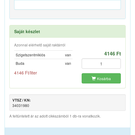
Saját készlet
Azonnal elérhető saját raktárról
4146 Ft
Szigetszentmiklós
van
Buda
van
4146 Ft/liter
Kosárba
VTSZ / KN:
34031980
A feltüntetett ár az adott cikkszámból 1 db-ra vonatkozik.