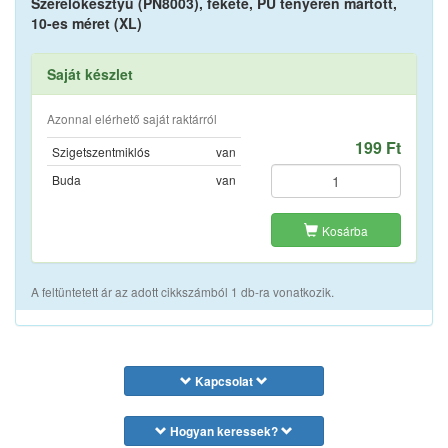
Szerelőkesztyű (PN8003), fekete, PU tenyéren mártott,
10-es méret (XL)
Saját készlet
Azonnal elérhető saját raktárról
199 Ft
Szigetszentmiklós
van
Buda
van
Kosárba
A feltüntetett ár az adott cikkszámból 1 db-ra vonatkozik.
Kapcsolat
Hogyan keressek?