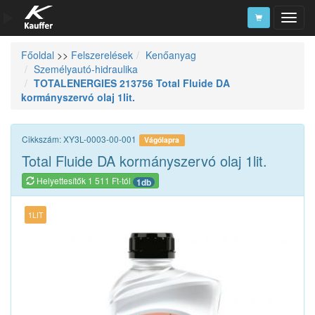
Főoldal
>>
Felszerelések
Kenőanyag
Szerszámkatalógus
Személyautó-hidraulika
TOTALENERGIES 213756 Total Fluide DA
Kosár
kormányszervó olaj 1lit.
Alkatrészek
Cikkszám: XY3L-0003-00-001
Vágólapra
Total Fluide DA kormányszervó olaj 1lit.
Helyettesítők 1 511 Ft-tól
1db
1LIT