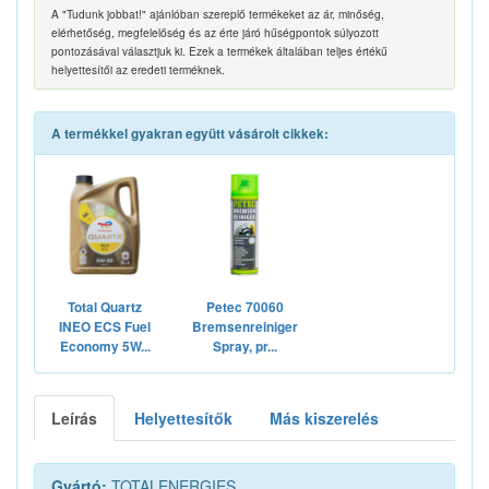
A "Tudunk jobbat!" ajánlóban szereplő termékeket az ár, minőség,
elérhetőség, megfelelőség és az érte járó hűségpontok súlyozott
pontozásával választjuk ki. Ezek a termékek általában teljes értékű
helyettesítői az eredeti terméknek.
A termékkel gyakran együtt vásárolt cikkek:
Total Quartz
Petec 70060
INEO ECS Fuel
Bremsenreiniger
Economy 5W...
Spray, pr...
Leírás
Helyettesítők
Más kiszerelés
Gyártó:
TOTALENERGIES