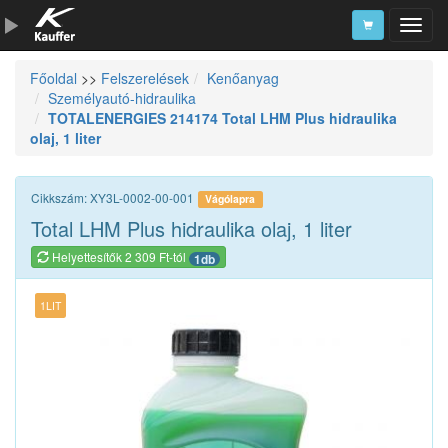
Főoldal
>>
Felszerelések
Kenőanyag
Szerszámkatalógus
Személyautó-hidraulika
TOTALENERGIES 214174 Total LHM Plus hidraulika
Kosár
olaj, 1 liter
Alkatrészek
Cikkszám: XY3L-0002-00-001
Vágólapra
Total LHM Plus hidraulika olaj, 1 liter
Helyettesítők 2 309 Ft-tól
1db
1LIT