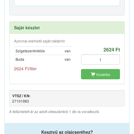
Saját készlet
Azonnal elérhető saját raktárról
2624 Ft
Szigetszentmiklós
van
Buda
van
2624 Ft/liter
Kosárba
VTSZ / KN:
27101983
A feltüntetett ár az adott cikkszámból 1 db-ra vonatkozik.
Kesztyű az olajcseréhez?