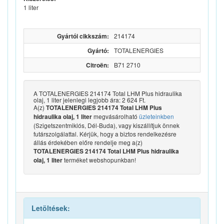
1 liter
Gyártói cikkszám:
214174
Gyártó:
TOTALENERGIES
Citroën:
B71 2710
A TOTALENERGIES 214174 Total LHM Plus hidraulika
olaj, 1 liter jelenlegi legjobb ára: 2 624 Ft.
A(z)
TOTALENERGIES 214174 Total LHM Plus
megvásárolható
üzleteinkben
hidraulika olaj, 1 liter
(Szigetszentmiklós, Dél-Buda), vagy kiszállítjuk önnek
futárszolgálattal. Kérjük, hogy a biztos rendelkezésre
állás érdekében előre rendelje meg a(z)
TOTALENERGIES 214174 Total LHM Plus hidraulika
terméket webshopunkban!
olaj, 1 liter
Letöltések: