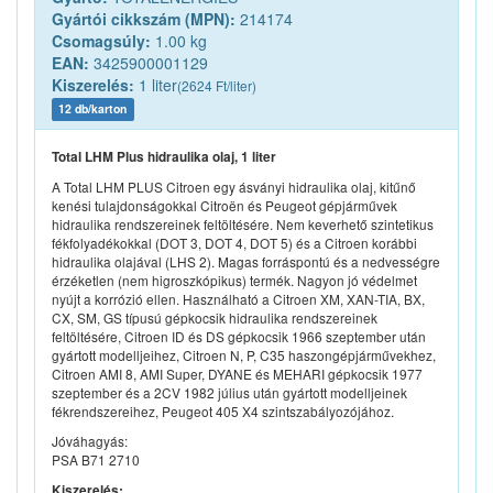
Gyártói cikkszám (MPN):
214174
Csomagsúly:
1.00 kg
EAN:
3425900001129
Kiszerelés:
1 liter
(2624 Ft/liter)
12 db/karton
Total LHM Plus hidraulika olaj, 1 liter
A Total LHM PLUS Citroen egy ásványi hidraulika olaj, kitűnő
kenési tulajdonságokkal Citroën és Peugeot gépjárművek
hidraulika rendszereinek feltöltésére. Nem keverhető szintetikus
fékfolyadékokkal (DOT 3, DOT 4, DOT 5) és a Citroen korábbi
hidraulika olajával (LHS 2). Magas forráspontú és a nedvességre
érzéketlen (nem higroszkópikus) termék. Nagyon jó védelmet
nyújt a korrózió ellen. Használható a Citroen XM, XAN-TIA, BX,
CX, SM, GS típusú gépkocsik hidraulika rendszereinek
feltöltésére, Citroen ID és DS gépkocsik 1966 szeptember után
gyártott modelljeihez, Citroen N, P, C35 haszongépjárművekhez,
Citroen AMI 8, AMI Super, DYANE és MEHARI gépkocsik 1977
szeptember és a 2CV 1982 július után gyártott modelljeinek
fékrendszereihez, Peugeot 405 X4 szintszabályozójához.
Jóváhagyás:
PSA B71 2710
Kiszerelés: