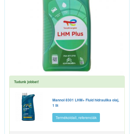
Tudunk jobbat!
Mannol 8301 LHM+ Fluid hidraulika olaj,
1 lit
Termékoldall, referenciák