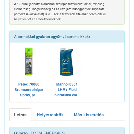
A "Tudunk jobbat!" ajánlóban szereplő termékeket az ár, minőség,
elérhetőség, megfelelőség és az érte járó hűségpontok súlyozott
pontozásával választjuk ki. Ezek a termékek általában teljes értékű
helyettesítői az eredeti terméknek.
A termékkel gyakran együtt vásárolt cikkek:
Petec 70060
Mannol 8301
Bremsenreiniger
LHM+ Fluid
Spray, pr...
hidraulika ola...
Leírás
Helyettesítők
Más kiszerelés
Gyártó:
TOTALENERGIES