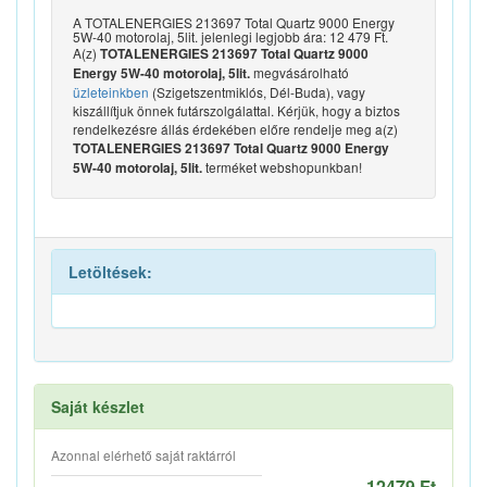
A TOTALENERGIES 213697 Total Quartz 9000 Energy
5W-40 motorolaj, 5lit. jelenlegi legjobb ára: 12 479 Ft.
A(z)
TOTALENERGIES 213697 Total Quartz 9000
megvásárolható
Energy 5W-40 motorolaj, 5lit.
üzleteinkben
(Szigetszentmiklós, Dél-Buda), vagy
kiszállítjuk önnek futárszolgálattal. Kérjük, hogy a biztos
rendelkezésre állás érdekében előre rendelje meg a(z)
TOTALENERGIES 213697 Total Quartz 9000 Energy
terméket webshopunkban!
5W-40 motorolaj, 5lit.
Letöltések:
Saját készlet
Azonnal elérhető saját raktárról
12479 Ft