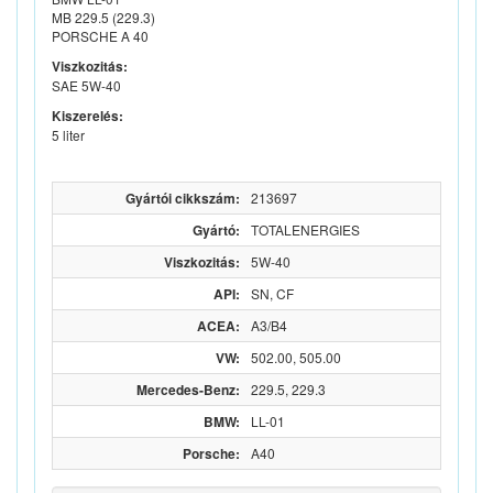
MB 229.5 (229.3)
PORSCHE A 40
Viszkozitás:
SAE 5W-40
Kiszerelés:
5 liter
Gyártói cikkszám:
213697
Gyártó:
TOTALENERGIES
Viszkozitás:
5W-40
API:
SN, CF
ACEA:
A3/B4
VW:
502.00, 505.00
Mercedes-Benz:
229.5, 229.3
BMW:
LL-01
Porsche:
A40