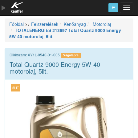
Főoldal
>>
Felszerelések
Kenőanyag
Motorolaj
Szerszámkatalógus
TOTALENERGIES 213697 Total Quartz 9000 Energy
5W-40 motorolaj, 5lit.
Kosár
Alkatrészek
Cikkszám: XY1L-0540-01-005
Vágólapra
Total Quartz 9000 Energy 5W-40
motorolaj, 5lit.
5LIT