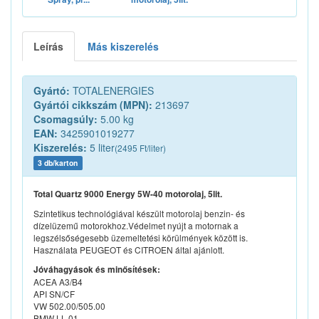
Leírás
Más kiszerelés
Gyártó:
TOTALENERGIES
Gyártói cikkszám (MPN):
213697
Csomagsúly:
5.00 kg
EAN:
3425901019277
Kiszerelés:
5 liter
(2495 Ft/liter)
3 db/karton
Total Quartz 9000 Energy 5W-40 motorolaj, 5lit.
Szintetikus technológiával készült motorolaj benzin- és
dízelüzemű motorokhoz.Védelmet nyújt a motornak a
legszélsőségesebb üzemeltetési körülmények között is.
Használata PEUGEOT és CITROEN által ajánlott.
Jóváhagyások és minősítések:
ACEA A3/B4
API SN/CF
VW 502.00/505.00
BMW LL-01