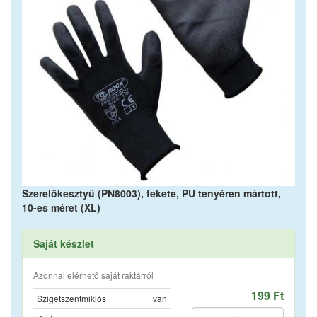
Szerelőkesztyű (PN8003), fekete, PU tenyéren mártott,
10-es méret (XL)
Saját készlet
Azonnal elérhető saját raktárról
199 Ft
Szigetszentmiklós
van