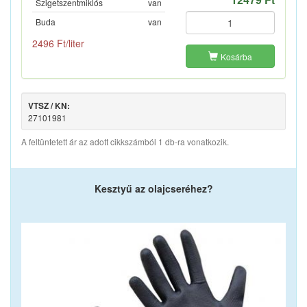
Szigetszentmiklós
van
Buda
van
2496 Ft/liter
Kosárba
VTSZ / KN:
27101981
A feltüntetett ár az adott cikkszámból 1 db-ra vonatkozik.
Kesztyű az olajcseréhez?