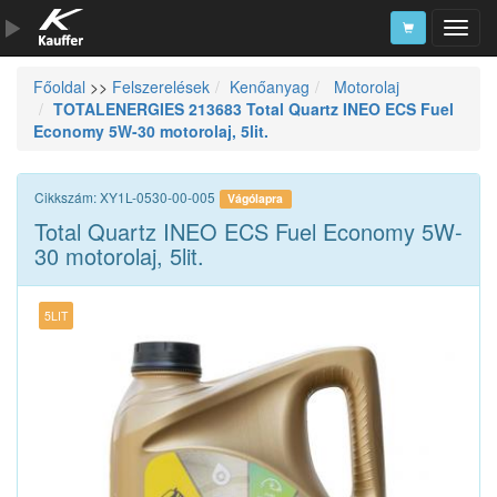
Főoldal
>>
Felszerelések
Kenőanyag
Motorolaj
Szerszámkatalógus
TOTALENERGIES 213683 Total Quartz INEO ECS Fuel
Economy 5W-30 motorolaj, 5lit.
Kosár
Alkatrészek
Cikkszám: XY1L-0530-00-005
Vágólapra
Total Quartz INEO ECS Fuel Economy 5W-
30 motorolaj, 5lit.
5LIT