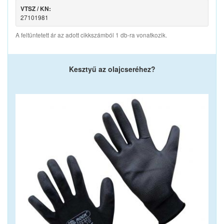
VTSZ / KN:
27101981
A feltüntetett ár az adott cikkszámból 1 db-ra vonatkozik.
Kesztyű az olajcseréhez?