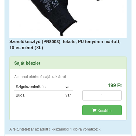
Szerelőkesztyű (PN8003), fekete, PU tenyéren mártott,
10-es méret (XL)
Saját készlet
Azonnal elérhető saját raktárról
199 Ft
Szigetszentmiklós
van
Buda
van
Kosárba
A feltüntetett ár az adott cikkszámból 1 db-ra vonatkozik.