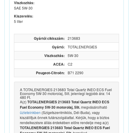
Viszkozitás:
SAE 5W-30
Kiszerelés:
5 liter
Gyártói cikkszám:
213683
Gyártó:
TOTALENERGIES
Viszkozitás:
5W-30
ACEA:
C2
Peugeot-Citroën:
B71 2290
A TOTALENERGIES 213683 Total Quartz INEO ECS Fuel
Economy 5W-30 motorolaj, 5lit. jelenlegi legjobb ára: 14
480 Ft.
A(z)
TOTALENERGIES 213683 Total Quartz INEO ECS
megvásárolható
Fuel Economy 5W-30 motorolaj, 5lit.
üzleteinkben
(Szigetszentmiklós, Dél-Buda), vagy
kiszállítjuk önnek futárszolgálattal. Kérjük, hogy a biztos
rendelkezésre állás érdekében előre rendelje meg a(z)
TOTALENERGIES 213683 Total Quartz INEO ECS Fuel
terméket