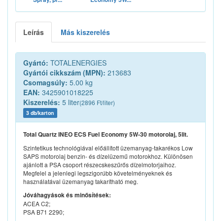
Leírás
Más kiszerelés
Gyártó:
TOTALENERGIES
Gyártói cikkszám (MPN):
213683
Csomagsúly:
5.00 kg
EAN:
3425901018225
Kiszerelés:
5 liter
(2896 Ft/liter)
3 db/karton
Total Quartz INEO ECS Fuel Economy 5W-30 motorolaj, 5lit.
Szintetikus technológiával előállított üzemanyag-takarékos Low
SAPS motorolaj benzin- és dízelüzemű motorokhoz. Különösen
ajánlott a PSA csoport részecskeszűrős dízelmotorjaihoz.
Megfelel a jelenlegi legszigorúbb követelményeknek és
használatával üzemanyag takarítható meg.
Jóváhagyások és minősítések:
ACEA C2;
PSA B71 2290;