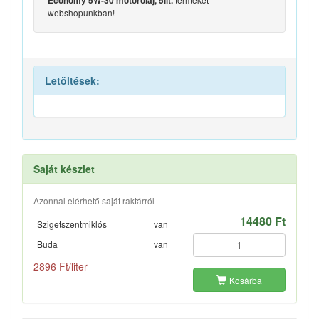
Economy 5W-30 motorolaj, 5lit.
webshopunkban!
Letöltések:
Saját készlet
Azonnal elérhető saját raktárról
14480 Ft
Szigetszentmiklós
van
Buda
van
2896 Ft/liter
Kosárba