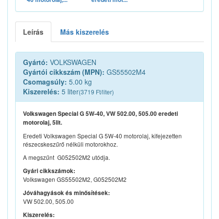
Leírás
Más kiszerelés
Gyártó:
VOLKSWAGEN
Gyártói cikkszám (MPN):
GS55502M4
Csomagsúly:
5.00 kg
Kiszerelés:
5 liter
(3719 Ft/liter)
Volkswagen Special G 5W-40, VW 502.00, 505.00 eredeti
motorolaj, 5lit.
Eredeti Volkswagen Special G 5W-40 motorolaj, kifejezetten
részecskeszűrő nélküli motorokhoz.
A megszűnt G052502M2 utódja.
Gyári cikkszámok:
Volkswagen GS55502M2, G052502M2
Jóváhagyások és minősítések:
VW 502.00, 505.00
Kiszerelés: