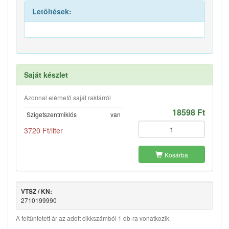
Letöltések:
Saját készlet
Azonnal elérhető saját raktárról
18598 Ft
Szigetszentmiklós
van
3720 Ft/liter
Kosárba
VTSZ / KN:
2710199990
A feltüntetett ár az adott cikkszámból 1 db-ra vonatkozik.