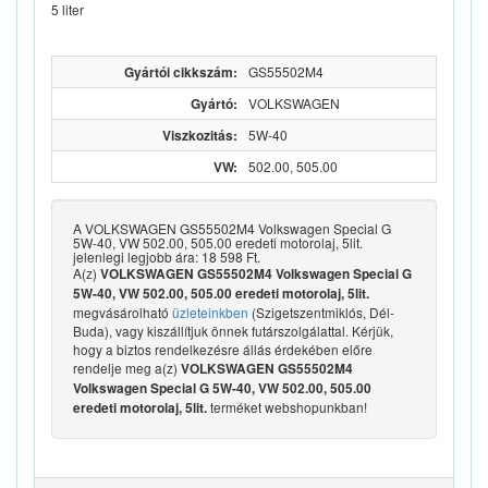
5 liter
Gyártói cikkszám:
GS55502M4
Gyártó:
VOLKSWAGEN
Viszkozitás:
5W-40
VW:
502.00, 505.00
A VOLKSWAGEN GS55502M4 Volkswagen Special G
5W-40, VW 502.00, 505.00 eredeti motorolaj, 5lit.
jelenlegi legjobb ára: 18 598 Ft.
A(z)
VOLKSWAGEN GS55502M4 Volkswagen Special G
5W-40, VW 502.00, 505.00 eredeti motorolaj, 5lit.
megvásárolható
üzleteinkben
(Szigetszentmiklós, Dél-
Buda), vagy kiszállítjuk önnek futárszolgálattal. Kérjük,
hogy a biztos rendelkezésre állás érdekében előre
rendelje meg a(z)
VOLKSWAGEN GS55502M4
Volkswagen Special G 5W-40, VW 502.00, 505.00
terméket webshopunkban!
eredeti motorolaj, 5lit.