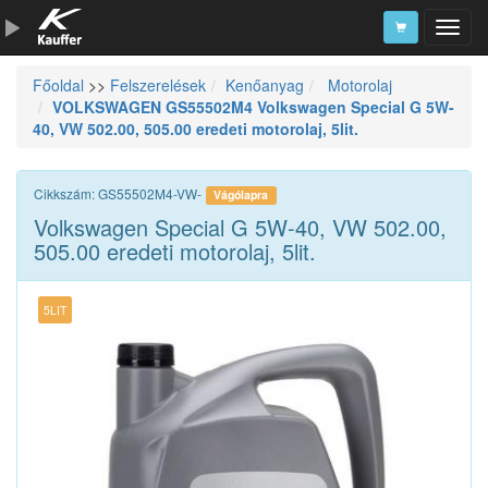
Főoldal
>>
Felszerelések
Kenőanyag
Motorolaj
Szerszámkatalógus
VOLKSWAGEN GS55502M4 Volkswagen Special G 5W-
40, VW 502.00, 505.00 eredeti motorolaj, 5lit.
Kosár
Alkatrészek
Cikkszám: GS55502M4-VW-
Vágólapra
Volkswagen Special G 5W-40, VW 502.00,
505.00 eredeti motorolaj, 5lit.
5LIT