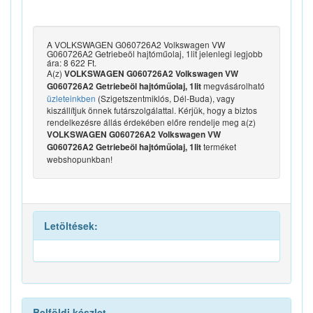
A VOLKSWAGEN G060726A2 Volkswagen VW
G060726A2 Getriebeöl hajtóműolaj, 1lit jelenlegi legjobb
ára: 8 622 Ft.
A(z)
VOLKSWAGEN G060726A2 Volkswagen VW
megvásárolható
G060726A2 Getriebeöl hajtóműolaj, 1lit
üzleteinkben
(Szigetszentmiklós, Dél-Buda), vagy
kiszállítjuk önnek futárszolgálattal. Kérjük, hogy a biztos
rendelkezésre állás érdekében előre rendelje meg a(z)
VOLKSWAGEN G060726A2 Volkswagen VW
terméket
G060726A2 Getriebeöl hajtóműolaj, 1lit
webshopunkban!
Letöltések:
Belföldi készlet