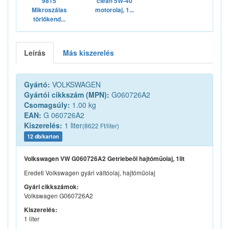
9815
clean 5W-40
Mikroszálas
motorolaj, 1...
törlőkend...
Leírás
Más kiszerelés
Gyártó:
VOLKSWAGEN
Gyártói cikkszám (MPN):
G060726A2
Csomagsúly:
1.00 kg
EAN:
G 060726A2
Kiszerelés:
1 liter
(8622 Ft/liter)
12 db/karton
Volkswagen VW G060726A2 Getriebeöl hajtóműolaj, 1lit
Eredeti Volkswagen gyári váltóolaj, hajtóműolaj
Gyári cikkszámok:
Volkswagen G060726A2
Kiszerelés:
1 liter