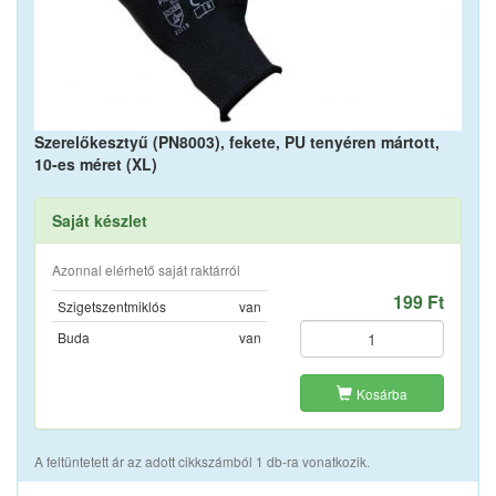
Szerelőkesztyű (PN8003), fekete, PU tenyéren mártott,
10-es méret (XL)
Saját készlet
Azonnal elérhető saját raktárról
199 Ft
Szigetszentmiklós
van
Buda
van
Kosárba
A feltüntetett ár az adott cikkszámból 1 db-ra vonatkozik.