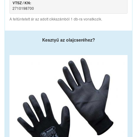
VTSZ / KN:
2710198700
A feltüntetett ár az adott cikkszámból 1 db-ra vonatkozik.
Kesztyű az olajcseréhez?