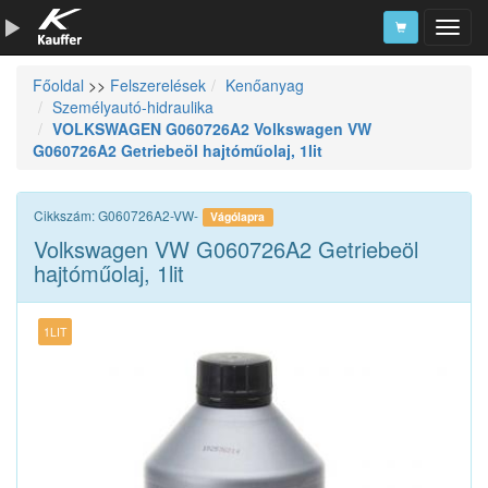
Főoldal
>>
Felszerelések
Kenőanyag
Szerszámkatalógus
Személyautó-hidraulika
VOLKSWAGEN G060726A2 Volkswagen VW
Kosár
G060726A2 Getriebeöl hajtóműolaj, 1lit
Alkatrészek
Cikkszám: G060726A2-VW-
Vágólapra
Volkswagen VW G060726A2 Getriebeöl
hajtóműolaj, 1lit
1LIT