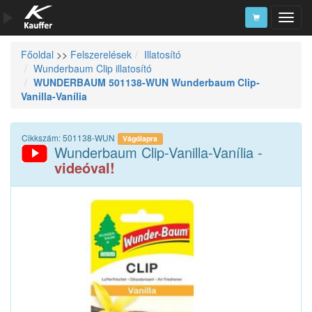
Főoldal
>>
Felszerelések
Illatosító
Szerszámkatalógus
Wunderbaum Clip illatosító
WUNDERBAUM 501138-WUN Wunderbaum Clip-
Kosár
Vanilla-Vanília
Alkatrészek
Cikkszám: 501138-WUN
Vágólapra
Wunderbaum Clip-Vanilla-Vanília -
videóval!