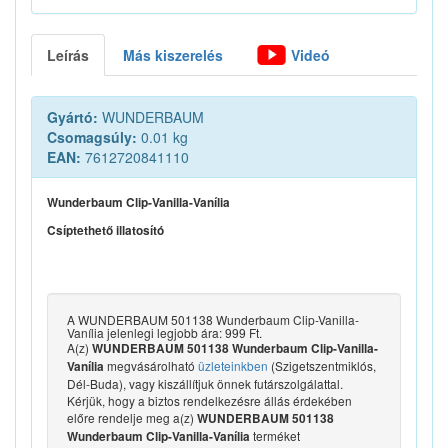
Leírás
Más kiszerelés
Videó
Gyártó:
WUNDERBAUM
Csomagsúly:
0.01 kg
EAN:
7612720841110
Wunderbaum Clip-Vanilla-Vanília
Csíptethető illatosító
A WUNDERBAUM 501138 Wunderbaum Clip-Vanilla-
Vanília jelenlegi legjobb ára: 999 Ft.
A(z)
WUNDERBAUM 501138 Wunderbaum Clip-Vanilla-
megvásárolható
üzleteinkben
(Szigetszentmiklós,
Vanília
Dél-Buda), vagy kiszállítjuk önnek futárszolgálattal.
Kérjük, hogy a biztos rendelkezésre állás érdekében
előre rendelje meg a(z)
WUNDERBAUM 501138
terméket
Wunderbaum Clip-Vanilla-Vanília