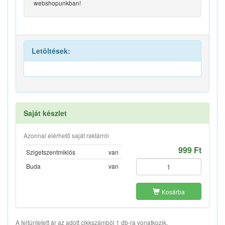
webshopunkban!
Letöltések:
Saját készlet
Azonnal elérhető saját raktárról
999 Ft
Szigetszentmiklós
van
Buda
van
Kosárba
A feltüntetett ár az adott cikkszámból 1 db-ra vonatkozik.