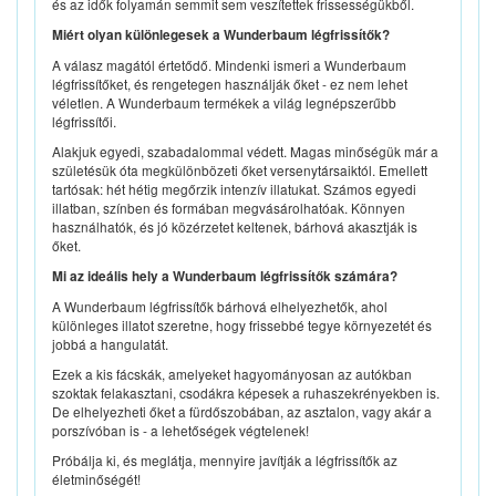
és az idők folyamán semmit sem veszítettek frissességükből.
Miért olyan különlegesek a Wunderbaum légfrissítők?
A válasz magától értetődő. Mindenki ismeri a Wunderbaum
légfrissítőket, és rengetegen használják őket - ez nem lehet
véletlen. A Wunderbaum termékek a világ legnépszerűbb
légfrissítői.
Alakjuk egyedi, szabadalommal védett. Magas minőségük már a
születésük óta megkülönbözeti őket versenytársaiktól. Emellett
tartósak: hét hétig megőrzik intenzív illatukat. Számos egyedi
illatban, színben és formában megvásárolhatóak. Könnyen
használhatók, és jó közérzetet keltenek, bárhová akasztják is
őket.
Mi az ideális hely a Wunderbaum légfrissítők számára?
A Wunderbaum légfrissítők bárhová elhelyezhetők, ahol
különleges illatot szeretne, hogy frissebbé tegye környezetét és
jobbá a hangulatát.
Ezek a kis fácskák, amelyeket hagyományosan az autókban
szoktak felakasztani, csodákra képesek a ruhaszekrényekben is.
De elhelyezheti őket a fürdőszobában, az asztalon, vagy akár a
porszívóban is - a lehetőségek végtelenek!
Próbálja ki, és meglátja, mennyire javítják a légfrissítők az
életminőségét!