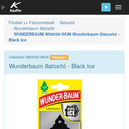
Főoldal
>>
Felszerelések
Illatosító
Szerszámkatalógus
Wunderbaum illatosító
WUNDERBAUM W00020-WUN Wunderbaum illatosító -
Kosár
Black Ice
Alkatrészek
Cikkszám: W00020-WUN
Vágólapra
Wunderbaum illatosító - Black Ice