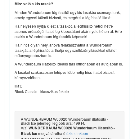
Mire való a kis tasak?
Minden Wunderbaum légfrissítőt egy kis tasakba csomagolunk,
amely egyedi külsőt biztosít, és megőrzi a légfrissítő illatát.
Ha helyesen nyitja ki ezt a tasakot, a légfrissítő hétről hétre
azonos erősségű illatot fog kibocsátani akár nyolc héten át. Erre
csakis a Wunderbaum légfrissítők képesek!
Ha nincs olyan hely, ahová felakaszthatná a Wunderbaum
tasakját, a légfrissítőt tarthatja egy szellőzőnyílásokkal ellátott
műanyagdobozban is.
A Wunderbaum illatosító ideális társ otthonában és autójában is.
A tasakot szakaszosan letépve több hétig friss illatot biztosít
környezetében.
Illat:
Black Classic - klasszikus fekete
A WUNDERBAUM W00020 Wunderbaum illatosító -
Black Ice jelenlegi legjobb ára: 499 Ft.
A(z)
WUNDERBAUM W00020 Wunderbaum illatosító -
megvásárolható
üzleteinkben
Black Ice
(Szigetszentmiklós, Dél-Buda), vagy kiszállítjuk önnek