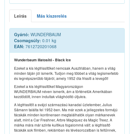
Leírás
Más kiszerelés
Gyártó:
WUNDERBAUM
Csomagsúly:
0.01 kg
EAN:
7612720201068
Wunderbaum illatosító - Black Ice
Ezeket a kis légfrissítőket nemcsak Ausztriában, hanem a világ
minden táján jól ismerik. Tudjon meg többet a világ legismertebb
és legnépszerűbb fájáról, amely 1952 óta frissíti a levegőt!
Ezeket a kis légfrissítőket Magyarországon
WUNDERBAUM néven ismerik, ám a történetük Amerikában
kezdődött, innen indultak világhódító útjukra.
A légfrissítőt a svájci származású kanadai üzletember, Julius
Sämann találta fel 1952-ben. Ma már ezek a jellegzetes formájú
fácskák minden kontinensen megtalálhatók olyan márkanevek
alatt, mint a Car Freshner, Arbre Magiquez és Magic Treez. A
márka mára már szinte kultikus fogalommá vált: a légfrissítő
fácskák sok filmben, reklámban és tévésorozatban is feltűnnek,