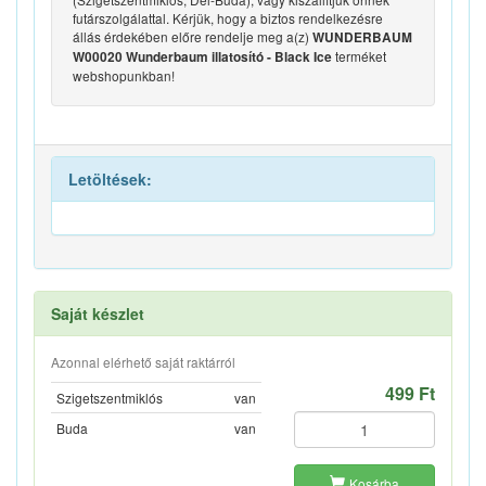
futárszolgálattal. Kérjük, hogy a biztos rendelkezésre
állás érdekében előre rendelje meg a(z)
WUNDERBAUM
terméket
W00020 Wunderbaum illatosító - Black Ice
webshopunkban!
Letöltések:
Saját készlet
Azonnal elérhető saját raktárról
499 Ft
Szigetszentmiklós
van
Buda
van
Kosárba