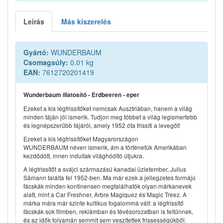
Leírás
Más kiszerelés
Gyártó:
WUNDERBAUM
Csomagsúly:
0.01 kg
EAN:
7612720201419
Wunderbaum illatosító - Erdbeeren - eper
Ezeket a kis légfrissítőket nemcsak Ausztriában, hanem a világ
minden táján jól ismerik. Tudjon meg többet a világ legismertebb
és legnépszerűbb fájáról, amely 1952 óta frissíti a levegőt!
Ezeket a kis légfrissítőket Magyarországon
WUNDERBAUM néven ismerik, ám a történetük Amerikában
kezdődött, innen indultak világhódító útjukra.
A légfrissítőt a svájci származású kanadai üzletember, Julius
Sämann találta fel 1952-ben. Ma már ezek a jellegzetes formájú
fácskák minden kontinensen megtalálhatók olyan márkanevek
alatt, mint a Car Freshner, Arbre Magiquez és Magic Treez. A
márka mára már szinte kultikus fogalommá vált: a légfrissítő
fácskák sok filmben, reklámban és tévésorozatban is feltűnnek,
és az idők folyamán semmit sem veszítettek frissességükből.