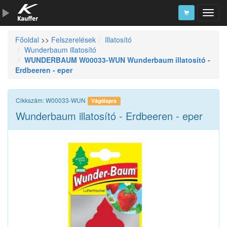
Főoldal
>>
Felszerelések
Illatosító
Szerszámkatalógus
Wunderbaum illatosító
WUNDERBAUM W00033-WUN Wunderbaum illatosító -
Kosár
Erdbeeren - eper
Alkatrészek
Cikkszám: W00033-WUN
Vágólapra
Wunderbaum illatosító - Erdbeeren - eper