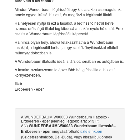
Mire való a kis tasak?
Minden Wunderbaum légfrissítőt egy kis tasakba csomagolunk,
amely egyedi külsőt biztosít, és megőrzi a légfrissítő illatát.
Ha helyesen nyitja ki ezt a tasakot, a légfrissítő hétről hétre
azonos erősségű illatot fog kibocsátani akár nyolc héten át. Erre
csakis a Wunderbaum légfrissítők képesek!
Ha nincs olyan hely, ahová felakaszthatná a Wunderbaum
tasakját, a légfrissítőt tarthatja egy szellőzőnyílásokkal ellátott
műanyagdobozban is.
A Wunderbaum illatosító ideális társ otthonában és autójában is.
A tasakot szakaszosan letépve több hétig friss illatot biztosít
környezetében.
Illat:
Erdbeeren - eper
A WUNDERBAUM W00033 Wunderbaum illatosító -
Erdbeeren - eper jelenlegi legjobb ára: 513 Ft.
A(z)
WUNDERBAUM W00033 Wunderbaum illatosító -
megvásárolható
üzleteinkben
Erdbeeren - eper
(Szigetszentmiklós, Dél-Buda), vagy kiszállítjuk önnek