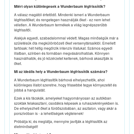
Miért olyan különlegesek a Wunderbaum légfrissítők?
A válasz magától értetődő. Mindenki ismeri a Wunderbaum
légfrissítőket, és rengetegen használják őket - ez nem lehet
véletlen. A Wunderbaum termékek a világ legnépszerűbb
légfrissítői.
Alakjuk egyedi, szabadalommal védett. Magas minőségük már a
születésük óta megkülönbözeti őket versenytársaiktól. Emellett
tartósak: hét hétig megőrzik intenzív illatukat. Számos egyedi
illatban, színben és formában megvásárolhatóak. Könnyen
használhatók, és jó közérzetet keltenek, bárhová akasztják is
őket.
Mi az ideális hely a Wunderbaum légfrissítők számára?
A Wunderbaum légfrissítők bárhová elhelyezhetők, ahol
különleges illatot szeretne, hogy frissebbé tegye környezetét és
jobbá a hangulatát.
Ezek a kis fácskák, amelyeket hagyományosan az autókban
szoktak felakasztani, csodákra képesek a ruhaszekrényekben is.
De elhelyezheti őket a fürdőszobában, az asztalon, vagy akár a
porszívóban is - a lehetőségek végtelenek!
Próbálja ki, és meglátja, mennyire javítják a légfrissítők az
életminőségét!