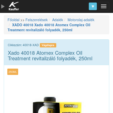
Főoldal
>>
Felszerelések
Adalék
Motorolaj-adalék
Szerszámkatalógus
XADO 40018 Xado 40018 Atomex Complex Oil
Treatment revitalizáló folyadék, 250ml
Kosár
Alkatrészek
Cikkszám: 40018-XAD
Vágólapra
Xado 40018 Atomex Complex Oil
Treatment revitalizáló folyadék, 250ml
250ML