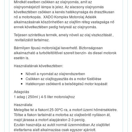
Mindkét esetben csökken az olajnyomás, amit az
olajnyomásjelző lámpa is jelez. Az alacsony olajnyomás
következtében csökken a kenés hatékoynsága és drasztikusan
nő a motorkopás. XADO Komplex Motorolaj Adalék
alkalmazásának köszönhetően az olajfilm réteg vastagsága nő
ennek következtében pedig helyreál az olajnyomás.
Teljesen szintetikus termék, amely növeli az olaj viszkozitását ,
revitalizálót tartalmaz.
Bármilyen típusú motorolajjal keverhető. Biztonságosan
alkalmazható a turbófeltöltővel szerelt benzin- és diesel motorok
esetén is.
Használatának következtében:
Növeli a nyomást az olajrendszerben
Csökken az olajfogyasztás és a motor füstölése
Hatékonyan csökkenti a belsőégésű motor kopását
Adagolás
1 adag ( 250ml ) 4-5 liter motorolajhoz
Használata:
o
Melegítse fel a flakont 25-30
C-ra, a motort üzemi hőmérsékletre.
Töltse a flakon tartalmát a motorba az olajbeöntő nyíláson át,
majd járassa a motort alapjáraton 2-3 percig.
Ezután használja az autót normál üzemmódban.Az olajtöltet
élettartama alatt alkalmazása csak egyszer ajánlott.