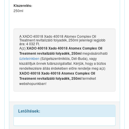
Kiszerelés:
250ml
A XADO 40018 Xado 40018 Atomex Complex Oil
Treatment revitalizáló folyadék, 250ml jelenlegi legjobb
ára: 4 032 Ft.
A(z)
XADO 40018 Xado 40018 Atomex Complex Oil
megvásárolható
Treatment revitalizáló folyadék, 250ml
üzleteinkben
(Szigetszentmiklós, Dél-Buda), vagy
kiszállítjuk önnek futárszolgálattal. Kérjük, hogy a biztos
rendelkezésre állás érdekében előre rendelje meg a(z)
XADO 40018 Xado 40018 Atomex Complex Oil
terméket
Treatment revitalizáló folyadék, 250ml
webshopunkban!
Letöltések: