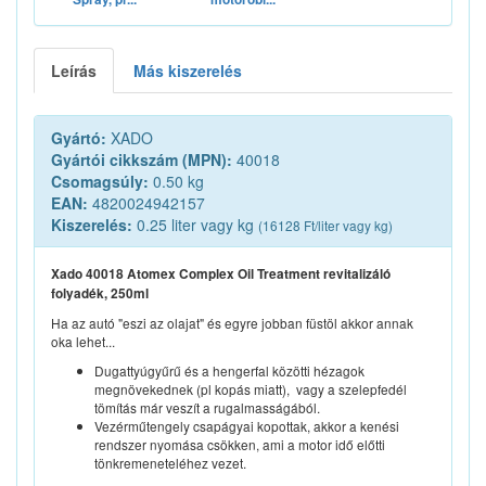
Leírás
Más kiszerelés
Gyártó:
XADO
Gyártói cikkszám (MPN):
40018
Csomagsúly:
0.50 kg
EAN:
4820024942157
Kiszerelés:
0.25 liter vagy kg
(16128 Ft/liter vagy kg)
Xado 40018 Atomex Complex Oil Treatment revitalizáló
folyadék, 250ml
Ha az autó "eszi az olajat" és egyre jobban füstöl akkor annak
oka lehet...
Dugattyúgyűrű és a hengerfal közötti hézagok
megnövekednek (pl kopás miatt), vagy a szelepfedél
tömítás már veszít a rugalmasságából.
Vezérműtengely csapágyai kopottak, akkor a kenési
rendszer nyomása csökken, ami a motor idő előtti
tönkremeneteléhez vezet.