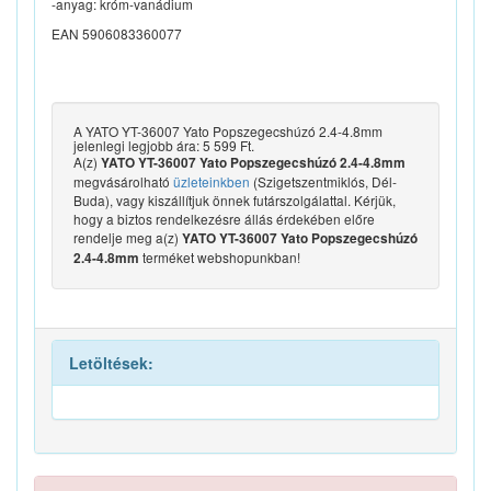
-anyag: króm-vanádium
EAN 5906083360077
A YATO YT-36007 Yato Popszegecshúzó 2.4-4.8mm
jelenlegi legjobb ára: 5 599 Ft.
A(z)
YATO YT-36007 Yato Popszegecshúzó 2.4-4.8mm
megvásárolható
üzleteinkben
(Szigetszentmiklós, Dél-
Buda), vagy kiszállítjuk önnek futárszolgálattal. Kérjük,
hogy a biztos rendelkezésre állás érdekében előre
rendelje meg a(z)
YATO YT-36007 Yato Popszegecshúzó
terméket webshopunkban!
2.4-4.8mm
Letöltések: