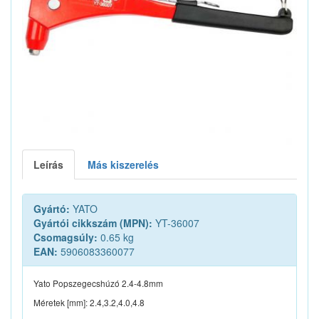
Leírás
Más kiszerelés
Gyártó:
YATO
Gyártói cikkszám (MPN):
YT-36007
Csomagsúly:
0.65 kg
EAN:
5906083360077
Yato Popszegecshúzó 2.4-4.8mm
Méretek [mm]: 2.4,3.2,4.0,4.8