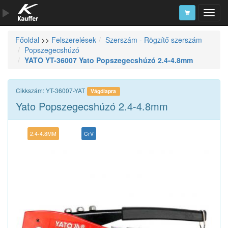
Főoldal
>>
Felszerelések
Szerszám - Rögzítő szerszám
Szerszámkatalógus
Popszegecshúzó
YATO YT-36007 Yato Popszegecshúzó 2.4-4.8mm
Kosár
Alkatrészek
Cikkszám: YT-36007-YAT
Vágólapra
Yato Popszegecshúzó 2.4-4.8mm
2.4-4.8MM
CrV